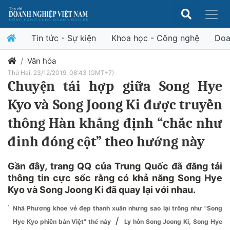
Tin tức - Sự kiện
Khoa học - Công nghệ
Doa
Văn hóa
Thứ Hai, 23/12/2019, 08:43 (GMT+7)
Chuyện tái hợp giữa Song Hye
Kyo và Song Joong Ki được truyền
thông Hàn khẳng định “chắc như
đinh đóng cột” theo hướng này
Gần đây, trang QQ của Trung Quốc đã đăng tải
thông tin cực sốc rằng có khả năng Song Hye
Kyo và Song Joong Ki đã quay lại với nhau.
Nhã Phương khoe vẻ đẹp thanh xuân nhưng sao lại trông như "Song
/
Hye Kyo phiên bản Việt" thế này
Ly hôn Song Joong Ki, Song Hye