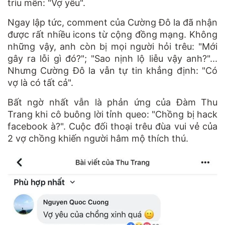
trìu mến: "Vợ yêu".
Ngay lập tức, comment của Cường Đô la đã nhận
được rất nhiều icons từ cộng đồng mạng. Không
những vậy, anh còn bị mọi người hỏi trêu: "Mới
gây ra lỗi gì đó?"; "Sao nịnh lộ liễu vậy anh?"...
Nhưng Cường Đô la vẫn tự tin khẳng định: "Có
vợ là có tất cả".
Bất ngờ nhất vẫn là phản ứng của Đàm Thu
Trang khi cô buông lời tỉnh queo: "Chồng bị hack
facebook à?". Cuộc đối thoại trêu đùa vui vẻ của
2 vợ chồng khiến người hâm mộ thích thú.