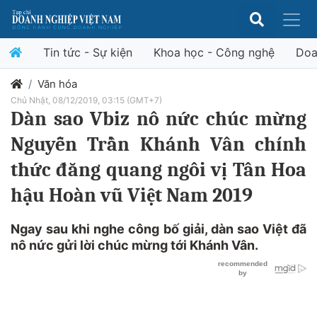
Tin tức - Sự kiện
Khoa học - Công nghệ
Doa
Văn hóa
Chủ Nhật, 08/12/2019, 03:15 (GMT+7)
Dàn sao Vbiz nô nức chúc mừng
Nguyễn Trần Khánh Vân chính
thức đăng quang ngôi vị Tân Hoa
hậu Hoàn vũ Việt Nam 2019
Ngay sau khi nghe công bố giải, dàn sao Việt đã
nô nức gửi lời chúc mừng tới Khánh Vân.