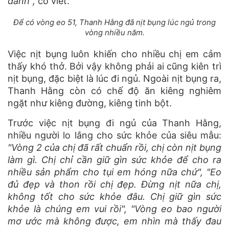
đánh",
cô viết.
Để có vòng eo 51, Thanh Hằng đã nịt bụng lúc ngủ trong
vòng nhiều năm.
Việc nịt bụng luôn khiến cho nhiều chị em cảm
thấy khó thở. Bởi vậy không phải ai cũng kiên trì
nịt bụng, đặc biệt là lúc đi ngủ. Ngoài nịt bụng ra,
Thanh Hằng còn có chế độ ăn kiêng nghiêm
ngặt như kiêng đường, kiêng tinh bột.
Trước việc nịt bụng đi ngủ của Thanh Hằng,
nhiều người lo lắng cho sức khỏe của siêu mẫu:
"Vòng 2 của chị đã rất chuẩn rồi, chị còn nịt bụng
làm gì. Chị chỉ cần giữ gìn sức khỏe để cho ra
nhiều sản phẩm cho tụi em hóng nữa chứ", "Eo
đủ đẹp và thon rồi chị đẹp. Đừng nịt nữa chị,
không tốt cho sức khỏe đâu. Chị giữ gìn sức
khỏe là chúng em vui rồi", "Vòng eo bao người
mơ ước mà không được, em nhìn mà thấy đau