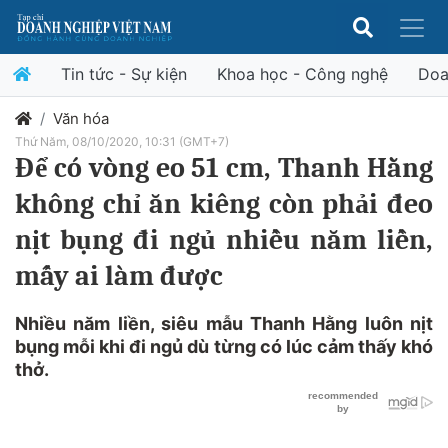
Tin tức - Sự kiện
Khoa học - Công nghệ
Doa
Văn hóa
Thứ Năm, 08/10/2020, 10:31 (GMT+7)
Để có vòng eo 51 cm, Thanh Hằng
không chỉ ăn kiêng còn phải đeo
nịt bụng đi ngủ nhiều năm liền,
mấy ai làm được
Nhiều năm liền, siêu mẫu Thanh Hằng luôn nịt
bụng mỗi khi đi ngủ dù từng có lúc cảm thấy khó
thở.