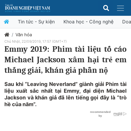
Tin tức - Sự kiện
Khoa học - Công nghệ
Doa
Văn hóa
Chủ Nhật, 22/09/2019, 17:57 (GMT+7)
Emmy 2019: Phim tài liệu tố cáo
Michael Jackson xâm hại trẻ em
thắng giải, khán giả phẫn nộ
Sau khi “Leaving Neverland” giành giải Phim tài
liệu xuất sắc nhất tại Emmy, đại diện Michael
Jackson và khán giả đã lên tiếng gọi đây là “trò
hề của năm”.