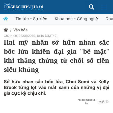
Tin tức - Sự kiện
Khoa học - Công nghệ
Doa
Văn hóa
Chủ Nhật, 22/09/2019, 18:10 (GMT+7)
Hai mỹ nhân sở hữu nhan sắc
bốc lửa khiến đại gia "bẽ mặt"
khi thẳng thừng từ chối số tiền
siêu khủng
Sở hữu nhan sắc bốc lửa, Choi Somi và Kelly
Brook từng lọt vào mắt xanh của những vị đại
gia cực kỳ chịu chi.