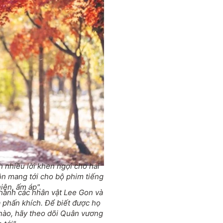
 nhiều lời khen ngợi cho hai
ôn mang tới cho bộ phim tiếng
iện, ấm áp".
hành các nhân vật Lee Gon và
 phấn khích. Để biết được họ
nào, hãy theo dõi
Quân vương