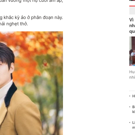
 quân vương một nụ cười ấm áp,
ng khắc kỳ ảo ở phân đoạn này.
Vì
ải nghẹt thở.
nh
qu
Hu
nhi
H
B
k
L
m