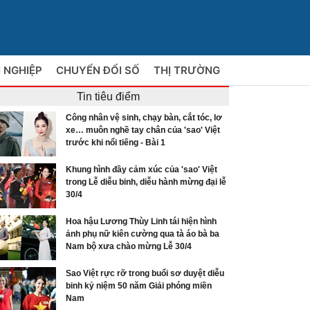
 NGHIỆP
CHUYỂN ĐỔI SỐ
THỊ TRƯỜNG
Tin tiêu điểm
Công nhân vệ sinh, chạy bàn, cắt tóc, lơ
xe… muôn nghề tay chân của 'sao' Việt
trước khi nổi tiếng - Bài 1
Khung hình đầy cảm xúc của 'sao' Việt
trong Lễ diễu binh, diễu hành mừng đại lễ
30/4
Hoa hậu Lương Thùy Linh tái hiện hình
ảnh phụ nữ kiên cường qua tà áo bà ba
Nam bộ xưa chào mừng Lễ 30/4
Sao Việt rực rỡ trong buổi sơ duyệt diễu
binh kỷ niệm 50 năm Giải phóng miền
Nam