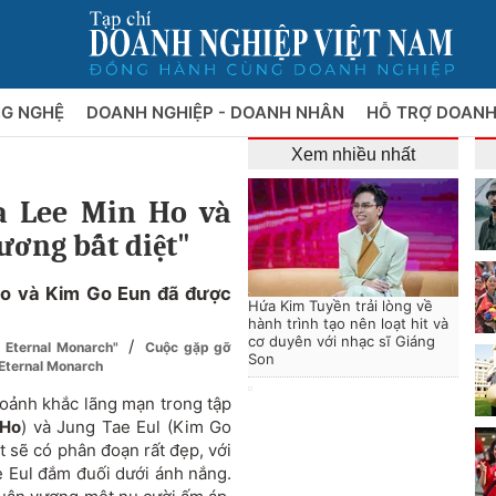
NG NGHỆ
DOANH NGHIỆP - DOANH NHÂN
HỖ TRỢ DOANH
Xem nhiều nhất
a Lee Min Ho và
ơng bất diệt"
Ho và Kim Go Eun đã được
Hứa Kim Tuyền trải lòng về
hành trình tạo nên loạt hit và
cơ duyên với nhạc sĩ Giáng
/
g: Eternal Monarch"
Cuộc gặp gỡ
Son
 Eternal Monarch
hoảnh khắc lãng mạn trong tập
 Ho
) và Jung Tae Eul (Kim Go
t sẽ có phân đoạn rất đẹp, với
 Eul đắm đuối dưới ánh nắng.