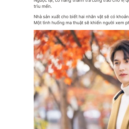
Ngược lại, cô nàng thanh tra cũng trao cho vị
trìu mến.
Nhà sản xuất cho biết hai nhân vật sẽ có khoả
Một tình huống ma thuật sẽ khiến người xem ph