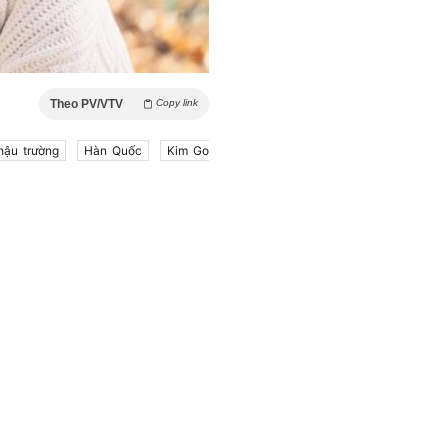
Theo PV/VTV
Copy link
hậu trường
Hàn Quốc
Kim Go