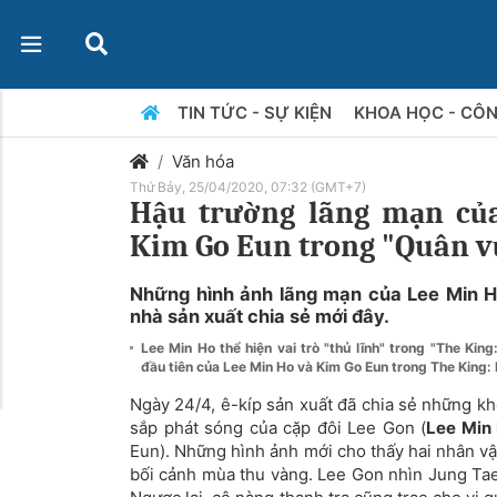
TIN TỨC - SỰ KIỆN
KHOA HỌC - CÔ
Văn hóa
Thứ Bảy, 25/04/2020, 07:32 (GMT+7)
Hậu trường lãng mạn củ
Kim Go Eun trong "Quân vư
Những hình ảnh lãng mạn của Lee Min 
nhà sản xuất chia sẻ mới đây.
Lee Min Ho thể hiện vai trò "thủ lĩnh" trong "The Kin
đầu tiên của Lee Min Ho và Kim Go Eun trong The King:
Ngày 24/4, ê-kíp sản xuất đã chia sẻ những k
sắp phát sóng của cặp đôi Lee Gon (
Lee Min
Eun). Những hình ảnh mới cho thấy hai nhân vậ
bối cảnh mùa thu vàng. Lee Gon nhìn Jung Tae