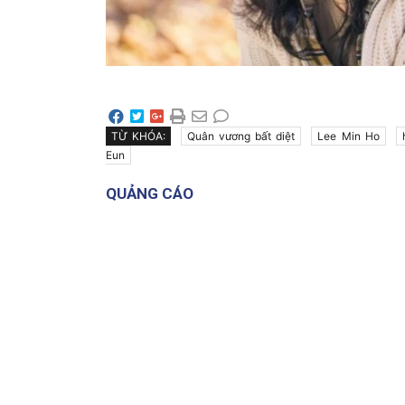
TỪ KHÓA:
Quân vương bất diệt
Lee Min Ho
Eun
QUẢNG CÁO