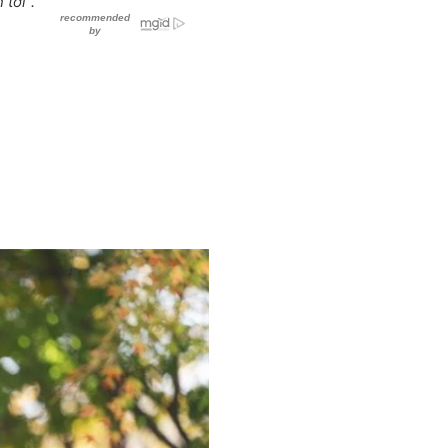
 tới".