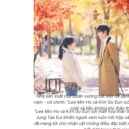
Nhà sản xuất của
Quân vương bất diệt
đã dành
nam - nữ chính: "Lee Min Ho và Kim Go Eun lu
cười và bầu không khí thân th
"Lee Min Ho và Kim Go Eun với màn hóa thân t
Jung Tae Eul khiến người xem luôn hồi hộp và
đã mang tới cho nhân vật những điều đặc biệt 