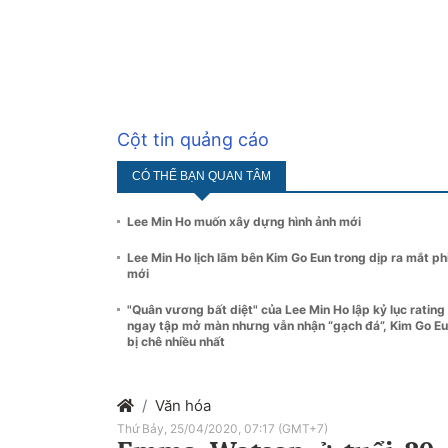
Cột tin quảng cáo
CÓ THỂ BẠN QUAN TÂM
Lee Min Ho muốn xây dựng hình ảnh mới
Lee Min Ho lịch lãm bên Kim Go Eun trong dịp ra mắt p
mới
"Quân vương bất diệt" của Lee Min Ho lập kỷ lục rating
ngay tập mở màn nhưng vẫn nhận “gạch đá”, Kim Go E
bị chê nhiều nhất
Văn hóa
Thứ Bảy, 25/04/2020, 07:17 (GMT+7)