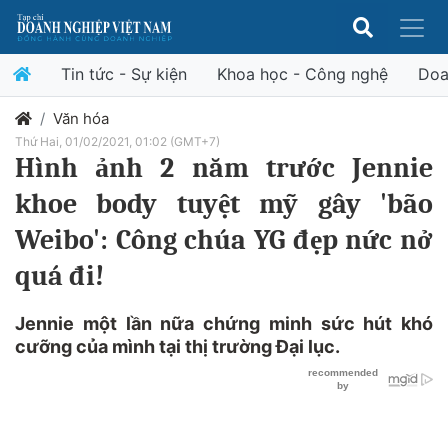
Tin tức - Sự kiện
Khoa học - Công nghệ
Doa
Văn hóa
Thứ Hai, 01/02/2021, 01:02 (GMT+7)
Hình ảnh 2 năm trước Jennie
khoe body tuyệt mỹ gây 'bão
Weibo': Công chúa YG đẹp nức nở
quá đi!
Jennie một lần nữa chứng minh sức hút khó
cưỡng của mình tại thị trường Đại lục.