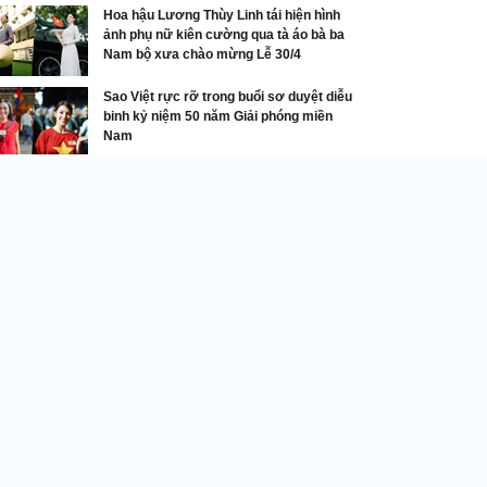
Hoa hậu Lương Thùy Linh tái hiện hình
ảnh phụ nữ kiên cường qua tà áo bà ba
Nam bộ xưa chào mừng Lễ 30/4
Sao Việt rực rỡ trong buổi sơ duyệt diễu
binh kỷ niệm 50 năm Giải phóng miền
Nam
Liên hoan Vẻ đẹp vầng trăng khuyết
 sao đại án 304 tỉ đồng liên quan đến doanh
ân Nguyễn Huỳnh Đạt Nhân bế tắc suốt 5 năm
a?
DNVN - Sau 3 lần thay đổi tội
danh truy tố, 2 phiên tòa sơ thẩm
đã diễn ra nhưng TAND Cần Thơ
đều trả hồ sơ yêu cầu cơ quan tố
tụng điều tra, làm rõ hành vi
phạm tội của bị cáo Nguyễn
ỳnh Đạt Nhân. Vụ án bế tắc suốt 5 năm qua gây ra
ều thiệt hại nặng cho các bên liên quan.