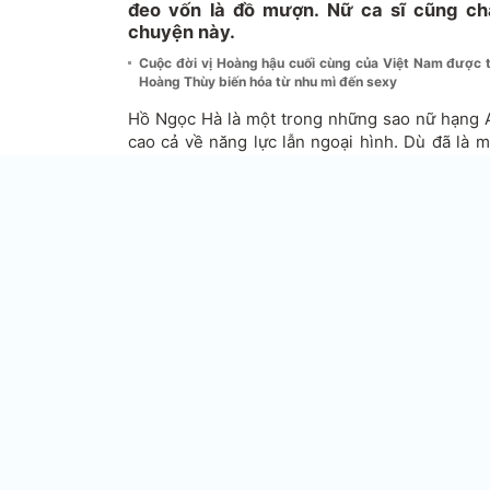
đeo vốn là đồ mượn. Nữ ca sĩ cũng ch
chuyện này.
Cuộc đời vị Hoàng hậu cuối cùng của Việt Nam được t
Hoàng Thùy biến hóa từ nhu mì đến sexy
Hồ Ngọc Hà là một trong những sao nữ hạng 
cao cả về năng lực lẫn ngoại hình. Dù đã là 
đẹp vẫn luôn khiến hội chị em mê mẩn bởi vóc
ai sánh kịp. Mỗi lần Hà Hồ xuất hiện, trang 
được chú ý.