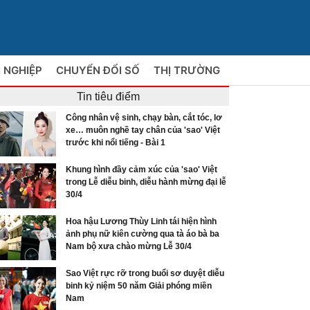
 NGHIỆP
CHUYỂN ĐỔI SỐ
THỊ TRƯỜNG
Tin tiêu điểm
Công nhân vệ sinh, chạy bàn, cắt tóc, lơ
xe… muôn nghề tay chân của 'sao' Việt
trước khi nổi tiếng - Bài 1
Khung hình đầy cảm xúc của 'sao' Việt
trong Lễ diễu binh, diễu hành mừng đại lễ
30/4
Hoa hậu Lương Thùy Linh tái hiện hình
ảnh phụ nữ kiên cường qua tà áo bà ba
Nam bộ xưa chào mừng Lễ 30/4
Sao Việt rực rỡ trong buổi sơ duyệt diễu
binh kỷ niệm 50 năm Giải phóng miền
Nam