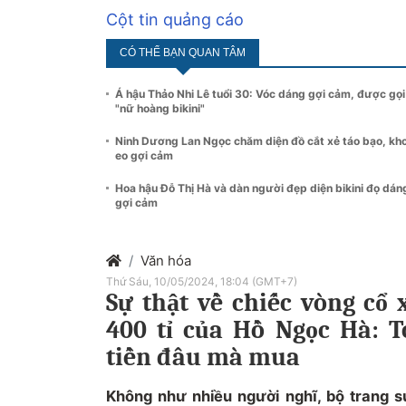
Cột tin quảng cáo
CÓ THỂ BẠN QUAN TÂM
Á hậu Thảo Nhi Lê tuổi 30: Vóc dáng gợi cảm, được gọi
"nữ hoàng bikini"
Ninh Dương Lan Ngọc chăm diện đồ cắt xẻ táo bạo, kh
eo gợi cảm
Hoa hậu Đỗ Thị Hà và dàn người đẹp diện bikini đọ dán
gợi cảm
Văn hóa
Thứ Sáu, 10/05/2024, 18:04 (GMT+7)
Sự thật về chiếc vòng cổ x
400 tỉ của Hồ Ngọc Hà: 
tiền đâu mà mua
Không như nhiều người nghĩ, bộ trang 