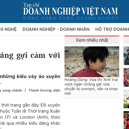
NG NGHỆ
DOANH NGHIỆP - DOANH NHÂN
HỖ TRỢ DOANH
Xem nhiều nhất
áng gợi cảm với
 những kiểu váy áo xuyên
Hoàng Dũng: Vừa thi ‘Anh trai
.
vượt ngàn chông gai’ vừa
chuẩn bị concert, vẫn ra nhạc
/
ng sang chảnh
Thanh Hương diện
mới
a thời trang gần đây. Đồ xuyên
 thuộc Tuần lễ Thời trang Xuân
n (Ý) và London (Anh), theo
iải qua nhiều kiểu dáng khác