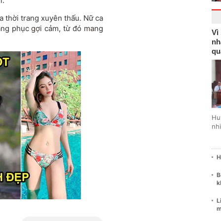
i.
ủa thời trang xuyên thấu. Nữ ca
rang phục gợi cảm, từ đó mang
Vì
nh
qu
Hu
nhi
H
B
k
L
m