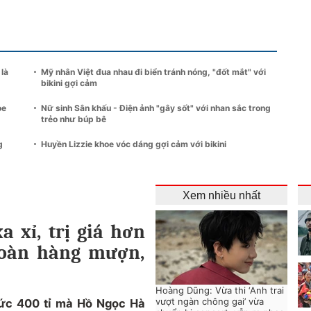
 là
Mỹ nhân Việt đua nhau đi biển tránh nóng, "đốt mắt" với
bikini gợi cảm
oe
Nữ sinh Sân khấu - Điện ảnh "gây sốt" với nhan sắc trong
trẻo như búp bê
g
Huyền Lizzie khoe vóc dáng gợi cảm với bikini
Xem nhiều nhất
a xỉ, trị giá hơn
Toàn hàng mượn,
Hoàng Dũng: Vừa thi ‘Anh trai
vượt ngàn chông gai’ vừa
sức 400 tỉ mà Hồ Ngọc Hà