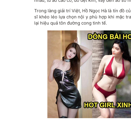
nhau, từ áo cao cổ, đồ dệt kim, váy đến áo sơ m
Trong làng giải trí Việt, Hồ Ngọc Hà là tín đồ c
sĩ khéo léo lựa chọn nội y phù hợp khi mặc t
lại hiệu quả tôn đường cong tinh tế.