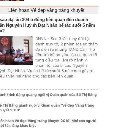
Liên hoan Vẻ đẹp vầng trăng khuyết
 sao đại án 304 tỉ đồng liên quan đến doanh
ân Nguyễn Huỳnh Đạt Nhân bế tắc suốt 5 năm
a?
DNVN - Sau 3 lần thay đổi tội
danh truy tố, 2 phiên tòa sơ thẩm
đã diễn ra nhưng TAND Cần Thơ
đều trả hồ sơ yêu cầu cơ quan tố
tụng điều tra, làm rõ hành vi
phạm tội của bị cáo Nguyễn
ỳnh Đạt Nhân. Vụ án bế tắc suốt 5 năm qua gây ra
ều thiệt hại nặng cho các bên liên quan.
ành trình đăng quang ngôi vị Quán quân của Bế Thị Băng
ế Thị Băng giành ngôi vị Quán quân "Vẻ đẹp Vầng trăng
huyết 2019"
iên hoan Vẻ đẹp Vầng trăng khuyết 2019: Mỗi con người
ột tài năng khác biệt