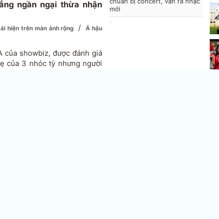
chuẩn bị concert, vẫn ra nhạc
ẳng ngần ngại thừa nhận
mới
/
ái hiện trên màn ảnh rộng
Á hậu
A của showbiz, được đánh giá
mẹ của 3 nhóc tỳ nhưng người
 dáng thon gọn, thần thái khó
phục, phụ kiện, kiểu tóc luôn
Vì
nh
qu
Hu
nhi