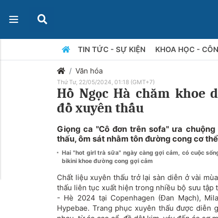
TIN TỨC - SỰ KIỆN
KHOA HỌC - CÔ
Văn hóa
Thứ Tư, 22/05/2024, 01:18 (GMT+7)
Hồ Ngọc Hà chăm khoe d
đồ xuyên thấu
Giọng ca "Cô đơn trên sofa" ưa chuộng
thấu, ôm sát nhằm tôn đường cong cơ thể
Hai "hot girl trà sữa" ngày càng gợi cảm, có cuộc số
bikini khoe đường cong gợi cảm
Chất liệu xuyên thấu trở lại sàn diễn ở vài mù
thấu liên tục xuất hiện trong nhiều bộ sưu tập
- Hè 2024 tại Copenhagen (Đan Mạch), Mila
Hypebae. Trang phục xuyên thấu được diễn g