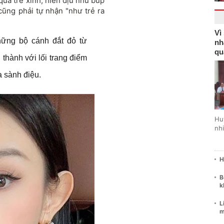
quá trẻ xinh, hiền dịu như búp
ũng phải tự nhận "như trẻ ra
Vì
ững bộ cánh đắt đỏ từ
nh
qu
thành với lối trang điểm
a sành điệu.
Hu
nhi
H
B
k
L
m