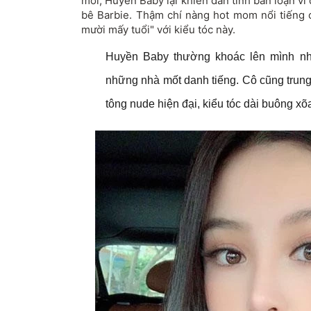
mới, Huyền Baby lại khiến dân tình bấn loạn vì 
bê Barbie. Thậm chí nàng hot mom nổi tiếng c
mười mấy tuổi" với kiểu tóc này.
Huyền Baby thường khoác lên mình nh
những nhà mốt danh tiếng. Cô cũng trung 
tông nude hiện đại, kiểu tóc dài buông xõ