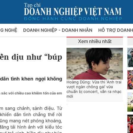
NG NGHỆ
DOANH NGHIỆP - DOANH NHÂN
HỖ TRỢ DOANH
Xem nhiều nhất
ền dịu như “búp
dân tình khen ngợi không
Hoàng Dũng: Vừa thi ‘Anh trai
vượt ngàn chông gai’ vừa
chuẩn bị concert, vẫn ra nhạc
 sắc với chiều cao khiêm tốn của em
mới
m sang chảnh, sành điệu. Từ
 khiến dân tình chẳng thể rời
 cũng mang nét phóng khoáng,
đăng tải hình ảnh với kiểu tóc