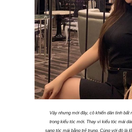
Vậy nhưng mới đây, cô khiến dân tình bất n
trong kiểu tóc mới. Thay vì kiểu tóc mái dà
sang tóc mái bằng trẻ trung. Cùng với đó là lố