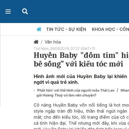
TIN TỨC - SỰ KIỆN
KHOA HỌC - CÔ
Văn hóa
Thứ Năm, 29/08/2019, 07:27 (GMT+7)
Huyền Baby "đốm tim" hi
bê sống” với kiểu tóc mới
Hình ảnh mới của Huyền Baby lại khiến 
ngớt vì quá trẻ xinh.
/
‘Phát hờn’ với thể hình của người mẫu Thái Lan
Nhan
gái Hoàng Thuỳ có làm nên chuyện?
Cô nàng Huyền Baby vốn nổi tiếng là hot mo
style ngập tràn đồ hiệu, thần thái ngút ngàn
mắt; cho đến kiểu tóc, lối trang điểm của cô
cá tính hiện đại. Thế nhưng mới đây, khi vừa 