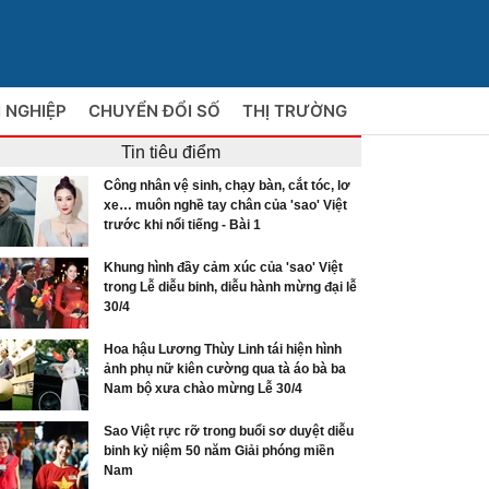
 NGHIỆP
CHUYỂN ĐỔI SỐ
THỊ TRƯỜNG
Tin tiêu điểm
Công nhân vệ sinh, chạy bàn, cắt tóc, lơ
xe… muôn nghề tay chân của 'sao' Việt
trước khi nổi tiếng - Bài 1
Khung hình đầy cảm xúc của 'sao' Việt
trong Lễ diễu binh, diễu hành mừng đại lễ
30/4
Hoa hậu Lương Thùy Linh tái hiện hình
ảnh phụ nữ kiên cường qua tà áo bà ba
Nam bộ xưa chào mừng Lễ 30/4
Sao Việt rực rỡ trong buổi sơ duyệt diễu
binh kỷ niệm 50 năm Giải phóng miền
Nam