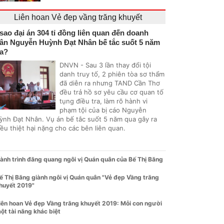
Liên hoan Vẻ đẹp vầng trăng khuyết
 sao đại án 304 tỉ đồng liên quan đến doanh
ân Nguyễn Huỳnh Đạt Nhân bế tắc suốt 5 năm
a?
DNVN - Sau 3 lần thay đổi tội
danh truy tố, 2 phiên tòa sơ thẩm
đã diễn ra nhưng TAND Cần Thơ
đều trả hồ sơ yêu cầu cơ quan tố
tụng điều tra, làm rõ hành vi
phạm tội của bị cáo Nguyễn
ỳnh Đạt Nhân. Vụ án bế tắc suốt 5 năm qua gây ra
ều thiệt hại nặng cho các bên liên quan.
ành trình đăng quang ngôi vị Quán quân của Bế Thị Băng
ế Thị Băng giành ngôi vị Quán quân "Vẻ đẹp Vầng trăng
huyết 2019"
iên hoan Vẻ đẹp Vầng trăng khuyết 2019: Mỗi con người
ột tài năng khác biệt