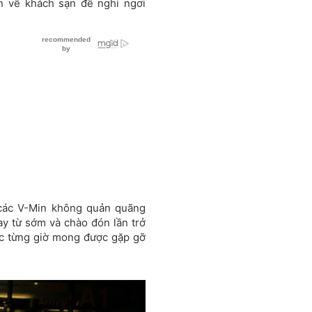
ển về khách sạn để nghỉ ngơi
 các V-Min không quản quãng
bay từ sớm và chào đón lần trở
ức từng giờ mong được gặp gỡ