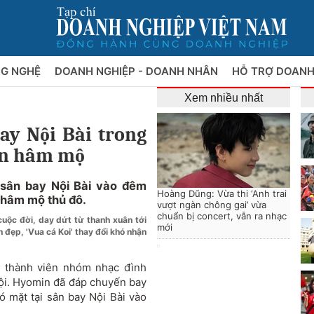
NG NGHỆ
DOANH NGHIỆP - DOANH NHÂN
HỖ TRỢ DOANH
Xem nhiều nhất
ay Nội Bài trong
an hâm mộ
sân bay Nội Bài vào đêm
Hoàng Dũng: Vừa thi ‘Anh trai
 hâm mộ thủ đô.
vượt ngàn chông gai’ vừa
chuẩn bị concert, vẫn ra nhạc
cuộc đời, day dứt từ thanh xuân tới
mới
 đẹp, 'Vua cá Koi' thay đổi khó nhận
 thành viên nhóm nhạc đình
Nội. Hyomin đã đáp chuyến bay
ó mặt tại sân bay Nội Bài vào