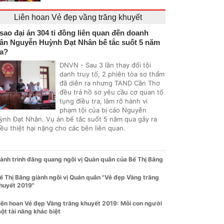
Liên hoan Vẻ đẹp vầng trăng khuyết
 sao đại án 304 tỉ đồng liên quan đến doanh
ân Nguyễn Huỳnh Đạt Nhân bế tắc suốt 5 năm
a?
DNVN - Sau 3 lần thay đổi tội
danh truy tố, 2 phiên tòa sơ thẩm
đã diễn ra nhưng TAND Cần Thơ
đều trả hồ sơ yêu cầu cơ quan tố
tụng điều tra, làm rõ hành vi
phạm tội của bị cáo Nguyễn
ỳnh Đạt Nhân. Vụ án bế tắc suốt 5 năm qua gây ra
ều thiệt hại nặng cho các bên liên quan.
ành trình đăng quang ngôi vị Quán quân của Bế Thị Băng
ế Thị Băng giành ngôi vị Quán quân "Vẻ đẹp Vầng trăng
huyết 2019"
iên hoan Vẻ đẹp Vầng trăng khuyết 2019: Mỗi con người
ột tài năng khác biệt