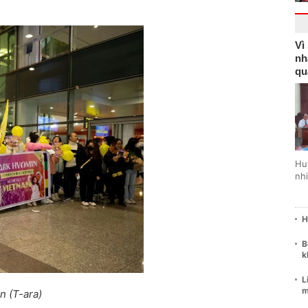
Vì
nh
qu
Hu
nhi
H
B
k
L
m
n (T-ara)