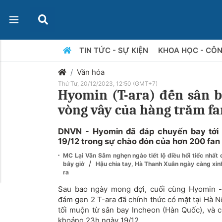
TIN TỨC - SỰ KIỆN
KHOA HỌC - CÔ
Văn hóa
Thứ Tư, 20/12/2023, 12:50 (GMT+7)
Hyomin (T-ara) đến sân b
vòng vây của hàng trăm f
DNVN - Hyomin đã đáp chuyến bay tới 
19/12 trong sự chào đón của hơn 200 fan
MC Lại Văn Sâm nghẹn ngào tiết lộ điều hối tiếc nhất 
/
bây giờ
Hậu chia tay, Hà Thanh Xuân ngày càng xinh
ra
Sau bao ngày mong đợi, cuối cùng Hyomin -
đám gen 2 T-ara đã chính thức có mặt tại Hà 
tối muộn từ sân bay Incheon (Hàn Quốc), và c
khoảng 23h ngày 19/12.