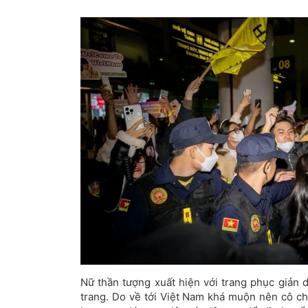
Nữ thần tượng xuất hiện với trang phục giản 
trang. Do về tới Việt Nam khá muộn nên cô ch