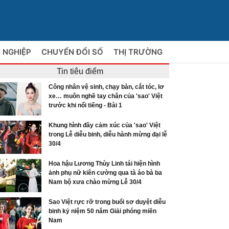
 NGHIỆP
CHUYỂN ĐỔI SỐ
THỊ TRƯỜNG
Tin tiêu điểm
Công nhân vệ sinh, chạy bàn, cắt tóc, lơ
xe… muôn nghề tay chân của 'sao' Việt
trước khi nổi tiếng - Bài 1
Khung hình đầy cảm xúc của 'sao' Việt
trong Lễ diễu binh, diễu hành mừng đại lễ
30/4
Hoa hậu Lương Thùy Linh tái hiện hình
ảnh phụ nữ kiên cường qua tà áo bà ba
Nam bộ xưa chào mừng Lễ 30/4
Sao Việt rực rỡ trong buổi sơ duyệt diễu
binh kỷ niệm 50 năm Giải phóng miền
Nam