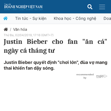
Tin tức - Sự kiện
Khoa học - Công nghệ
Doa
Văn hóa
Thứ Ba, 02/04/2019, 17:16 (GMT+7)
Justin Bieber cho fan "ăn cá"
ngày cá tháng tư
Justin Bieber quyết định "chơi lớn", đùa vợ mang
thai khiến fan dậy sóng.