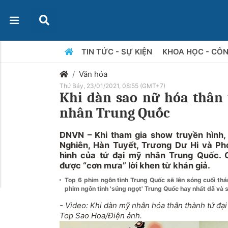
TIN TỨC - SỰ KIỆN
KHOA HỌC - CÔ
Văn hóa
Thứ Bảy, 23/01/2021, 08:55 (GMT+7)
Khi dàn sao nữ hóa thân
nhân Trung Quốc
DNVN – Khi tham gia show truyền hình
Nghiên, Hàn Tuyết, Trương Dư Hi và Phó
hình của tứ đại mỹ nhân Trung Quốc. 
được “cơn mưa” lời khen từ khán giả.
Top 6 phim ngôn tình Trung Quốc sẽ lên sóng cuối th
phim ngôn tình 'sủng ngọt' Trung Quốc hay nhất đã và s
- Video: Khi dàn mỹ nhân hóa thân thành tứ đ
Top Sao Hoa/Điện ảnh.