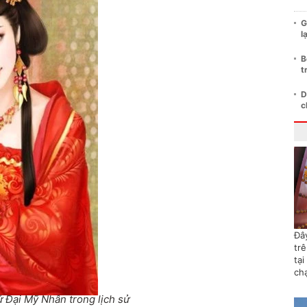
G
l
B
t
D
c
Đây
tr
tại
ch
 Đại Mỹ Nhân trong lịch sử