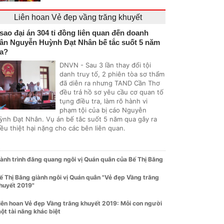
Liên hoan Vẻ đẹp vầng trăng khuyết
 sao đại án 304 tỉ đồng liên quan đến doanh
ân Nguyễn Huỳnh Đạt Nhân bế tắc suốt 5 năm
a?
DNVN - Sau 3 lần thay đổi tội
danh truy tố, 2 phiên tòa sơ thẩm
đã diễn ra nhưng TAND Cần Thơ
đều trả hồ sơ yêu cầu cơ quan tố
tụng điều tra, làm rõ hành vi
phạm tội của bị cáo Nguyễn
ỳnh Đạt Nhân. Vụ án bế tắc suốt 5 năm qua gây ra
ều thiệt hại nặng cho các bên liên quan.
ành trình đăng quang ngôi vị Quán quân của Bế Thị Băng
ế Thị Băng giành ngôi vị Quán quân "Vẻ đẹp Vầng trăng
huyết 2019"
iên hoan Vẻ đẹp Vầng trăng khuyết 2019: Mỗi con người
ột tài năng khác biệt