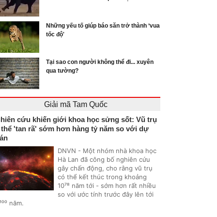
Những yếu tố giúp báo săn trở thành ‘vua
tốc độ'
Tại sao con người không thể đi... xuyên
qua tường?
Giải mã Tam Quốc
hiên cứu khiến giới khoa học sửng sốt: Vũ trụ
 thể 'tan rã' sớm hơn hàng tỷ năm so với dự
án
DNVN - Một nhóm nhà khoa học
Hà Lan đã công bố nghiên cứu
gây chấn động, cho rằng vũ trụ
có thể kết thúc trong khoảng
10⁷⁸ năm tới - sớm hơn rất nhiều
so với ước tính trước đây lên tới
¹⁰⁰ năm.