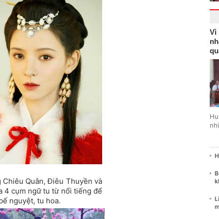
Vì
nh
qu
Hu
nhi
H
B
g Chiêu Quân, Điêu Thuyền và
k
 4 cụm ngữ tu từ nổi tiếng để
L
bế nguyệt, tu hoa.
m