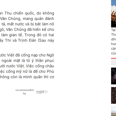
uân Thu chiến quốc, do không
à Văn Chủng, mang quân đánh
tả, mất nước và bị bắt làm nô
Ngô, Văn Chủng đã hiến kế cho
Tạ
làm gian tế. Trong đó có hai
Th
dí
ây Thi và Trịnh Đán (Sau này
hướ
cà
củ
nước Việt đã cống nạp cho Ngô
 ngoài mặt là tỏ ý thần phục
ời nước Việt. Việc cống châu
việc cống mỹ nữ là để cho Phù
không còn là minh quân thì cơ