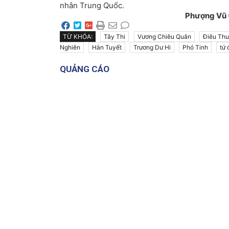
nhân Trung Quốc.
Phượng Vũ 
TỪ KHÓA:
Tây Thi
Vương Chiêu Quân
Điêu Th
Nghiên
Hàn Tuyết
Trương Dư Hi
Phó Tinh
tứ 
QUẢNG CÁO