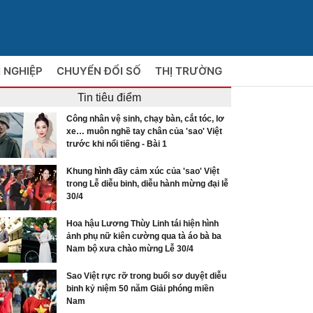
 NGHIỆP
CHUYỂN ĐỔI SỐ
THỊ TRƯỜNG
Tin tiêu điểm
Công nhân vệ sinh, chạy bàn, cắt tóc, lơ
xe… muôn nghề tay chân của 'sao' Việt
trước khi nổi tiếng - Bài 1
Khung hình đầy cảm xúc của 'sao' Việt
trong Lễ diễu binh, diễu hành mừng đại lễ
30/4
Hoa hậu Lương Thùy Linh tái hiện hình
ảnh phụ nữ kiên cường qua tà áo bà ba
Nam bộ xưa chào mừng Lễ 30/4
Sao Việt rực rỡ trong buổi sơ duyệt diễu
binh kỷ niệm 50 năm Giải phóng miền
Nam