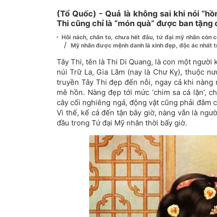
(Tổ Quốc) - Quả là không sai khi nói “h
Thi cũng chỉ là “món quà” được ban tặng 
Hôi nách, chân to, chưa hết đâu, tứ đại mỹ nhân còn 
/
Mỹ nhân được mệnh danh là xinh đẹp, độc ác nhất t
Tây Thi, tên là Thi Di Quang, là con một người 
núi Trữ La, Gia Lãm (nay là Chư Kỵ), thuộc n
truyền Tây Thi đẹp đến nỗi, ngay cả khi nàng
mê hồn. Nàng đẹp tới mức ‘chim sa cá lặn’, ch
cây cối nghiêng ngả, động vật cũng phải đắm 
Vì thế, kể cả đến tận bây giờ, nàng vẫn là ngư
đầu trong Tứ đại Mỹ nhân thời bấy giờ.