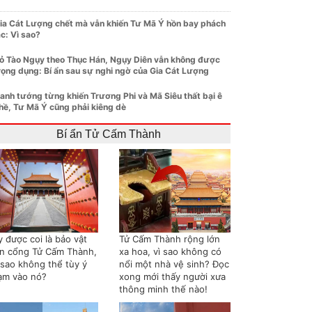
ia Cát Lượng chết mà vẫn khiến Tư Mã Ý hồn bay phách
ạc: Vì sao?
ỏ Tào Ngụy theo Thục Hán, Ngụy Diên vẫn không được
rọng dụng: Bí ẩn sau sự nghi ngờ của Gia Cát Lượng
anh tướng từng khiến Trương Phi và Mã Siêu thất bại ê
hề, Tư Mã Ý cũng phải kiêng dè
Bí ẩn Tử Cấm Thành
 được coi là bảo vật
Tử Cấm Thành rộng lớn
ên cổng Tử Cấm Thành,
xa hoa, vì sao không có
 sao không thể tùy ý
nổi một nhà vệ sinh? Đọc
ạm vào nó?
xong mới thấy người xưa
thông minh thế nào!