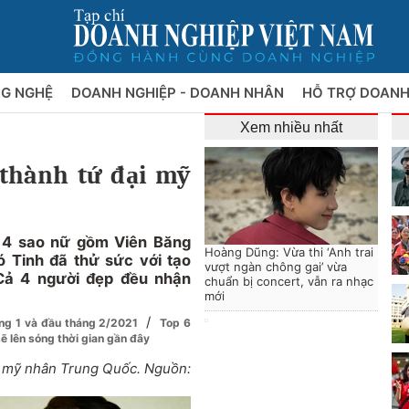
NG NGHỆ
DOANH NGHIỆP - DOANH NHÂN
HỖ TRỢ DOANH
Xem nhiều nhất
 thành tứ đại mỹ
, 4 sao nữ gồm Viên Băng
Hoàng Dũng: Vừa thi ‘Anh trai
 Tinh đã thử sức với tạo
vượt ngàn chông gai’ vừa
Cả 4 người đẹp đều nhận
chuẩn bị concert, vẫn ra nhạc
mới
/
áng 1 và đầu tháng 2/2021
Top 6
ẽ lên sóng thời gian gần đây
ại mỹ nhân Trung Quốc. Nguồn: