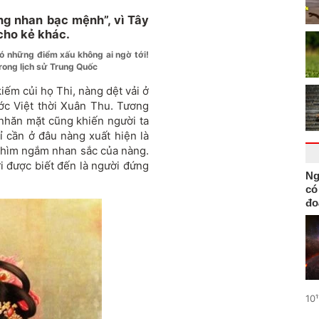
ồng nhan bạc mệnh”, vì Tây
cho kẻ khác.
có những điểm xấu không ai ngờ tới!
rong lịch sử Trung Quốc
kiếm củi họ Thi, nàng dệt vải ở
ước Việt thời Xuân Thu. Tương
 nhăn mặt cũng khiến người ta
ỉ cần ở đâu nàng xuất hiện là
chìm ngắm nhan sắc của nàng.
ời được biết đến là người đứng
Ng
có
đo
10¹