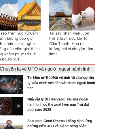
i sao trên nóc Tử Cấm
Tại sao nhân viên luôn
ành không bao giờ
hét 3 lần trước khi Tử
nh 'phân chim', nghe
Cấm Thành: Hoá ra
ng dẫn viên giải thích
không chỉ vì chuyện tâm
ng khâm phục trí tuệ
linh?
a người xưa.
Chuyện lạ về UFO và người ngoài hành tinh
Tín hiệu từ Trái Đất vô tình ‘tố cáo’ sự tồn
tại của mình với nền văn minh ngoài hành
tinh
Nhà vật lý ĐH Harvard: Tàu mẹ ngoài
hành tinh có thể xuất hiện gần Trái đất
cuối năm 2025
Sao phim Good Omens khẳng định từng
chứng kiến UFO và hiện tượng bí ẩn