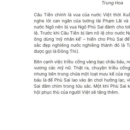
Trung Hoa
Câu Tiễn chính là vua của nước Việt thời X
nghe lời can ngăn của tướng tài Phạm Lãi v
nước Ngô nên bị vua Ngô Phù Sai đánh cho tơi 
lệ. Trước khi Câu Tiễn bị làm nô lệ cho nước 
ông dùng ‘mỹ nhân kế’ – hiến cho Phù Sai để 
sắc đẹp nghiêng nước nghiêng thành đó là T
được gọi là Đông Thi).
Bên cạnh việc triều cống vàng bạc châu báu, 
vương các mỹ nữ. Thật ra, chuyện triều cống
nhưng bên trong chứa một loạt mưu kế của ngư
báu là để Phù Sai lao vào ăn chơi hưởng lạc, 
Sai đắm chìm trong tửu sắc. Một khi Phù Sai 
hội phục thù của người Việt sẽ tăng thêm.