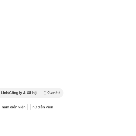
Linh/Công lý & Xã hội
Copy link
nam diễn viên
nữ diễn viên