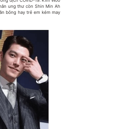
chống dịch COVID-19. Kim Woo
hân ung thư còn Shin Min Ah
hân bỏng hay trẻ em kém may