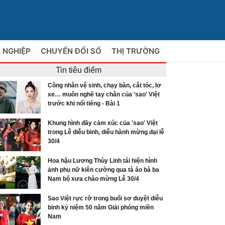
 NGHIỆP
CHUYỂN ĐỔI SỐ
THỊ TRƯỜNG
Tin tiêu điểm
Công nhân vệ sinh, chạy bàn, cắt tóc, lơ
xe… muôn nghề tay chân của 'sao' Việt
trước khi nổi tiếng - Bài 1
Khung hình đầy cảm xúc của 'sao' Việt
trong Lễ diễu binh, diễu hành mừng đại lễ
30/4
Hoa hậu Lương Thùy Linh tái hiện hình
ảnh phụ nữ kiên cường qua tà áo bà ba
Nam bộ xưa chào mừng Lễ 30/4
Sao Việt rực rỡ trong buổi sơ duyệt diễu
binh kỷ niệm 50 năm Giải phóng miền
Nam