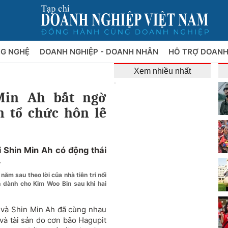
NG NGHỆ
DOANH NGHIỆP - DOANH NHÂN
HỖ TRỢ DOANH
Xem nhiều nhất
Min Ah bất ngờ
n tổ chức hôn lễ
 Shin Min Ah có động thái
.
ăm sau theo lời của nhà tiên tri nổi
h dành cho Kim Woo Bin sau khi hai
và Shin Min Ah đã cùng nhau
và tài sản do cơn bão Hagupit