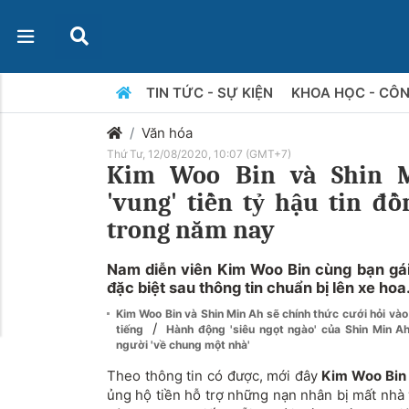
TIN TỨC - SỰ KIỆN
KHOA HỌC - CÔ
Văn hóa
Thứ Tư, 12/08/2020, 10:07 (GMT+7)
Kim Woo Bin và Shin 
'vung' tiền tỷ hậu tin đồ
trong năm nay
Nam diễn viên Kim Woo Bin cùng bạn gái
đặc biệt sau thông tin chuẩn bị lên xe hoa
Kim Woo Bin và Shin Min Ah sẽ chính thức cưới hỏi vào n
/
tiếng
Hành động 'siêu ngọt ngào' của Shin Min A
người 'về chung một nhà'
Theo thông tin có được, mới đây
Kim Woo Bin
ủng hộ tiền hỗ trợ những nạn nhân bị mất nhà 