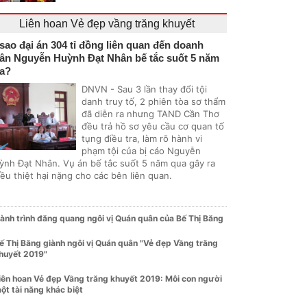
Liên hoan Vẻ đẹp vầng trăng khuyết
 sao đại án 304 tỉ đồng liên quan đến doanh
ân Nguyễn Huỳnh Đạt Nhân bế tắc suốt 5 năm
a?
DNVN - Sau 3 lần thay đổi tội
danh truy tố, 2 phiên tòa sơ thẩm
đã diễn ra nhưng TAND Cần Thơ
đều trả hồ sơ yêu cầu cơ quan tố
tụng điều tra, làm rõ hành vi
phạm tội của bị cáo Nguyễn
ỳnh Đạt Nhân. Vụ án bế tắc suốt 5 năm qua gây ra
ều thiệt hại nặng cho các bên liên quan.
ành trình đăng quang ngôi vị Quán quân của Bế Thị Băng
ế Thị Băng giành ngôi vị Quán quân "Vẻ đẹp Vầng trăng
huyết 2019"
iên hoan Vẻ đẹp Vầng trăng khuyết 2019: Mỗi con người
ột tài năng khác biệt