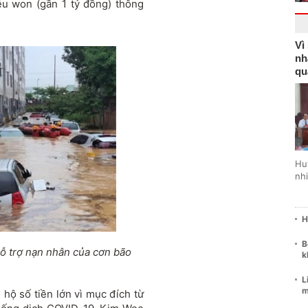
ệu won (gần 1 tỷ đồng) thông
Vì
nh
qu
Hu
nhi
H
B
hỗ trợ nạn nhân của cơn bão
k
L
m
 hộ số tiền lớn vì mục đích từ