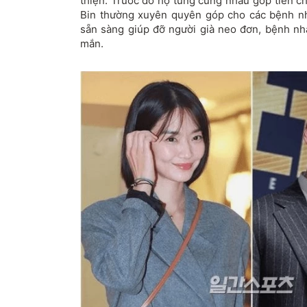
thiện. Trước đó họ từng cùng nhau góp tiền 
Bin thường xuyên quyên góp cho các bệnh n
sẵn sàng giúp đỡ người già neo đơn, bệnh n
mắn.