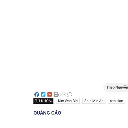
Theo Nguyễn 
TỪ KHÓA:
Kim Woo Bin
Shin Min Ah
sao Hàn
QUẢNG CÁO