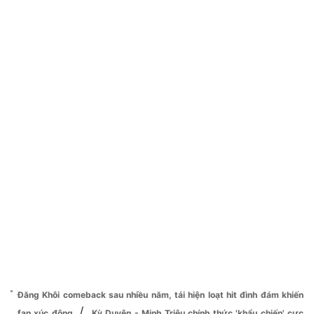
Đăng Khôi comeback sau nhiều năm, tái hiện loạt hit đình đám khiến
/
fan xúc động
Kỳ Duyên - Minh Triệu chính thức 'khẩu chiến' cực