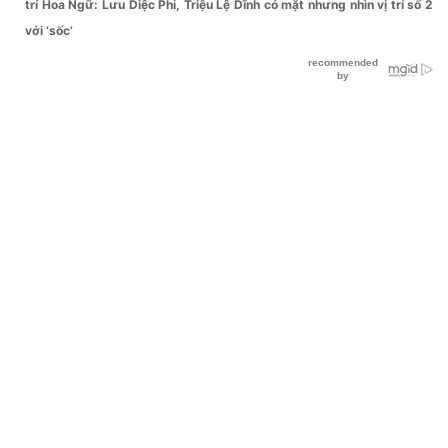
trí Hoa Ngữ: Lưu Diệc Phi, Triệu Lệ Dĩnh có mặt nhưng nhìn vị trí số 2
với ‘sốc’