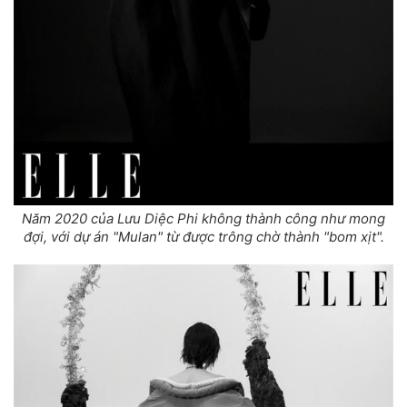
Năm 2020 của Lưu Diệc Phi không thành công như mong
đợi, với dự án "Mulan" từ được trông chờ thành "bom xịt".