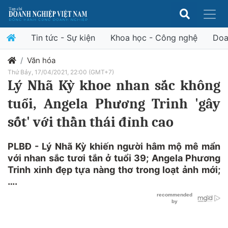
Tin tức - Sự kiện
Khoa học - Công nghệ
Doa
Văn hóa
Thứ Bảy, 17/04/2021, 22:00 (GMT+7)
Lý Nhã Kỳ khoe nhan sắc không
tuổi, Angela Phương Trinh 'gây
sốt' với thần thái đỉnh cao
PLBĐ - Lý Nhã Kỳ khiến người hâm mộ mê mẩn
với nhan sắc tươi tắn ở tuổi 39; Angela Phương
Trinh xinh đẹp tựa nàng thơ trong loạt ảnh mới;
….