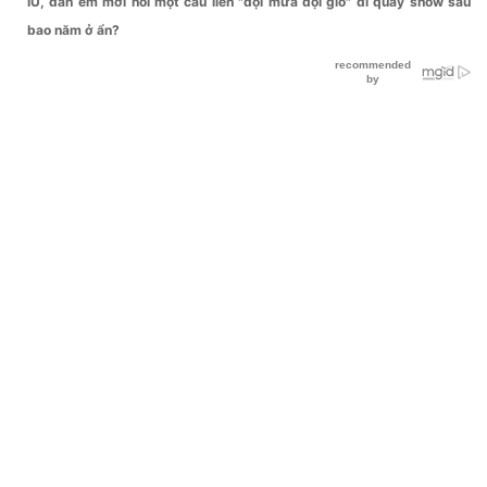
IU, đàn em mới nói một câu liền "đội mưa đội gió" đi quay show sau
bao năm ở ẩn?