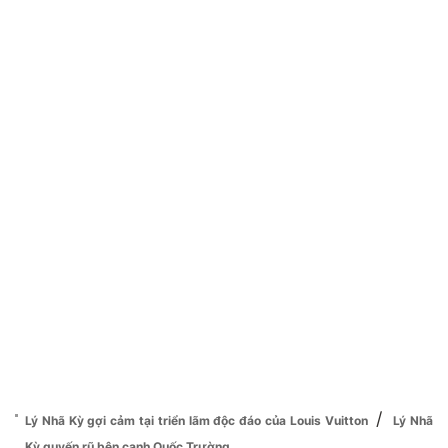
/
Lý Nhã Kỳ gợi cảm tại triển lãm độc đáo của Louis Vuitton
Lý Nhã
Kỳ quyến rũ bên cạnh Quốc Trường