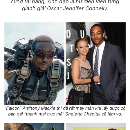
cùng tài năng, xinh đẹp là nữ diễn viên từng
giành giải Oscar Jennifer Connelly.
“Falcon” Anthony Mackie thì đã rất may mắn khi lấy được cô
bạn gái “thanh mai trúc mã” Sheletta Chapital về làm vợ.