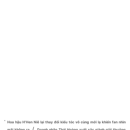
Hoa hậu H'Hen Niê lại thay đổi kiểu tóc vô cùng mới lạ khiến fan nhìn
/
mãi không ra
Doanh nhân Thái Hoàng xuất sắc giành giải thưởng