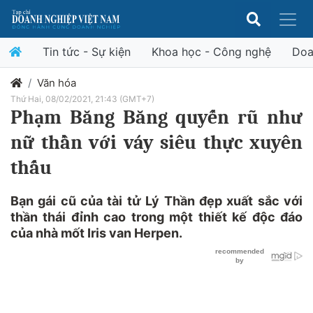
Tin tức - Sự kiện
Khoa học - Công nghệ
Doa
Văn hóa
Thứ Hai, 08/02/2021, 21:43 (GMT+7)
Phạm Băng Băng quyến rũ như
nữ thần với váy siêu thực xuyên
thấu
Bạn gái cũ của tài tử Lý Thần đẹp xuất sắc với
thần thái đỉnh cao trong một thiết kế độc đáo
của nhà mốt Iris van Herpen.