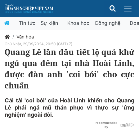
Tin tức - Sự kiện
Khoa học - Công nghệ
Doa
Văn hóa
Chủ Nhật, 29/09/2024, 20:50 (GMT+7)
Quang Lê lần đầu tiết lộ quá khứ
ngủ qua đêm tại nhà Hoài Linh,
được đàn anh 'coi bói' cho cực
chuẩn
Cái tài 'coi bói' của Hoài Linh khiến cho Quang
Lê phải ngả mũ thán phục vì thực sự 'ứng
nghiệm' ngoài đời.