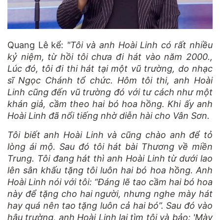
Quang Lê kể:
"Tôi và anh Hoài Linh có rất nhiều
kỷ niệm, từ hồi tôi chưa đi hát vào năm 2000.,
Lúc đó, tôi đi thi hát tại một vũ trường, do nhạc
sĩ Ngọc Chánh tổ chức. Hôm tôi thi, anh Hoài
Linh cũng đến vũ trường đó với tư cách như một
khán giả, cầm theo hai bó hoa hồng. Khi ấy anh
Hoài Linh đã nổi tiếng nhờ diễn hài cho Vân Sơn.
Tôi biết anh Hoài Linh và cũng chào anh để tỏ
lòng ái mộ. Sau đó tôi hát bài Thương về miền
Trung. Tôi đang hát thì anh Hoài Linh từ dưới lao
lên sân khấu tặng tôi luôn hai bó hoa hồng. Anh
Hoài Linh nói với tôi: “Đáng lẽ tao cầm hai bó hoa
này để tặng cho hai người, nhưng nghe mày hát
hay quá nên tao tặng luôn cả hai bó”. Sau đó vào
hậu trường, anh Hoài Linh lại tìm tôi và bảo: 'Mày