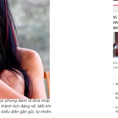
Vì
nh
qu
Hu
nhi
H
B
k
ợc phong danh là diva nhạc
 thành tích đáng nể. Mỗi khi
L
biểu diễn gần gũi, tự nhiên.
m