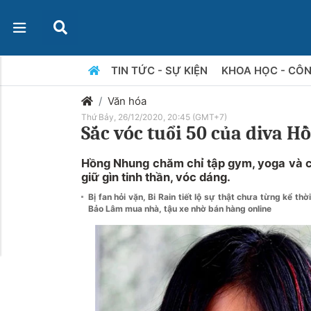
TIN TỨC - SỰ KIỆN
KHOA HỌC - CÔ
Văn hóa
Thứ Bảy, 26/12/2020, 20:45 (GMT+7)
Sắc vóc tuổi 50 của diva 
Hồng Nhung chăm chỉ tập gym, yoga và c
giữ gìn tinh thần, vóc dáng.
Bị fan hỏi vặn, Bi Rain tiết lộ sự thật chưa từng kể t
Bảo Lâm mua nhà, tậu xe nhờ bán hàng online