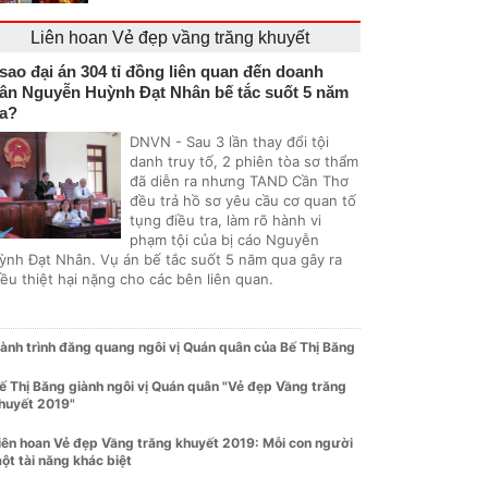
Liên hoan Vẻ đẹp vầng trăng khuyết
 sao đại án 304 tỉ đồng liên quan đến doanh
ân Nguyễn Huỳnh Đạt Nhân bế tắc suốt 5 năm
a?
DNVN - Sau 3 lần thay đổi tội
danh truy tố, 2 phiên tòa sơ thẩm
đã diễn ra nhưng TAND Cần Thơ
đều trả hồ sơ yêu cầu cơ quan tố
tụng điều tra, làm rõ hành vi
phạm tội của bị cáo Nguyễn
ỳnh Đạt Nhân. Vụ án bế tắc suốt 5 năm qua gây ra
ều thiệt hại nặng cho các bên liên quan.
ành trình đăng quang ngôi vị Quán quân của Bế Thị Băng
ế Thị Băng giành ngôi vị Quán quân "Vẻ đẹp Vầng trăng
huyết 2019"
iên hoan Vẻ đẹp Vầng trăng khuyết 2019: Mỗi con người
ột tài năng khác biệt