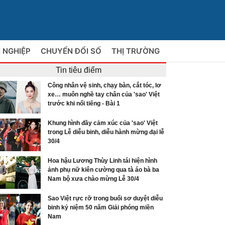
 NGHIỆP
CHUYỂN ĐỔI SỐ
THỊ TRƯỜNG
Tin tiêu điểm
Công nhân vệ sinh, chạy bàn, cắt tóc, lơ
xe… muôn nghề tay chân của 'sao' Việt
trước khi nổi tiếng - Bài 1
Khung hình đầy cảm xúc của 'sao' Việt
trong Lễ diễu binh, diễu hành mừng đại lễ
30/4
Hoa hậu Lương Thùy Linh tái hiện hình
ảnh phụ nữ kiên cường qua tà áo bà ba
Nam bộ xưa chào mừng Lễ 30/4
Sao Việt rực rỡ trong buổi sơ duyệt diễu
binh kỷ niệm 50 năm Giải phóng miền
Nam