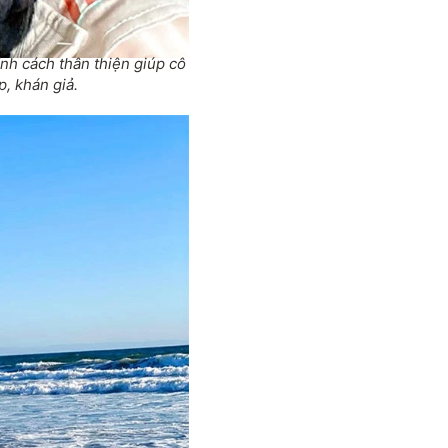
ính cách thân thiện giúp cô
, khán giả.