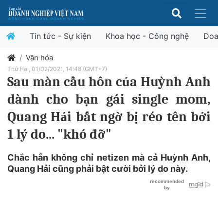
Tin tức - Sự kiện
Khoa học - Công nghệ
Doa
Văn hóa
Thứ Hai, 01/02/2021, 14:48 (GMT+7)
Sau màn cầu hôn của Huỳnh Anh
dành cho bạn gái single mom,
Quang Hải bất ngờ bị réo tên bởi
1 lý do... "khó đỡ"
Chắc hẳn không chỉ netizen mà cả Huỳnh Anh,
Quang Hải cũng phải bật cười bởi lý do này.