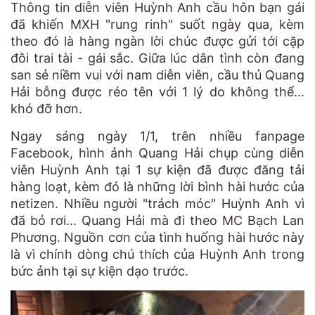
Thông tin diễn viên Huỳnh Anh cầu hôn bạn gái
đã khiến MXH "rung rinh" suốt ngày qua, kèm
theo đó là hàng ngàn lời chúc được gửi tới cặp
đôi trai tài - gái sắc. Giữa lúc dân tình còn đang
san sẻ niềm vui với nam diễn viên, cầu thủ Quang
Hải bỗng được réo tên với 1 lý do không thể...
khó đỡ hơn.
Ngay sáng ngày 1/1, trên nhiều fanpage
Facebook, hình ảnh Quang Hải chụp cùng diễn
viên Huỳnh Anh tại 1 sự kiện đã được đăng tải
hàng loạt, kèm đó là những lời bình hài hước của
netizen. Nhiều người "trách móc" Huỳnh Anh vì
đã bỏ rơi... Quang Hải mà đi theo MC Bạch Lan
Phương. Nguồn cơn của tình huống hài hước này
là vì chính dòng chú thích của Huỳnh Anh trong
bức ảnh tại sự kiện dạo trước.