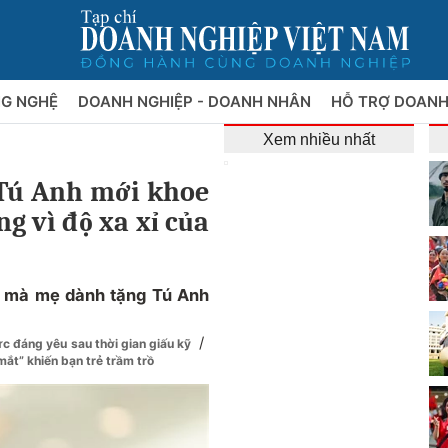
NG NGHỆ
DOANH NGHIỆP - DOANH NHÂN
HỖ TRỢ DOANH
Xem nhiều nhất
 Tú Anh mới khoe
g vì độ xa xỉ của
à mà mẹ dành tặng Tú Anh
/
ực đáng yêu sau thời gian giấu kỹ
t” khiến bạn trẻ trầm trồ