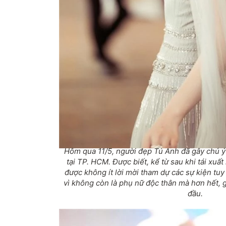
Hôm qua 11/5, người đẹp Tú Anh đã gây chú ý k
tại TP. HCM. Được biết, kể từ sau khi tái xuất 
được không ít lời mời tham dự các sự kiện tuy
vì không còn là phụ nữ độc thân mà hơn hết, g
đầu.