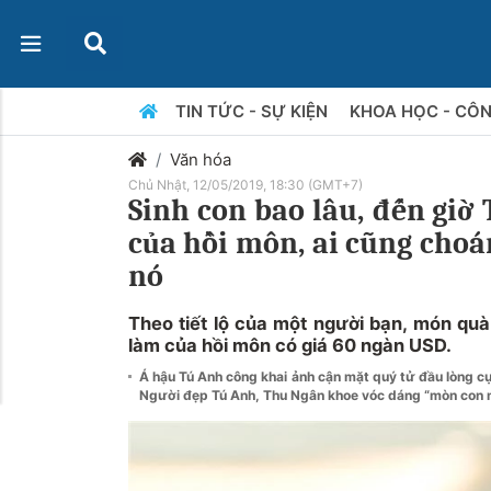
TIN TỨC - SỰ KIỆN
KHOA HỌC - CÔ
Văn hóa
Chủ Nhật, 12/05/2019, 18:30 (GMT+7)
Sinh con bao lâu, đến giờ
của hồi môn, ai cũng choán
nó
Theo tiết lộ của một người bạn, món qu
làm của hồi môn có giá 60 ngàn USD.
Á hậu Tú Anh công khai ảnh cận mặt quý tử đầu lòng c
Người đẹp Tú Anh, Thu Ngân khoe vóc dáng “mòn con mắ