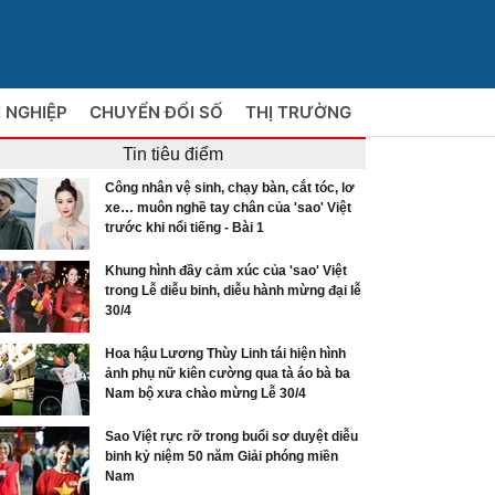
 NGHIỆP
CHUYỂN ĐỔI SỐ
THỊ TRƯỜNG
Tin tiêu điểm
Công nhân vệ sinh, chạy bàn, cắt tóc, lơ
xe… muôn nghề tay chân của 'sao' Việt
trước khi nổi tiếng - Bài 1
Khung hình đầy cảm xúc của 'sao' Việt
trong Lễ diễu binh, diễu hành mừng đại lễ
30/4
Hoa hậu Lương Thùy Linh tái hiện hình
ảnh phụ nữ kiên cường qua tà áo bà ba
Nam bộ xưa chào mừng Lễ 30/4
Sao Việt rực rỡ trong buổi sơ duyệt diễu
binh kỷ niệm 50 năm Giải phóng miền
Nam