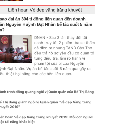
Liên hoan Vẻ đẹp vầng trăng khuyết
 sao đại án 304 tỉ đồng liên quan đến doanh
ân Nguyễn Huỳnh Đạt Nhân bế tắc suốt 5 năm
a?
DNVN - Sau 3 lần thay đổi tội
danh truy tố, 2 phiên tòa sơ thẩm
đã diễn ra nhưng TAND Cần Thơ
đều trả hồ sơ yêu cầu cơ quan tố
tụng điều tra, làm rõ hành vi
phạm tội của bị cáo Nguyễn
ỳnh Đạt Nhân. Vụ án bế tắc suốt 5 năm qua gây ra
ều thiệt hại nặng cho các bên liên quan.
ành trình đăng quang ngôi vị Quán quân của Bế Thị Băng
ế Thị Băng giành ngôi vị Quán quân "Vẻ đẹp Vầng trăng
huyết 2019"
iên hoan Vẻ đẹp Vầng trăng khuyết 2019: Mỗi con người
ột tài năng khác biệt