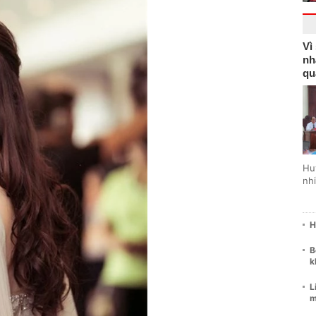
Vì
nh
qu
Hu
nhi
H
B
k
L
m