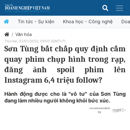
Tin tức - Sự kiện
Khoa học - Công nghệ
Doa
Văn hóa
Thứ Hai, 03/01/2022, 09:00 (GMT+7)
Sơn Tùng bất chấp quy định cấm
quay phim chụp hình trong rạp,
đăng ảnh spoil phim lên
Instagram 6,4 triệu follow?
Hành động được cho là "vô tư" của Sơn Tùng
đang làm nhiều người không khỏi bức xúc.