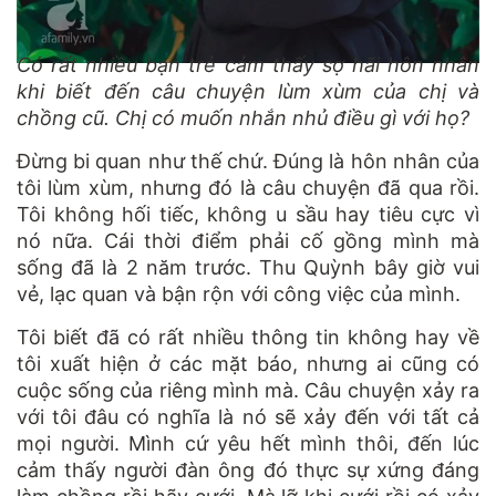
Có rất nhiều bạn trẻ cảm thấy sợ hãi hôn nhân
khi biết đến câu chuyện lùm xùm của chị và
chồng cũ. Chị có muốn nhắn nhủ điều gì với họ?
Đừng bi quan như thế chứ. Đúng là hôn nhân của
tôi lùm xùm, nhưng đó là câu chuyện đã qua rồi.
Tôi không hối tiếc, không u sầu hay tiêu cực vì
nó nữa. Cái thời điểm phải cố gồng mình mà
sống đã là 2 năm trước. Thu Quỳnh bây giờ vui
vẻ, lạc quan và bận rộn với công việc của mình.
Tôi biết đã có rất nhiều thông tin không hay về
tôi xuất hiện ở các mặt báo, nhưng ai cũng có
cuộc sống của riêng mình mà. Câu chuyện xảy ra
với tôi đâu có nghĩa là nó sẽ xảy đến với tất cả
mọi người. Mình cứ yêu hết mình thôi, đến lúc
cảm thấy người đàn ông đó thực sự xứng đáng