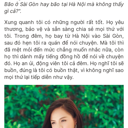
Bão ở Sài Gòn hay bão tại Hà Nội mà không thấy
gì cả?".
Xung quanh tôi có những người rất tốt. Họ yêu
thương, bảo vệ và sẵn sàng chia sẻ mọi thứ với
tôi. Trong đêm, họ bay từ Hà Nội vào Sài Gòn,
sau đó hẹn tôi ra quán để nói chuyện. Mà tôi thì
đã mệt mỏi đến mức chẳng muốn nhắc nữa, còn
họ thì dành mấy tiếng đồng hồ để nói về chuyện
đó. Họ an ủi, động viên tôi cả đêm. Họ nghĩ tôi sẽ
buồn, đúng là tôi có buồn thật, vì không nghĩ sao
mọi thứ lại tiếp diễn như vậy.