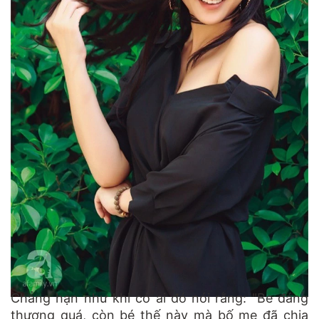
Chẳng hạn như khi có ai đó nói rằng: "Be đáng
thương quá, còn bé thế này mà bố mẹ đã chia