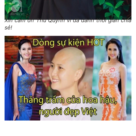
Xin cám ơn Thu Quỳnh vì đã dành thời gian chia
sẻ!