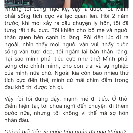
Nhưng tôi cũng mặc kệ, vậy là được rồi. Mình
phải sống tích cực và lạc quan lên. Hồi 2 năm
trước, khi mới xảy ra câu chuyện ly hôn, tôi đã
từng rất tiêu cực. Tôi khiến cho bố mẹ và người
thân quen bên cạnh lo lắng. Rồi đến lúc đi ra
ngoài, nhìn thấy mọi người vẫn vui, thấy cuộc
sống vẫn tươi đẹp, tôi ngẫm lại bản thân rằng:
Tại sao mình phải tiêu cực như thế! Mình phải
sống cho chính mình, cho con trai và sự nghiệp
của mình nữa chứ. Ngoài kia còn bao nhiêu thứ
tích cực đến thế, mình cứ mãi chìm đắm trong
đau khổ thì được ích gì.
Vậy rồi tôi đứng dậy, mạnh mẽ đi tiếp. Ở thời
điểm hiện tại, tôi chưa nghĩ đến chuyện đi thêm
bước nữa, nhưng tôi không vì thế mà sợ hôn
nhân đâu.
Chị có hối tiếc về cuộc hôn nhân đã qua không?