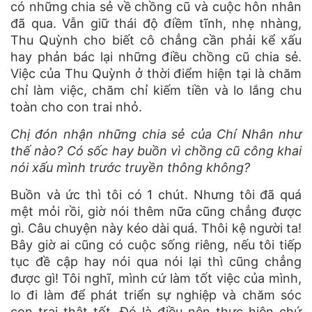
có những chia sẻ về chồng cũ và cuộc hôn nhân
đã qua. Vẫn giữ thái độ điềm tĩnh, nhẹ nhàng,
Thu Quỳnh cho biết cô chẳng cần phải kể xấu
hay phản bác lại những điều chồng cũ chia sẻ.
Việc của Thu Quỳnh ở thời điểm hiện tại là chăm
chỉ làm việc, chăm chỉ kiếm tiền và lo lắng chu
toàn cho con trai nhỏ.
Chị đón nhận những chia sẻ của Chí Nhân như
thế nào? Có sốc hay buồn vì chồng cũ công khai
nói xấu mình trước truyền thông không?
Buồn và ức thì tôi có 1 chút. Nhưng tôi đã quá
mệt mỏi rồi, giờ nói thêm nữa cũng chẳng được
gì. Câu chuyện này kéo dài quá. Thôi kệ người ta!
Bây giờ ai cũng có cuộc sống riêng, nếu tôi tiếp
tục đề cập hay nói qua nói lại thì cũng chẳng
được gì! Tôi nghĩ, mình cứ làm tốt việc của mình,
lo đi làm để phát triển sự nghiệp và chăm sóc
con trai thật tốt. Đó là điều nên thực hiện chứ