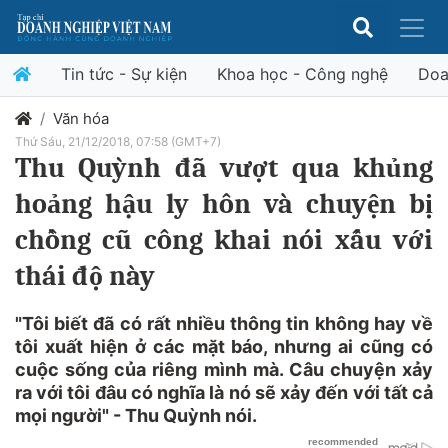
Tin tức - Sự kiện
Khoa học - Công nghệ
Doa
Văn hóa
Thứ Sáu, 21/12/2018, 07:58 (GMT+7)
Thu Quỳnh đã vượt qua khủng
hoảng hậu ly hôn và chuyện bị
chồng cũ công khai nói xấu với
thái độ này
"Tôi biết đã có rất nhiều thông tin không hay về
tôi xuất hiện ở các mặt báo, nhưng ai cũng có
cuộc sống của riêng mình mà. Câu chuyện xảy
ra với tôi đâu có nghĩa là nó sẽ xảy đến với tất cả
mọi người" - Thu Quỳnh nói.