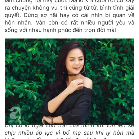
làm chồng rồi hãy cưới. Mà lỡ khi cưới rồi có xảy
ra chuyện không vui thì cũng từ từ, bình tĩnh giải
quyết. Đừng sợ hãi hay có cái nhìn bi quan về
hôn nhân. Vẫn còn có rất nhiều người yêu và
sống với nhau hạnh phúc đến trọn đời mà!
Chị có lo ngại con trai của mình khi lớn lên sẽ
chịu nhiều áp lực vì bố mẹ sau khi ly hôn mà