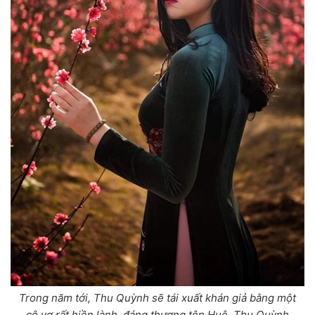
Trong năm tới, Thu Quỳnh sẽ tái xuất khán giả bằng một
cô vợ rất hiền lành, đáng thương tên Huệ. Thu Quỳnh