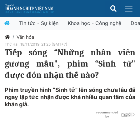
Tin tức - Sự kiện
Khoa học - Công nghệ
Doa
Văn hóa
Thứ Hai, 18/11/2019, 21:25 (GMT+7)
Tiếp sóng “Những nhân viên
gương mẫu", phim “Sinh tử"
được đón nhận thế nào?
Phim truyền hình “Sinh tử" lên sóng chưa lâu đã
ngay lập tức nhận được khá nhiều quan tâm của
khán giả.