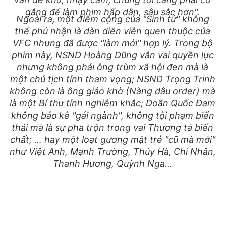
gắng để làm phim hấp dẫn, sâu sắc hơn".
Ngoài ra, một điểm cộng của "Sinh tử" không
thể phủ nhận là dàn diễn viên quen thuộc của
VFC nhưng đã được "làm mới" hợp lý. Trong bộ
phim này, NSND Hoàng Dũng vẫn vai quyền lực
nhưng không phải ông trùm xã hội đen mà là
một chủ tịch tỉnh tham vọng; NSND Trọng Trinh
không còn là ông giáo khờ (Nàng dâu order) mà
là một Bí thư tỉnh nghiêm khắc; Doãn Quốc Đam
không bảo kê "gái ngành", không tội phạm biến
thái mà là sự pha trộn trong vai Thượng tá biến
chất; … hay một loạt gương mặt trẻ "cũ mà mới"
như Việt Anh, Mạnh Trường, Thúy Hà, Chí Nhân,
Thanh Hương, Quỳnh Nga...