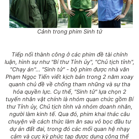
Cảnh trong phim Sinh tử
Tiếp nối thành công ở các phim đề tài chính
luận, hình sự như "Bí thư Tỉnh ủy", "Chủ tịch tỉnh",
"Chạy án"... "Sinh tử" - bộ phim được nhà văn
Phạm Ngọc Tiến viết kịch bản trong 2 năm xoay
quanh chủ đề về chống tham nhũng và sự tha
hóa quyền lực. Cụ thể, "Sinh tử" lựa chọn 2
tuyến nhân vật chính là nhóm quan chức gồm Bí
thư Tỉnh ủy, Chủ tịch tỉnh và nhóm doanh nhân,
người làm kinh tế. Qua đó, phim khai thác câu
chuyện về cách thức làm ăn sau vỏ bọc đầu tư
dự án đất đai, trong đó các mối quan hệ nhạy
cảm và cực kỳ phức tạp được dụng công thể