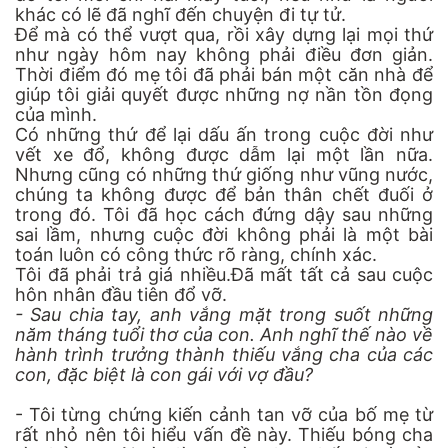
khác có lẽ đã nghĩ đến chuyện đi tự tử.
Để mà có thể vượt qua, rồi xây dựng lại mọi thứ
như ngày hôm nay không phải điều đơn giản.
Thời điểm đó mẹ tôi đã phải bán một căn nhà để
giúp tôi giải quyết được những nợ nần tồn đọng
của mình.
Có những thứ để lại dấu ấn trong cuộc đời như
vết xe đổ, không được dẫm lại một lần nữa.
Nhưng cũng có những thứ giống như vũng nước,
chúng ta không được để bản thân chết đuối ở
trong đó. Tôi đã học cách đứng dậy sau những
sai lầm, nhưng cuộc đời không phải là một bài
toán luôn có công thức rõ ràng, chính xác.
Tôi đã phải trả giá nhiều.Đã mất tất cả sau cuộc
hôn nhân đầu tiên đổ vỡ.
- Sau chia tay, anh vắng mặt trong suốt những
năm tháng tuổi thơ của con. Anh nghĩ thế nào về
hành trình trưởng thành thiếu vắng cha của các
con, đặc biệt là con gái với vợ đầu?
- Tôi từng chứng kiến cảnh tan vỡ của bố mẹ từ
rất nhỏ nên tôi hiểu vấn đề này. Thiếu bóng cha