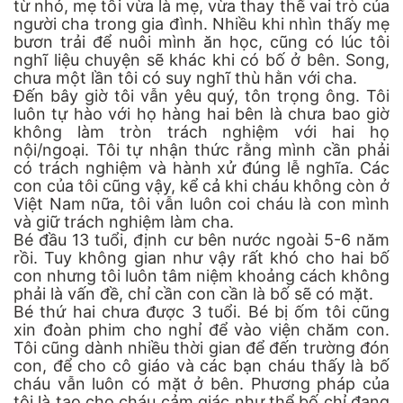
từ nhỏ, mẹ tôi vừa là mẹ, vừa thay thế vai trò của
người cha trong gia đình. Nhiều khi nhìn thấy mẹ
bươn trải để nuôi mình ăn học, cũng có lúc tôi
nghĩ liệu chuyện sẽ khác khi có bố ở bên. Song,
chưa một lần tôi có suy nghĩ thù hằn với cha.
Đến bây giờ tôi vẫn yêu quý, tôn trọng ông. Tôi
luôn tự hào với họ hàng hai bên là chưa bao giờ
không làm tròn trách nghiệm với hai họ
nội/ngoại. Tôi tự nhận thức rằng mình cần phải
có trách nghiệm và hành xử đúng lễ nghĩa. Các
con của tôi cũng vậy, kể cả khi cháu không còn ở
Việt Nam nữa, tôi vẫn luôn coi cháu là con mình
và giữ trách nghiệm làm cha.
Bé đầu 13 tuổi, định cư bên nước ngoài 5-6 năm
rồi. Tuy không gian như vậy rất khó cho hai bố
con nhưng tôi luôn tâm niệm khoảng cách không
phải là vấn đề, chỉ cần con cần là bố sẽ có mặt.
Bé thứ hai chưa được 3 tuổi. Bé bị ốm tôi cũng
xin đoàn phim cho nghỉ để vào viện chăm con.
Tôi cũng dành nhiều thời gian để đến trường đón
con, để cho cô giáo và các bạn cháu thấy là bố
cháu vẫn luôn có mặt ở bên. Phương pháp của
tôi là tạo cho cháu cảm giác như thể bố chỉ đang