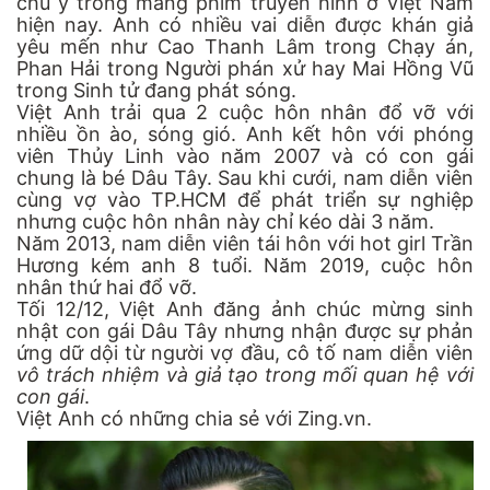
chú ý trong mảng phim truyền hình ở Việt Nam
hiện nay. Anh có nhiều vai diễn được khán giả
yêu mến như Cao Thanh Lâm trong Chạy án,
Phan Hải trong Người phán xử hay Mai Hồng Vũ
trong Sinh tử đang phát sóng.
Việt Anh trải qua 2 cuộc hôn nhân đổ vỡ với
nhiều ồn ào, sóng gió. Anh kết hôn với phóng
viên Thủy Linh vào năm 2007 và có con gái
chung là bé Dâu Tây. Sau khi cưới, nam diễn viên
cùng vợ vào TP.HCM để phát triển sự nghiệp
nhưng cuộc hôn nhân này chỉ kéo dài 3 năm.
Năm 2013, nam diễn viên tái hôn với hot girl Trần
Hương kém anh 8 tuổi. Năm 2019, cuộc hôn
nhân thứ hai đổ vỡ.
Tối 12/12, Việt Anh đăng ảnh chúc mừng sinh
nhật con gái Dâu Tây nhưng nhận được sự phản
ứng dữ dội từ người vợ đầu, cô tố nam diễn viên
vô trách nhiệm và giả tạo trong mối quan hệ với
con gái
.
Việt Anh có những chia sẻ với Zing.vn.