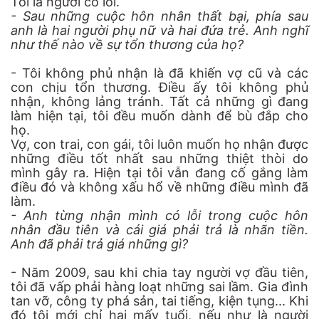
Tôi là người có lỗi.
- Sau những cuộc hôn nhân thất bại, phía sau
anh là hai người phụ nữ và hai đứa trẻ. Anh nghĩ
như thế nào về sự tổn thương của họ?
- Tôi không phủ nhận là đã khiến vợ cũ và các
con chịu tổn thương. Điều ấy tôi không phủ
nhận, không lảng tránh. Tất cả những gì đang
làm hiện tại, tôi đều muốn dành để bù đắp cho
họ.
Vợ, con trai, con gái, tôi luôn muốn họ nhận được
những điều tốt nhất sau những thiệt thòi do
mình gây ra. Hiện tại tôi vẫn đang cố gắng làm
điều đó và không xấu hổ về những điều mình đã
làm.
- Anh từng nhận mình có lỗi trong cuộc hôn
nhân đầu tiên và cái giá phải trả là nhãn tiền.
Anh đã phải trả giá những gì?
- Năm 2009, sau khi chia tay người vợ đầu tiên,
tôi đã vấp phải hàng loạt những sai lầm. Gia đình
tan vỡ, công ty phá sản, tai tiếng, kiện tụng... Khi
đó tôi mới chỉ hai mấy tuổi, nếu như là người