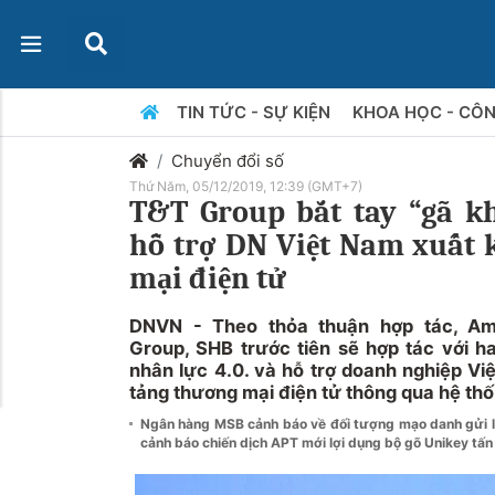
TIN TỨC - SỰ KIỆN
KHOA HỌC - CÔ
Chuyển đổi số
Thứ Năm, 05/12/2019, 12:39 (GMT+7)
T&T Group bắt tay “gã k
hỗ trợ DN Việt Nam xuất
mại điện tử
DNVN - Theo thỏa thuận hợp tác, Ama
Group, SHB trước tiên sẽ hợp tác với ha
nhân lực 4.0. và hỗ trợ doanh nghiệp Vi
tảng thương mại điện tử thông qua hệ th
Ngân hàng MSB cảnh báo về đối tượng mạo danh gửi l
cảnh báo chiến dịch APT mới lợi dụng bộ gõ Unikey tấ