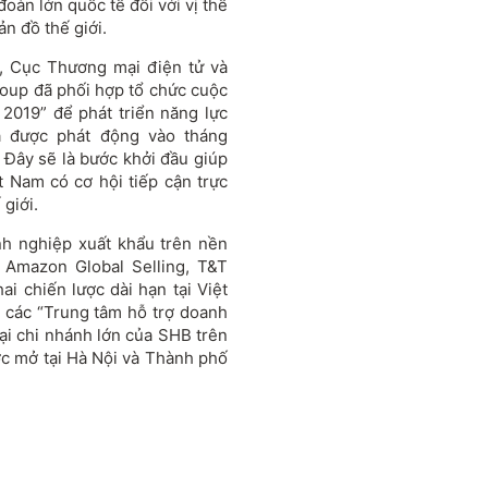
oàn lớn quốc tế đối với vị thế
n đồ thế giới.
0, Cục Thương mại điện tử và
oup đã phối hợp tổ chức cuộc
2019” để phát triển năng lực
ã được phát động vào tháng
 Đây sẽ là bước khởi đầu giúp
 Nam có cơ hội tiếp cận trực
 giới.
nh nghiệp xuất khẩu trên nền
Amazon Global Selling, T&T
i chiến lược dài hạn tại Việt
 các “Trung tâm hỗ trợ doanh
i chi nhánh lớn của SHB trên
ợc mở tại Hà Nội và Thành phố