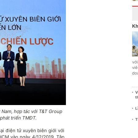
Kh
với
vi
do
V
t
L
t Nam, hợp tác với T&T Group
phát triển TMĐT.
T
i điện tử xuyên biên giới với
PHCM vào ngày 4/12/2019, Tập