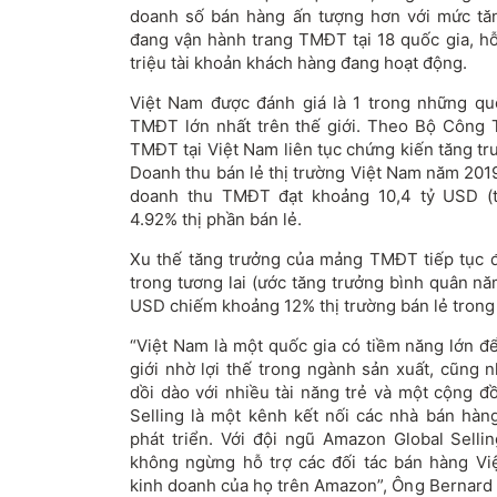
doanh số bán hàng ấn tượng hơn với mức tă
đang vận hành trang TMĐT tại 18 quốc gia, h
triệu tài khoản khách hàng đang hoạt động.
Việt Nam được đánh giá là 1 trong những qu
TMĐT lớn nhất trên thế giới. Theo Bộ Công 
TMĐT tại Việt Nam liên tục chứng kiến tăng trưở
Doanh thu bán lẻ thị trường Việt Nam năm 2019
doanh thu TMĐT đạt khoảng 10,4 tỷ USD (
4.92% thị phần bán lẻ.
Xu thế tăng trưởng của mảng TMĐT tiếp tục 
trong tương lai (ước tăng trưởng bình quân n
USD chiếm khoảng 12% thị trường bán lẻ tron
“Việt Nam là một quốc gia có tiềm năng lớn đ
giới nhờ lợi thế trong ngành sản xuất, cũng
dồi dào với nhiều tài năng trẻ và một cộng 
Selling là một kênh kết nối các nhà bán hàn
phát triển. Với đội ngũ Amazon Global Sellin
không ngừng hỗ trợ các đối tác bán hàng Vi
kinh doanh của họ trên Amazon”, Ông Bernard