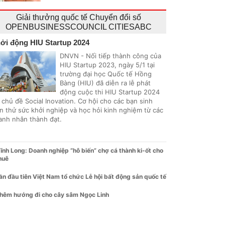
Giải thưởng quốc tế Chuyển đổi số
OPENBUSINESSCOUNCIL CITIESABC
ởi động HIU Startup 2024
DNVN - Nối tiếp thành công của
HIU Startup 2023, ngày 5/1 tại
trường đại học Quốc tế Hồng
Bàng (HIU) đã diễn ra lễ phát
động cuộc thi HIU Startup 2024
 chủ đề Social Inovation. Cơ hội cho các bạn sinh
ên thử sức khởi nghiệp và học hỏi kinh nghiệm từ các
anh nhân thành đạt.
ĩnh Long: Doanh nghiệp “hô biến” chợ cá thành ki-ốt cho
huê
ần đầu tiên Việt Nam tổ chức Lễ hội bất động sản quốc tế
hêm hướng đi cho cây sâm Ngọc Linh