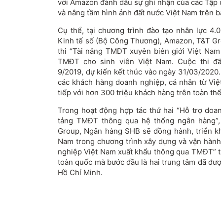
với Amazon đánh dấu sự ghi nhận của các Tập đ
và nâng tầm hình ảnh đất nước Việt Nam trên bả
Cụ thể, tại chương trình đào tạo nhân lực 4.
Kinh tế số (Bộ Công Thương), Amazon, T&T Gr
thi “Tài năng TMĐT xuyên biên giới Việt Nam 
TMĐT cho sinh viên Việt Nam. Cuộc thi đ
9/2019, dự kiến kết thúc vào ngày 31/03/2020.
các khách hàng doanh nghiệp, cá nhân từ Việt
tiếp với hơn 300 triệu khách hàng trên toàn thế
Trong hoạt động hợp tác thứ hai “Hỗ trợ doa
tảng TMĐT thông qua hệ thống ngân hàng”, 
Group, Ngân hàng SHB sẽ đồng hành, triển kha
Nam trong chương trình xây dựng và vận hành
nghiệp Việt Nam xuất khẩu thông qua TMĐT” tạ
toàn quốc mà bước đầu là hai trung tâm đã đư
Hồ Chí Minh.