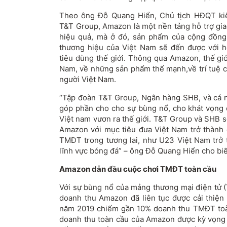
Theo ông Đỗ Quang Hiển, Chủ tịch HĐQT k
T&T Group, Amazon là một nền tảng hỗ trợ gia
hiệu quả, mà ở đó, sản phẩm của cộng đồng
thương hiệu của Việt Nam sẽ đến được với h
tiêu dùng thế giới. Thông qua Amazon, thế giớ
Nam, về những sản phẩm thế mạnh,về trí tuệ c
người Việt Nam.
“Tập đoàn T&T Group, Ngân hàng SHB, và cá 
góp phần cho cho sự bùng nổ, cho khát vọng
Việt nam vươn ra thế giới. T&T Group và SHB 
Amazon với mục tiêu đưa Việt Nam trở thành
TMĐT trong tương lai, như U23 Việt Nam trở
lĩnh vực bóng đá” – ông Đỗ Quang Hiển cho biế
Amazon dẫn đầu cuộc chơi TMĐT toàn cầu
Với sự bùng nổ của mảng thương mại điện tử
doanh thu Amazon đã liên tục được cải thiện
năm 2019 chiếm gần 10% doanh thu TMĐT toà
doanh thu toàn cầu của Amazon được kỳ vọng s