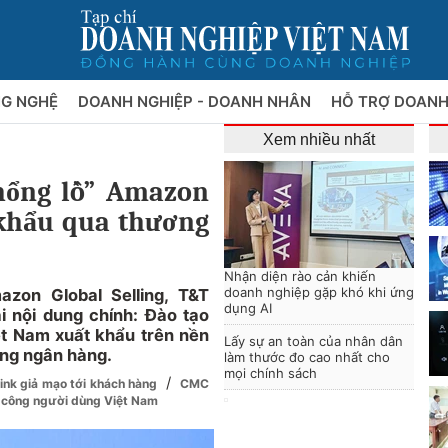
NG NGHỆ
DOANH NGHIỆP - DOANH NHÂN
HỖ TRỢ DOANH
Xem nhiều nhất
hổng lồ” Amazon
 khẩu qua thương
Nhận diện rào cản khiến
doanh nghiệp gặp khó khi ứng
zon Global Selling, T&T
dụng AI
i nội dung chính: Đào tạo
ệt Nam xuất khẩu trên nền
Lấy sự an toàn của nhân dân
ống ngân hàng.
làm thước đo cao nhất cho
mọi chính sách
/
ink giả mạo tới khách hàng
CMC
n công người dùng Việt Nam