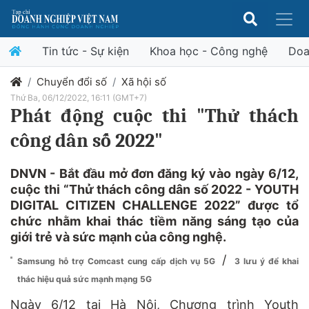
Tin tức - Sự kiện
Khoa học - Công nghệ
Doa
Chuyển đổi số
Xã hội số
Thứ Ba, 06/12/2022, 16:11 (GMT+7)
Phát động cuộc thi "Thử thách
công dân số 2022"
DNVN - Bắt đầu mở đơn đăng ký vào ngày 6/12,
cuộc thi “Thử thách công dân số 2022 - YOUTH
DIGITAL CITIZEN CHALLENGE 2022” được tổ
chức nhằm khai thác tiềm năng sáng tạo của
giới trẻ và sức mạnh của công nghệ.
/
Samsung hỗ trợ Comcast cung cấp dịch vụ 5G
3 lưu ý để khai
thác hiệu quả sức mạnh mạng 5G
Ngày 6/12 tại Hà Nội, Chương trình Youth