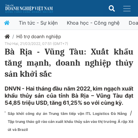
Tin tức - Sự kiện
Khoa học - Công nghệ
Doa
Hỗ trợ doanh nghiệp
Thứ Hai, 21/03/2022, 07:51 (GMT+7)
Bà Rịa - Vũng Tàu: Xuất khẩu
tăng mạnh, doanh nghiệp thủy
sản khởi sắc
DNVN - Hai tháng đầu năm 2022, kim ngạch xuất
khẩu thủy sản của tỉnh Bà Rịa – Vũng Tàu đạt
54,85 triệu USD, tăng 61,25% so với cùng kỳ.
/
Sắp khởi công dự án Trung tâm tiếp vận ITL Logistics Đà Nẵng
Tập trung tháo gỡ rào cản xuất khẩu thủy sản vào thị trường Ả rập Xê
út và Brazil