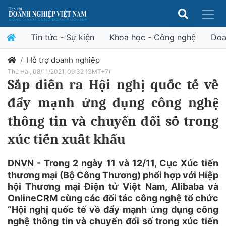
Tin tức - Sự kiện
Khoa học - Công nghệ
Doa
Hỗ trợ doanh nghiệp
Thứ Hai, 08/11/2021, 09:32 (GMT+7)
Sắp diễn ra Hội nghị quốc tế về
đẩy mạnh ứng dụng công nghệ
thông tin và chuyển đổi số trong
xúc tiến xuất khẩu
DNVN - Trong 2 ngày 11 và 12/11, Cục Xúc tiến
thương mại (Bộ Công Thương) phối hợp với Hiệp
hội Thương mại Điện tử Việt Nam, Alibaba và
OnlineCRM cùng các đối tác công nghệ tổ chức
“Hội nghị quốc tế về đẩy mạnh ứng dụng công
nghệ thông tin và chuyển đổi số trong xúc tiến