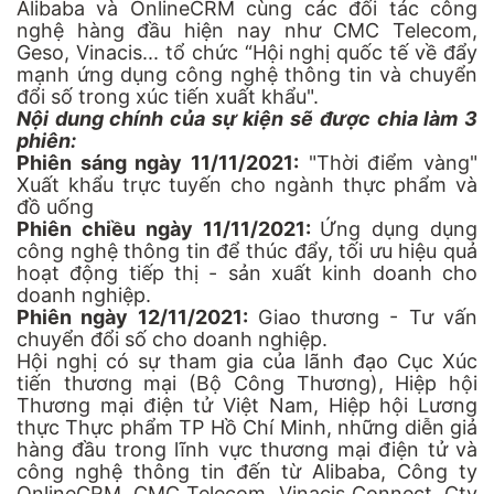
Alibaba và OnlineCRM cùng các đối tác công
nghệ hàng đầu hiện nay như CMC Telecom,
Geso, Vinacis... tổ chức “Hội nghị quốc tế về đẩy
mạnh ứng dụng công nghệ thông tin và chuyển
đổi số trong xúc tiến xuất khẩu".
Nội dung chính của sự kiện sẽ được chia làm 3
phiên:
Phiên sáng ngày 11/11/2021:
"Thời điểm vàng"
Xuất khẩu trực tuyến cho ngành thực phẩm và
đồ uống
Phiên chiều ngày 11/11/2021:
Ứng dụng dụng
công nghệ thông tin để thúc đẩy, tối ưu hiệu quả
hoạt động tiếp thị - sản xuất kinh doanh cho
doanh nghiệp.
Phiên ngày 12/11/2021:
Giao thương - Tư vấn
chuyển đổi số cho doanh nghiệp.
Hội nghị có sự tham gia của lãnh đạo Cục Xúc
tiến thương mại (Bộ Công Thương), Hiệp hội
Thương mại điện tử Việt Nam, Hiệp hội Lương
thực Thực phẩm TP Hồ Chí Minh, những diễn giả
hàng đầu trong lĩnh vực thương mại điện tử và
công nghệ thông tin đến từ Alibaba, Công ty
OnlineCRM, CMC Telecom, Vinacis Connect, Cty