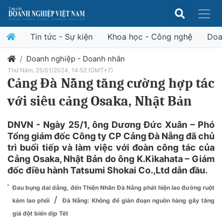
Tin tức - Sự kiện
Khoa học - Công nghệ
Doa
Doanh nghiệp - Doanh nhân
Thứ Năm, 25/01/2024, 14:52 (GMT+7)
Cảng Đà Nẵng tăng cường hợp tác
với siêu cảng Osaka, Nhật Bản
DNVN - Ngày 25/1, ông Dương Đức Xuân – Phó
Tổng giám đốc Công ty CP Cảng Đà Nẵng đã chủ
trì buổi tiếp và làm việc với đoàn công tác của
Cảng Osaka, Nhật Bản do ông K.Kikahata – Giám
đốc điều hành Tatsumi Shokai Co.,Ltd dẫn đầu.
Đau bụng dai dẳng, đến Thiện Nhân Đà Nẵng phát hiện lao đường ruột
/
kèm lao phổi
Đà Nẵng: Không để gián đoạn nguồn hàng gây tăng
giá đột biến dịp Tết