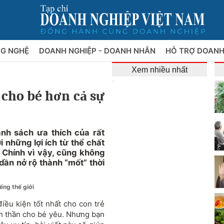
NG NGHỆ
DOANH NGHIỆP - DOANH NHÂN
HỖ TRỢ DOANH
Xem nhiều nhất
 cho bé hơn cả sự
nh sách ưa thích của rất
 những lợi ích từ thể chất
 Chính vì vậy, cũng không
dần nở rộ thành “mốt” thời
ếng thế giới
ều kiện tốt nhất cho con trẻ
inh thần cho bé yêu. Nhưng bạn