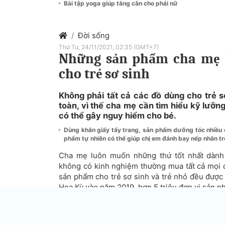
Bài tập yoga giúp tăng cân cho phái nữ
Đời sống
Thứ Tư, 24/11/2021, 02:35 (GMT+7)
Những sản phẩm cha mẹ 
cho trẻ sơ sinh
Không phải tất cả các đồ dùng cho trẻ s
toàn, vì thế cha mẹ cần tìm hiểu kỹ lưỡ
có thể gây nguy hiểm cho bé.
Dùng khăn giấy tẩy trang, sản phẩm dưỡng tóc nhiều
phẩm tự nhiên có thể giúp chị em đánh bay nếp nhăn tr
Cha mẹ luôn muốn những thứ tốt nhất dành 
không có kinh nghiệm thường mua tất cả mọi 
sản phẩm cho trẻ sơ sinh và trẻ nhỏ đều được
Hoa Kỳ vào năm 2019, hơn 5 triệu đơn vị sản ph
Các bậc cha mẹ cần thận trọng, vì ngay cả 
có thể gây thương tích cho bé và thậm chí 