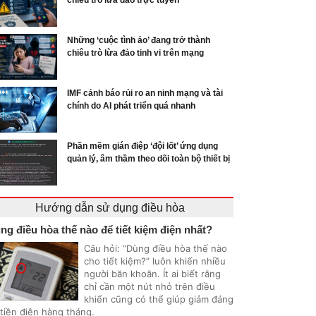
chiêu trò lừa đảo trực tuyến
Những ‘cuộc tình ảo’ đang trở thành
chiêu trò lừa đảo tinh vi trên mạng
IMF cảnh báo rủi ro an ninh mạng và tài
chính do AI phát triển quá nhanh
Phần mềm gián điệp ‘đội lốt’ ứng dụng
quản lý, âm thầm theo dõi toàn bộ thiết bị
Hướng dẫn sử dụng điều hòa
ng điều hòa thế nào để tiết kiệm điện nhất?
Câu hỏi: “Dùng điều hòa thế nào
cho tiết kiệm?” luôn khiến nhiều
người băn khoăn. Ít ai biết rằng
chỉ cần một nút nhỏ trên điều
khiển cũng có thể giúp giảm đáng
 tiền điện hàng tháng.