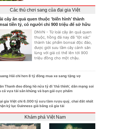
Các thú chơi sang của đại gia Việt
ài cây ăn quả quen thuộc ‘biến hình’ thành
nsai tiền tỷ, có người chi 900 triệu để sở hữu
DNVN - Từ loài cây ăn quả quen
thuộc, hồng đá nay đã “lột xác”
thành tác phẩm bonsai độc đáo,
được giới sưu tầm cây cảnh săn
lùng với giá có thể lên tới 900
triệu đồng cho một chậu.
uang Hải chi hơn 8 tỷ đồng mua xe sang tặng vợ
ăn Thanh đeo đồng hồ nửa tỷ đi ‘thả thính’, dân mạng soi
a cả vựa tài sản khủng và bạn gái cực phẩm
ại gia Việt chi 6.000 tỷ sưu tầm rượu quý, chai đắt nhất
hận kỷ lục Guinness giá bằng cả gia tài
Khám phá Việt Nam