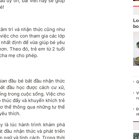
u uy tín, bài viết này sẽ giúp
é!
Lo
bo
 tâm trí và nhận thức cũng như
 việc cho con tham gia các lớp
 nhất định để vừa giúp bé yêu
hơn. Theo đó, trẻ em từ 2 tuổi
 cha mẹ cho phép.
 gian đầu bé bắt đầu nhận thức
Q
bắt đầu học được cách cư xử,
V
ống trong cuộc sống. Việc cho
r
p thúc đẩy và khuyến khích trẻ
ơ thể thông qua những tư thế
Đ
yêu thích.
n
ây là lúc hành trình khám phá
ắt đầu nhận thức và phát triển
ôn ngữ và tính cách. Trong thời