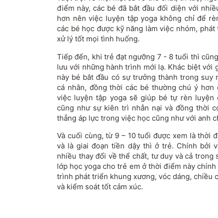
điểm này, các bé đã bắt đầu đối diện với nhi
hơn nên việc luyện tập yoga không chỉ để rè
các bé học được kỹ năng làm việc nhóm, phát t
xử lý tốt mọi tình huống.
Tiếp đến, khi trẻ đạt ngưỡng 7 - 8 tuổi thì cũn
lưu với những hành trình mới lạ. Khác biệt với g
này bé bắt đầu có sự trưởng thành trong suy 
cá nhân, đồng thời các bé thường chú ý hơn đ
việc luyện tập yoga sẽ giúp bé tự rèn luyện
cũng như sự kiên trì nhẫn nại và đồng thời c
thẳng áp lực trong việc học cũng như với anh c
Và cuối cùng, từ 9 – 10 tuổi được xem là thời
và là giai đoạn tiền dậy thì ở trẻ. Chính bởi 
nhiều thay đổi về thể chất, tư duy và cả trong 
lớp học yoga cho trẻ em ở thời điểm này chính
trình phát triển khung xương, vóc dáng, chiều 
và kiểm soát tốt cảm xúc.