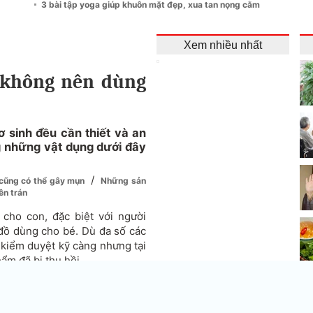
3 bài tập yoga giúp khuôn mặt đẹp, xua tan nọng cằm
Xem nhiều nhất
không nên dùng
ơ sinh đều cần thiết và an
ng những vật dụng dưới đây
/
 cũng có thể gây mụn
Những sản
ên trán
cho con, đặc biệt với người
đồ dùng cho bé. Dù đa số các
 kiểm duyệt kỹ càng nhưng tại
ẩm đã bị thu hồi.
những sản phẩm bình dân cũng
là tử vong. Hãy cùng xem xét
Lo