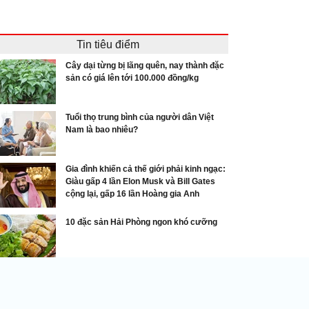
Tin tiêu điểm
Cây dại từng bị lãng quên, nay thành đặc
sản có giá lên tới 100.000 đồng/kg
Tuổi thọ trung bình của người dân Việt
Nam là bao nhiêu?
Gia đình khiến cả thế giới phải kinh ngạc:
Giàu gấp 4 lần Elon Musk và Bill Gates
cộng lại, gấp 16 lần Hoàng gia Anh
10 đặc sản Hải Phòng ngon khó cưỡng
Các thú chơi sang của đại gia Việt
ài cây ăn quả quen thuộc ‘biến hình’ thành