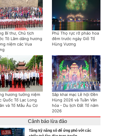
g Bí thư, Chủ tịch
Phú Thọ rực rỡ pháo hoa
ớc Tô Lâm dâng hương
đêm trước ngày Giỗ Tổ
ởng niệm các Vua
Hùng Vương
ng
ng hương tưởng niệm
Sắp khai mạc Lễ hội Đền
c Quốc Tổ Lạc Long
Hùng 2026 và Tuần Văn
ân và Tổ Mẫu Âu Cơ
hóa - Du lịch Đất Tổ năm
2026
Cảnh báo lừa đảo
Tăng kỹ năng số để ứng phó với các