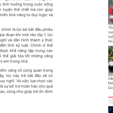
ều tình huống trong cuộc sống
n luyện thể chất mà còn giúp
riển khả năng tư duy logic và
Tổn
g chính là lúc bé bắt đầu phiêu
nư
iai đoạn khi mới vào lớp 1, lúc
tư
nghĩ và dần hình thành ý thức
Hù
ến tính kỷ luật. Chính vì thế
 được khả năng tập trung cao
ó thể giải tỏa tốt những căng
hị em trong nhà.
 điểm vàng vô cùng quan trọng
vậy, lúc này trẻ bắt đầu sẽ có
Dâ
suy nghĩ. Và việc lựa chọn các
Đứ
 là sự bổ trợ hoàn hảo cho quá
Qu
cao, cũng như giúp trẻ ổn định