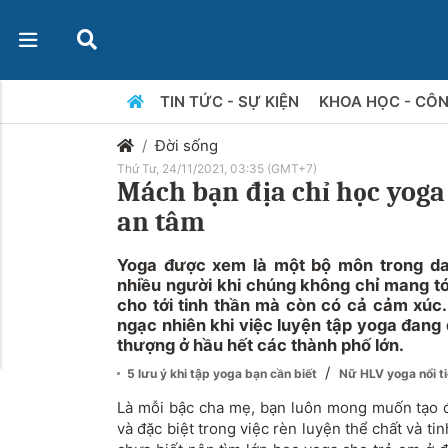
TIN TỨC - SỰ KIỆN
KHOA HỌC - CÔ
Đời sống
Thứ Tư, 24/11/2021, 03:35 (GMT+7)
Mách bạn địa chỉ học yoga
an tâm
Yoga được xem là một bộ môn trong da
nhiều người khi chúng không chỉ mang tới
cho tới tinh thần mà còn có cả cảm xúc.
ngạc nhiên khi việc luyện tập yoga đang 
thượng ở hầu hết các thành phố lớn.
/
5 lưu ý khi tập yoga bạn cần biết
Nữ HLV yoga nổi ti
Là mỗi bậc cha mẹ, bạn luôn mong muốn tạo đi
và đặc biệt trong việc rèn luyện thể chất và t