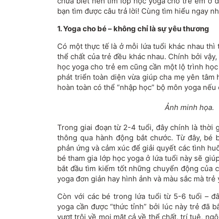
chưa biết nên tìm lớp học yoga cho trẻ em ở đâ
bạn tìm được câu trả lời! Cùng tìm hiểu ngay nh
1. Yoga cho bé – không chỉ là sự yêu thương
Có một thực tế là ở mỗi lứa tuổi khác nhau thì
thể chất của trẻ đều khác nhau. Chính bởi vậy,
học yoga cho trẻ em cũng cần một lộ trình học
phát triển toàn diện vừa giúp cha mẹ yên tâm 
hoàn toàn có thể “nhập học” bộ môn yoga nếu
Ảnh minh họa.
Trong giai đoạn từ 2-4 tuổi, đây chính là thời
thông qua hành động bắt chước. Từ đây, bé 
phản ứng và cảm xúc để giải quyết các tình hu
bé tham gia lớp học yoga ở lứa tuổi này sẽ giú
bắt đầu tìm kiếm tốt những chuyển động của c
yoga đơn giản hay hình ảnh và màu sắc mà trẻ 
Còn với các bé trong lứa tuổi từ 5-6 tuổi – đ
yoga cần được “thức tỉnh” bởi lúc này trẻ đã b
vượt trội về mọi mặt cả về thể chất, trí tuệ, ng