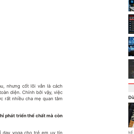
u, nhưng cốt lõi vẫn là cách
toàn diện. Chính bởi vậy, việc
Dù
ược rất nhiều cha mẹ quan tâm
ỉ phát triển thể chất mà còn
ỉ dạy yoga cho trẻ em uy tín
kể