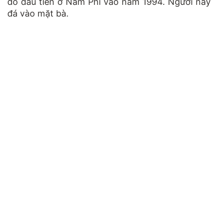
do đầu tiên ở Nam Phi vào năm 1994. Người này
đá vào mặt bà.