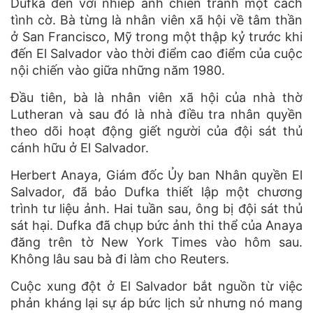
Dufka đến với nhiếp ảnh chiến tranh một cách
tình cờ. Bà từng là nhân viên xã hội về tâm thần
ở San Francisco, Mỹ trong một thập kỷ trước khi
đến El Salvador vào thời điểm cao điểm của cuộc
nội chiến vào giữa những năm 1980.
Đầu tiên, bà là nhân viên xã hội của nhà thờ
Lutheran và sau đó là nhà điều tra nhân quyền
theo dõi hoạt động giết người của đội sát thủ
cánh hữu ở El Salvador.
Herbert Anaya, Giám đốc Ủy ban Nhân quyền El
Salvador, đã bảo Dufka thiết lập một chương
trình tư liệu ảnh. Hai tuần sau, ông bị đội sát thủ
sát hại. Dufka đã chụp bức ảnh thi thể của Anaya
đăng trên tờ New York Times vào hôm sau.
Không lâu sau bà đi làm cho Reuters.
Cuộc xung đột ở El Salvador bắt nguồn từ việc
phản kháng lại sự áp bức lịch sử nhưng nó mang