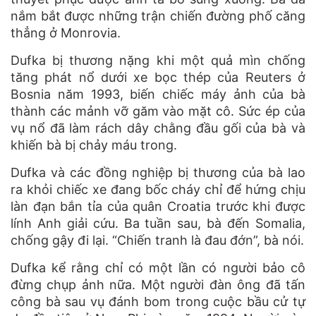
nắm bắt được những trận chiến đường phố căng
thẳng ở Monrovia.
Dufka bị thương nặng khi một quả mìn chống
tăng phát nổ dưới xe bọc thép của Reuters ở
Bosnia năm 1993, biến chiếc máy ảnh của bà
thành các mảnh vỡ găm vào mặt cô. Sức ép của
vụ nổ đã làm rách dây chằng đầu gối của bà và
khiến bà bị chảy máu trong.
Dufka và các đồng nghiệp bị thương của bà lao
ra khỏi chiếc xe đang bốc cháy chỉ để hứng chịu
làn đạn bắn tỉa của quân Croatia trước khi được
lính Anh giải cứu. Ba tuần sau, bà đến Somalia,
chống gậy đi lại. “Chiến tranh là đau đớn”, bà nói.
Dufka kể rằng chỉ có một lần có người bảo cô
đừng chụp ảnh nữa. Một người đàn ông đã tấn
công bà sau vụ đánh bom trong cuộc bầu cử tự