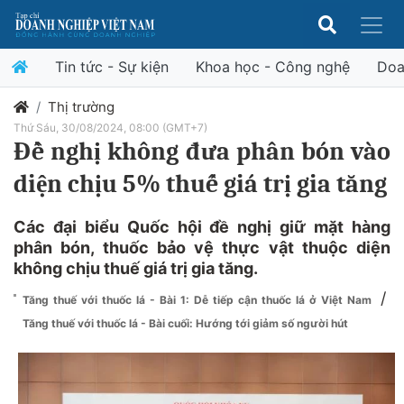
Tin tức - Sự kiện
Khoa học - Công nghệ
Doa
Thị trường
Thứ Sáu, 30/08/2024, 08:00 (GMT+7)
Đề nghị không đưa phân bón vào
diện chịu 5% thuế giá trị gia tăng
Các đại biểu Quốc hội đề nghị giữ mặt hàng
phân bón, thuốc bảo vệ thực vật thuộc diện
không chịu thuế giá trị gia tăng.
/
Tăng thuế với thuốc lá - Bài 1: Dễ tiếp cận thuốc lá ở Việt Nam
Tăng thuế với thuốc lá - Bài cuối: Hướng tới giảm số người hút