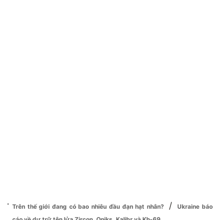
/
Trên thế giới đang có bao nhiêu đầu đạn hạt nhân?
Ukraine báo
cáo về dự trữ tên lửa Zircon, Oniks, Kalibr và Kh-69