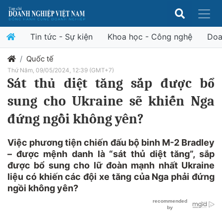
Tin tức - Sự kiện
Khoa học - Công nghệ
Doa
Quốc tế
Thứ Năm, 09/05/2024, 12:39 (GMT+7)
Sát thủ diệt tăng sắp được bổ
sung cho Ukraine sẽ khiến Nga
đứng ngồi không yên?
Việc phương tiện chiến đấu bộ binh M-2 Bradley
– được mệnh danh là “sát thủ diệt tăng”, sắp
được bổ sung cho lữ đoàn mạnh nhất Ukraine
liệu có khiến các đội xe tăng của Nga phải đứng
ngồi không yên?