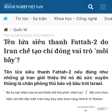
Tin tức - Sự kiện
Khoa học - Công nghệ
Doa
Quốc tế
Thứ Tư, 06/12/2023, 22:32 (GMT+7)
Tên lửa siêu thanh Fattah-2 do
Iran chế tạo chỉ đóng vai trò 'mồi
bẫy'?
Tên lửa siêu thanh Fattah-2 nếu đúng như
những gì Iran giới thiệu thì nó đủ sức xuyên
thủng lá chắn phòng thủ bảo vệ bầu trời Israel.
/
Bộ ba hạt nhân của Israel khiến đối thủ phải ‘chùn tay’
Mỹ vừa thực
hiện cải tiến đặc biệt trên máy bay ném bom tàng hình B-21 Raider