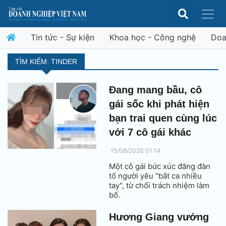
Tin tức - Sự kiện
Khoa học - Công nghệ
Doa
TÌM KIẾM: TINDER
Đang mang bầu, cô
gái sốc khi phát hiện
bạn trai quen cùng lúc
với 7 cô gái khác
15/08/2020 01:14
Một cô gái bức xúc đăng đàn
tố người yêu "bắt ca nhiều
tay", từ chối trách nhiệm làm
bố.
Hương Giang vướng