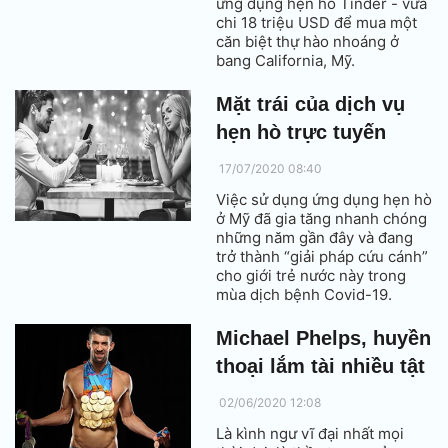
ứng dụng hẹn hò Tinder - vừa
chi 18 triệu USD để mua một
căn biệt thự hào nhoáng ở
bang California, Mỹ.
Mặt trái của dịch vụ
hẹn hò trực tuyến
17/07/2020 08:40
Việc sử dụng ứng dụng hẹn hò
ở Mỹ đã gia tăng nhanh chóng
những năm gần đây và đang
trở thành “giải pháp cứu cánh”
cho giới trẻ nước này trong
mùa dịch bệnh Covid-19.
Michael Phelps, huyền
thoại lắm tài nhiều tật
02/06/2020 12:08
Là kình ngư vĩ đại nhất mọi