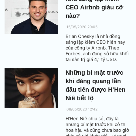
doanh thu.
CEO Airbnb giàu cỡ
nào?
15/05/2020 20:05
Brian Chesky là nhà đồng
sáng lập kiêm CEO hiện nay
của công ty Airbnb. Theo
Forbes, anh đang sở hữu khối
tài sản trị giá 4,1 tỷ USD.
Những bí mật trước
khi đăng quang lần
đầu tiên được H’Hen
Niê tiết lộ
08/05/2020 12:42
H’Hen Niê chia sẻ, đây là
những bí mật trước khi cô thi
hoa hậu và cũng chưa bao giờ
chia sẻ với khán giả… vì ngại.