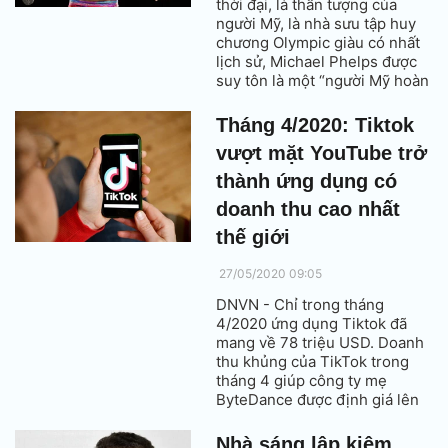
thời đại, là thần tượng của
người Mỹ, là nhà sưu tập huy
chương Olympic giàu có nhất
lịch sử, Michael Phelps được
suy tôn là một “người Mỹ hoàn
hảo”. Nhưng đằng sau vỏ bọc
hoàn hảo đó lại là một Michael
Tháng 4/2020: Tiktok
Phelps vô số scandal bệnh
vượt mặt YouTube trở
hoạn.
thành ứng dụng có
doanh thu cao nhất
thế giới
27/05/2020 09:05
DNVN - Chỉ trong tháng
4/2020 ứng dụng Tiktok đã
mang về 78 triệu USD. Doanh
thu khủng của TikTok trong
tháng 4 giúp công ty mẹ
ByteDance được định giá lên
100 tỷ USD, trong khi đó
YouTube thu về 76 triệu USD
Nhà sáng lập kiêm