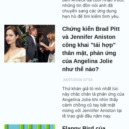
những tin đồn nói anh đã
chuyển sang các ứng dụng
hẹn hò để tìm kiếm tình yêu.
Chứng kiến Brad Pitt
và Jennifer Aniston
công khai "tái hợp"
thân mật, phản ứng
của Angelina Jolie
như thế nào?
24/01/2020 07:53
Thứ khán giả tò mò nhất lúc
này chắc chắn là phản ứng của
Angelina Jolie khi nhìn thấy
cảnh chồng cũ tay bắt mặt
mừng với Jennifer Aniston tại
lễ trao giải đầu năm nay.
Flappy Bird của