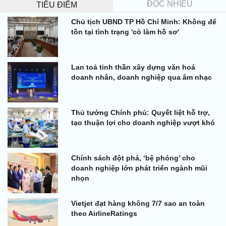
ĐỌC NHIỀU
TIÊU ĐIỂM
Chủ tịch UBND TP Hồ Chí Minh: Không để
tồn tại tình trạng 'cò làm hồ sơ'
Lan toả tinh thần xây dựng văn hoá
doanh nhân, doanh nghiệp qua âm nhạc
Thủ tướng Chính phủ: Quyết liệt hỗ trợ,
tạo thuận lợi cho doanh nghiệp vượt khó
Chính sách đột phá, ‘bệ phóng’ cho
doanh nghiệp lớn phát triển ngành mũi
nhọn
Vietjet đạt hàng không 7/7 sao an toàn
theo AirlineRatings