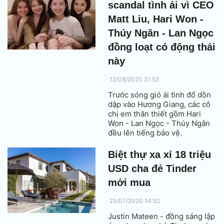
scandal tình ái vì CEO
Matt Liu, Hari Won -
Thúy Ngân - Lan Ngọc
đồng loạt có động thái
này
12/08/2020 21:52
Trước sóng gió ái tình đổ dồn
dập vào Hương Giang, các cô
chị em thân thiết gồm Hari
Won - Lan Ngọc - Thúy Ngân
đều lên tiếng bảo vệ.
Biệt thự xa xỉ 18 triệu
USD cha đẻ Tinder
mới mua
25/07/2020 14:52
Justin Mateen - đồng sáng lập