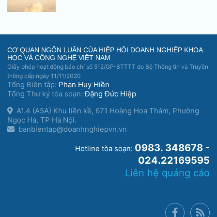
CƠ QUAN NGÔN LUẬN CỦA HIỆP HỘI DOANH NGHIỆP KHOA
HỌC VÀ CÔNG NGHỆ VIỆT NAM
Giấy phép hoạt động báo chí số 512/GP-BTTTT do Bộ Thông tin và Truyền
thông cấp ngày 11/11/2020
Tổng Biên tập:
Phan Huy Hiền
Tổng Thư ký tòa soạn:
Đặng Đức Hiệp
A1.4 (A5A) Khu liền kề, 671 Hoàng Hoa Thám, Phường
Ngọc Hà, TP Hà Nội.
banbientap@doanhnghiepvn.vn
0983. 348678 -
Hotline tòa soạn:
024.22169595
Liên hệ quảng cáo