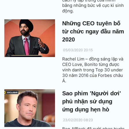
bằng những bức vẽ cực kì sinh
động.
Những CEO tuyên bố
từ chức ngay đầu năm
2020
05/03/2020 20:15
Rachel Lim – đồng sáng lập và
CEO Love, Bonito từng được
vinh danh trong Top 30 under
30 năm 2016 của Forbes châu
Á.
Sao phim 'Người dơi'
phủ nhận sử dụng
ứng dụng hẹn hò
23/02/2020 08:23
Ben Affleck đã cười nhạo trước