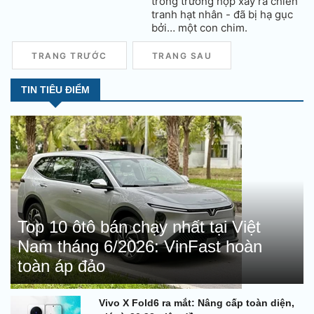
trong trường hợp xảy ra chiến
tranh hạt nhân - đã bị hạ gục
bởi… một con chim.
TRANG TRƯỚC
TRANG SAU
TIN TIÊU ĐIỂM
Top 10 ôtô bán chạy nhất tại Việt
Nam tháng 6/2026: VinFast hoàn
toàn áp đảo
Vivo X Fold6 ra mắt: Nâng cấp toàn diện,