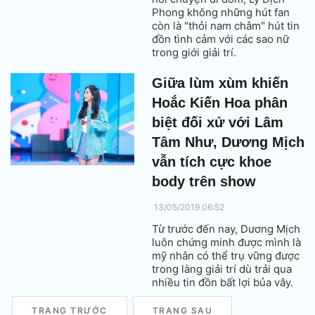
Phong không những hút fan
còn là "thỏi nam châm" hút tin
đồn tình cảm với các sao nữ
trong giới giải trí.
Giữa lùm xùm khiến
Hoắc Kiến Hoa phân
biệt đối xử với Lâm
Tâm Như, Dương Mịch
vẫn tích cực khoe
body trên show
13/05/2019 06:52
Từ trước đến nay, Dương Mịch
luôn chứng minh được mình là
mỹ nhân có thể trụ vững được
trong làng giải trí dù trải qua
nhiều tin đồn bất lợi bủa vây.
TRANG TRƯỚC
TRANG SAU