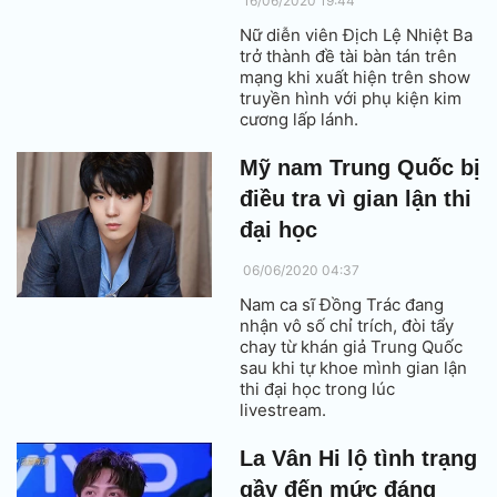
16/06/2020 19:44
Nữ diễn viên Địch Lệ Nhiệt Ba
trở thành đề tài bàn tán trên
mạng khi xuất hiện trên show
truyền hình với phụ kiện kim
cương lấp lánh.
Mỹ nam Trung Quốc bị
điều tra vì gian lận thi
đại học
06/06/2020 04:37
Nam ca sĩ Đồng Trác đang
nhận vô số chỉ trích, đòi tẩy
chay từ khán giả Trung Quốc
sau khi tự khoe mình gian lận
thi đại học trong lúc
livestream.
La Vân Hi lộ tình trạng
gầy đến mức đáng