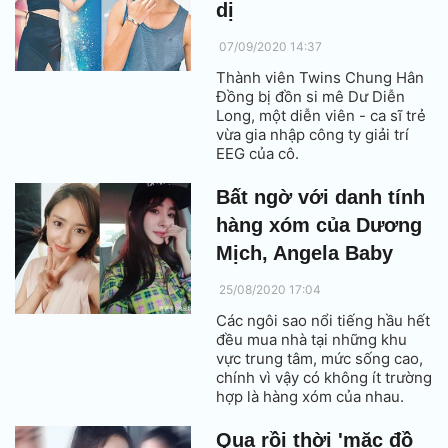
dị
07/09/2020 14:37
Thành viên Twins Chung Hân
Đồng bị đồn si mê Dư Diễn
Long, một diễn viên - ca sĩ trẻ
vừa gia nhập công ty giải trí
EEG của cô.
Bất ngờ với danh tính
hàng xóm của Dương
Mịch, Angela Baby
25/08/2020 17:04
Các ngôi sao nổi tiếng hầu hết
đều mua nhà tại những khu
vực trung tâm, mức sống cao,
chính vì vậy có không ít trường
hợp là hàng xóm của nhau.
Qua rồi thời 'mặc đồ