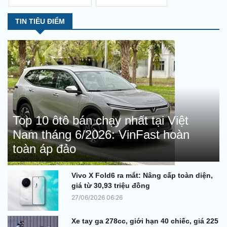
TIN TIÊU ĐIỂM
Top 10 ôtô bán chạy nhất tại Việt
Nam tháng 6/2026: VinFast hoàn
toàn áp đảo
Vivo X Fold6 ra mắt: Nâng cấp toàn diện,
giá từ 30,93 triệu đồng
27/06/2026 06:26
Xe tay ga 278cc, giới hạn 40 chiếc, giá 225