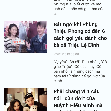
Nhưng ít ai biết được về mối
tình đầu khắc cốt ghi tâm của
cô.
Bất ngờ khi Phùng
Thiệu Phong có đến 6
cách gọi yêu dành cho
bà xã Triệu Lệ Dĩnh
05/11/2019 08:08
'Vợ yêu', 'Bà xã', 'Phu nhân', 'Cô
giáo Triệu', 'Cô dâu' hay 'Cô
bạn nhỏ' là những cách mà
nam tài tử dùng để gọi vợ của
mình.
Phải chăng vì 1 câu
nói "cùn đời" của
Huỳnh Hiểu Minh mà