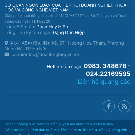
CƠ QUAN NGÔN LUẬN CỦA HIỆP HỘI DOANH NGHIỆP KHOA
HỌC VÀ CÔNG NGHỆ VIỆT NAM
Giấy phép hoạt động báo chí số 512/GP-BTTTT do Bộ Thông tin và Truyền
thông cấp ngày 11/11/2020
Tổng Biên tập:
Phan Huy Hiền
Tổng Thư ký tòa soạn:
Đặng Đức Hiệp
A1.4 (A5A) Khu liền kề, 671 Hoàng Hoa Thám, Phường
Ngọc Hà, TP Hà Nội.
banbientap@doanhnghiepvn.vn
0983. 348678 -
Hotline tòa soạn:
024.22169595
Liên hệ quảng cáo
Doanh nghiệp Việt Nam giữ bản quyền nội dung trên website này.
Cấm sao chép, trích dẫn dưới mọi hình thức trừ khi có sự đồng ý bằng văn