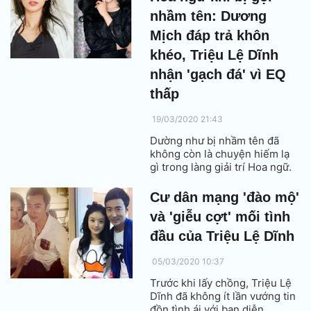
nhầm tên: Dương
Mịch đáp trả khôn
khéo, Triệu Lệ Dĩnh
nhận 'gạch đá' vì EQ
thấp
19/03/2020 21:43
Dường như bị nhầm tên đã
không còn là chuyện hiếm lạ
gì trong làng giải trí Hoa ngữ.
Cư dân mạng 'đào mộ'
và 'giễu cợt' mối tình
đầu của Triệu Lệ Dĩnh
05/03/2020 10:37
Trước khi lấy chồng, Triệu Lệ
Dĩnh đã không ít lần vướng tin
đồn tình ái với bạn diễn.