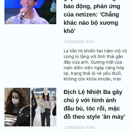
báo động, phản ứng
của netizen: 'Chẳng
khác nào bộ xương
khô'
01/06/2020 15:31
La Vân Hi khiến fan hâm mộ vô
cùng lo lắng với tình thái gần
đây của anh. Gương mặt của
nam diễn viên ngày càng hóp
lại, trạng thái lộ vẻ yếu đuối,
không còn khỏe khoắn, tràn
đầy sức sống như xưa.
Địch Lệ Nhiệt Ba gây
chú ý với hình ảnh
đầu bù, tóc rối, mặc
đồ theo style 'ăn mày'
27/05/2020 10:00