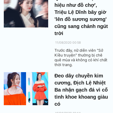
hiệu như đồ chợ',
Triệu Lệ Dĩnh bây giờ
'lên đồ sương sương'
cũng sang chảnh ngút
trời
11/08/2020 00:58
Trước đây, nữ diễn viên "Sở
Kiều truyện" thường bị chê
quê mùa và không có khí chất
thời trang.
Đeo dây chuyền kim
cương, Địch Lệ Nhiệt
Ba nhận gạch đá vì cố
tình khoe khoang giàu
có