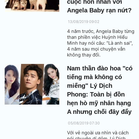
cuộc hôn nhân với
Angela Baby rạn nứt?
13/08/2019 09:02
4 năm trước, Angela Baby từng
than phiền việc Huỳnh Hiểu
Minh hay nói câu: "Là anh sai",
4 năm sau mọi chuyện vẫn
không thay đổi.
Nam thần đào hoa "có
tiếng mà không có
miếng" Lý Dịch
Phong: Toàn bị đồn
hẹn hò mỹ nhân hạng
A nhưng chối đây đẩy
05/08/2019 07:30
Với vẻ ngoài ưa nhìn và cách
nói chuyện dí dỏm, Lý Dịch