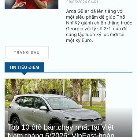
19/06/2024 04:01
Arda Güler đã lên tiếng với
một siêu phẩm để giúp Thổ
Nhĩ Kỳ giành chiến thắng trước
Georgia với tỷ số 2-1, qua đó
cũng lập luôn kỷ lục mới tại
một kỳ Euro.
TRANG SAU
TIN TIÊU ĐIỂM
Top 10 ôtô bán chạy nhất tại Việt
Nam tháng 6/2026: VinFast hoàn