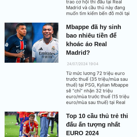
trao cơ hội thi đấu tại Real
Madrid và cầu thủ này đang
muốn tìm kiếm bến đỗ mới tại
Ngoại hạng Anh.
Mbappe đã hy sinh
bao nhiêu tiền để
khoác áo Real
Madrid?
24/07/2024 19:04
Từ mức lương 72 triệu euro
trước thuế (35 triệu/mùa sau
thuế) tại PSG, Kylian Mbappe
sẽ “chỉ” nhận 32 triệu
euro/mùa trước thuế (15 triệu
euro/mùa sau thuế) tại Real
Madrid. Tuy nhiên, con số này
vẫn cao hơn 5 triệu euro so
Top 10 cầu thủ trẻ thi
với thu nhập của David Alaba,
đấu ấn tượng nhất
Vinicius Junior và Jude
Bellingham, bộ ba nhận lương
EURO 2024