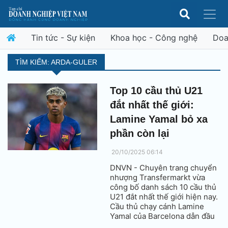
Tin tức - Sự kiện
Khoa học - Công nghệ
Doa
TÌM KIẾM: ARDA-GULER
Top 10 cầu thủ U21
đắt nhất thế giới:
Lamine Yamal bỏ xa
phần còn lại
20/10/2025 06:14
DNVN - Chuyên trang chuyển
nhượng Transfermarkt vừa
công bố danh sách 10 cầu thủ
U21 đắt nhất thế giới hiện nay.
Cầu thủ chạy cánh Lamine
Yamal của Barcelona dẫn đầu
với giá 200 triệu euro.