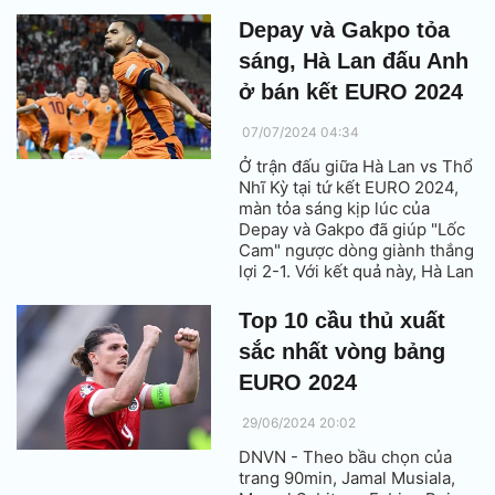
Depay và Gakpo tỏa
sáng, Hà Lan đấu Anh
ở bán kết EURO 2024
07/07/2024 04:34
Ở trận đấu giữa Hà Lan vs Thổ
Nhĩ Kỳ tại tứ kết EURO 2024,
màn tỏa sáng kịp lúc của
Depay và Gakpo đã giúp "Lốc
Cam" ngược dòng giành thắng
lợi 2-1. Với kết quả này, Hà Lan
sẽ chạm trán Anh ở vòng bán
kết.
Top 10 cầu thủ xuất
sắc nhất vòng bảng
EURO 2024
29/06/2024 20:02
DNVN - Theo bầu chọn của
trang 90min, Jamal Musiala,