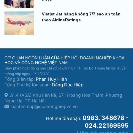
Vietjet đạt hàng không 7/7 sao an toàn
theo AirlineRatings
CƠ QUAN NGÔN LUẬN CỦA HIỆP HỘI DOANH NGHIỆP KHOA
HỌC VÀ CÔNG NGHỆ VIỆT NAM
Giấy phép hoạt động báo chí số 512/GP-BTTTT do Bộ Thông tin và Truyền
thông cấp ngày 11/11/2020
Tổng Biên tập:
Phan Huy Hiền
Tổng Thư ký tòa soạn:
Đặng Đức Hiệp
A1.4 (A5A) Khu liền kề, 671 Hoàng Hoa Thám, Phường
Ngọc Hà, TP Hà Nội.
banbientap@doanhnghiepvn.vn
0983. 348678 -
Hotline tòa soạn:
024.22169595