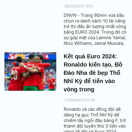
28/06/2024 18:21
DNVN - Trang 90min vừa bầu
chọn ra danh sách 10 tài năng
trẻ thi đấu ấn tượng nhất vòng
bảng EURO 2024. Trong đó có
sự góp mặt của Lamine Yamal,
Nico Williams, Jamal Musiala,
Arda Guler, Pedri, Florian
Wirtz…
Kết quả Euro 2024:
Ronaldo kiến tạo, Bồ
Đào Nha đè bẹp Thổ
Nhĩ Kỳ để tiến vào
vòng trong
23/06/2024 01:45
Ronaldo và các đồng đội dễ
dàng hạ gục Thổ Nhĩ Kỳ để
chiếm lấy ngôi đầu bảng F, trở
thành đội tuyển thứ 3 tiến vào
vòng 16 đội tại Euro 2024.