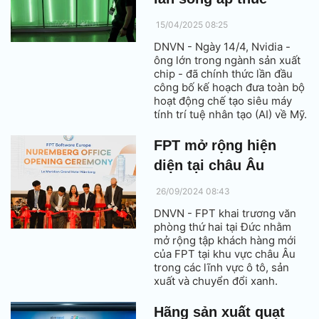
15/04/2025 08:25
DNVN - Ngày 14/4, Nvidia -
ông lớn trong ngành sản xuất
chip - đã chính thức lần đầu
công bố kế hoạch đưa toàn bộ
hoạt động chế tạo siêu máy
tính trí tuệ nhân tạo (AI) về Mỹ.
FPT mở rộng hiện
diện tại châu Âu
26/09/2024 08:43
DNVN - FPT khai trương văn
phòng thứ hai tại Đức nhằm
mở rộng tập khách hàng mới
của FPT tại khu vực châu Âu
trong các lĩnh vực ô tô, sản
xuất và chuyển đổi xanh.
Hãng sản xuất quạt