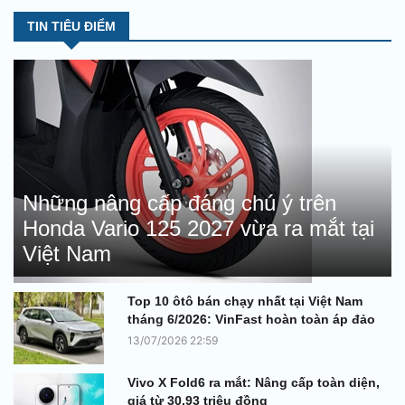
thành phố thông minh trên thế
TIN TIÊU ĐIỂM
giới.
Những nâng cấp đáng chú ý trên
Honda Vario 125 2027 vừa ra mắt tại
Việt Nam
Top 10 ôtô bán chạy nhất tại Việt Nam
tháng 6/2026: VinFast hoàn toàn áp đảo
13/07/2026 22:59
Vivo X Fold6 ra mắt: Nâng cấp toàn diện,
giá từ 30,93 triệu đồng