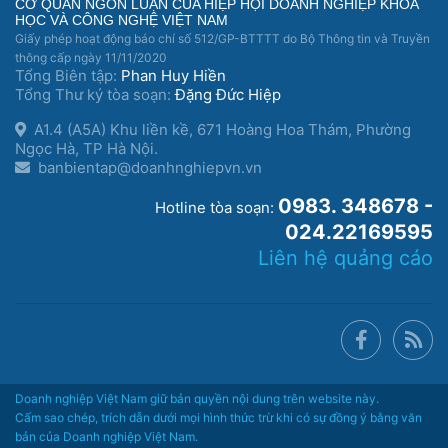
CƠ QUAN NGÔN LUẬN CỦA HIỆP HỘI DOANH NGHIỆP KHOA
HỌC VÀ CÔNG NGHỆ VIỆT NAM
Giấy phép hoạt động báo chí số 512/GP-BTTTT do Bộ Thông tin và Truyền
thông cấp ngày 11/11/2020
Tổng Biên tập:
Phan Huy Hiền
Tổng Thư ký tòa soạn:
Đặng Đức Hiệp
A1.4 (A5A) Khu liền kề, 671 Hoàng Hoa Thám, Phường
Ngọc Hà, TP Hà Nội.
banbientap@doanhnghiepvn.vn
0983. 348678 -
Hotline tòa soạn:
024.22169595
Liên hệ quảng cáo
Doanh nghiệp Việt Nam giữ bản quyền nội dung trên website này.
Cấm sao chép, trích dẫn dưới mọi hình thức trừ khi có sự đồng ý bằng văn
bản của Doanh nghiệp Việt Nam.