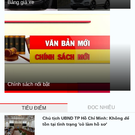
Bảng giá xe
Chính sách nổi bật
ĐỌC NHIỀU
TIÊU ĐIỂM
Chủ tịch UBND TP Hồ Chí Minh: Không để
tồn tại tình trạng 'cò làm hồ sơ'