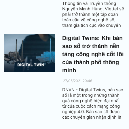
Thông tin và Truyền thông
Nguyễn Mạnh Hùng, Viettel sẽ
phải trở thành một tập đoàn
toàn cầu về công nghệ số,
tham gia tích cực vào chuyển
đổi số và chuyển đổi xanh.
Viettel hãy tạo ra những công
Digital Twins: Khi bản
nghệ, nền tảng để người khác
sao số trở thành nền
dựa trên đó mà sáng tạo ra sản
phẩm và dịch vụ cho xã hội.
tảng công nghệ cốt lõi
của thành phố thông
minh
27/05/2021 20:46
DNVN - Digital Twins, bản sao
số là một trong những thành
quả công nghệ hiện đại nhất
từ của cuộc cách mạng công
nghiệp 4.0. Bản sao số được
các chuyên gian nhận định là
công nghệ đóng vai trò nòng
cốt trong việc vận hành các