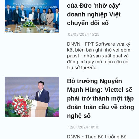
của Đức 'nhờ cậy'
doanh nghiệp Việt
chuyển đổi số
02/08/2024 15:25
DNVN - FPT Software vừa ký
kết biên bản ghi nhớ với ebm-
papst - nhà sản xuất quạt và
động cơ quy mô toàn cầu có
trụ sở tại Đức.
Bộ trưởng Nguyễn
Mạnh Hùng: Viettel sẽ
phải trở thành một tập
đoàn toàn cầu về công
nghệ số
12/01/2024 18:10
DNVN - Theo Bộ trưởng Bộ