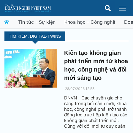
Tin tức - Sự kiện
Khoa học - Công nghệ
Doa
TÌM KIẾM: DIGITAL-TWINS
Kiến tạo không gian
phát triển mới từ khoa
học, công nghệ và đổi
mới sáng tạo
28/07/2026 12:58
DNVN - Các chuyên gia cho
rằng trong bối cảnh mới, khoa
học, công nghệ phải trở thành
động lực trực tiếp kiến tạo các
không gian phát triển mới.
Cùng với đổi mới tư duy quản
trị theo hướng liên ngành, liên