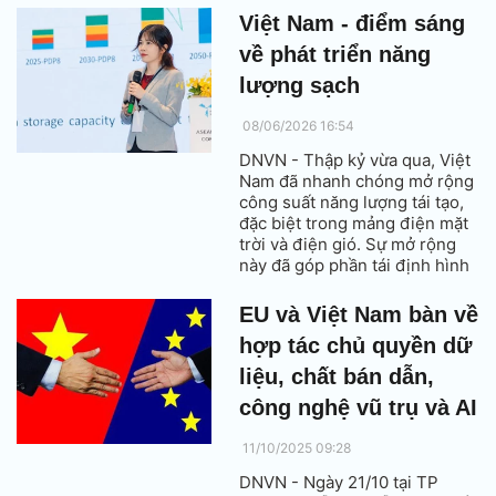
vùng, khoa học và công nghệ
Việt Nam - điểm sáng
sẽ là nền tảng để Việt Nam
về phát triển năng
khai thác hiệu quả các nguồn
lực và nâng cao năng lực cạnh
lượng sạch
tranh quốc gia.
08/06/2026 16:54
DNVN - Thập kỷ vừa qua, Việt
Nam đã nhanh chóng mở rộng
công suất năng lượng tái tạo,
đặc biệt trong mảng điện mặt
trời và điện gió. Sự mở rộng
này đã góp phần tái định hình
cơ cấu năng lượng của đất
nước và đưa Việt Nam trở
EU và Việt Nam bàn về
thành một điểm sáng về phát
hợp tác chủ quyền dữ
triển năng lượng sạch trong
khu vực.
liệu, chất bán dẫn,
công nghệ vũ trụ và AI
11/10/2025 09:28
DNVN - Ngày 21/10 tại TP