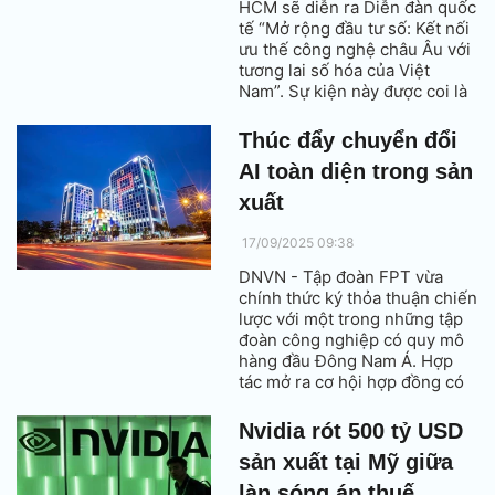
HCM sẽ diễn ra Diễn đàn quốc
tế “Mở rộng đầu tư số: Kết nối
ưu thế công nghệ châu Âu với
tương lai số hóa của Việt
Nam”. Sự kiện này được coi là
một trong những diễn đàn
quan trọng nhất năm 2025 về
Thúc đẩy chuyển đổi
hợp tác số giữa EU và Việt
AI toàn diện trong sản
Nam.
xuất
17/09/2025 09:38
DNVN - Tập đoàn FPT vừa
chính thức ký thỏa thuận chiến
lược với một trong những tập
đoàn công nghiệp có quy mô
hàng đầu Đông Nam Á. Hợp
tác mở ra cơ hội hợp đồng có
giá trị 30 triệu USD, để thúc
đẩy chuyển đổi toàn diện về AI
Nvidia rót 500 tỷ USD
(trí tuệ nhân tạo) trong hoạt
sản xuất tại Mỹ giữa
động sản xuất cho khách
hàng.
làn sóng áp thuế