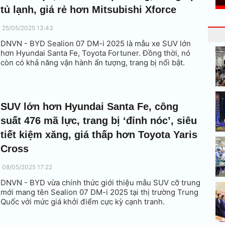
tủ lạnh, giá rẻ hơn Mitsubishi Xforce
25/05/2025 13:43
DNVN - BYD Sealion 07 DM-i 2025 là mẫu xe SUV lớn
hơn Hyundai Santa Fe, Toyota Fortuner. Đồng thời, nó
còn có khả năng vận hành ấn tượng, trang bị nổi bật.
SUV lớn hơn Hyundai Santa Fe, công
suất 476 mã lực, trang bị ‘đỉnh nóc’, siêu
tiết kiệm xăng, giá thấp hơn Toyota Yaris
Cross
08/05/2025 17:22
DNVN - BYD vừa chính thức giới thiệu mẫu SUV cỡ trung
mới mang tên Sealion 07 DM-i 2025 tại thị trường Trung
Quốc với mức giá khởi điểm cực kỳ cạnh tranh.