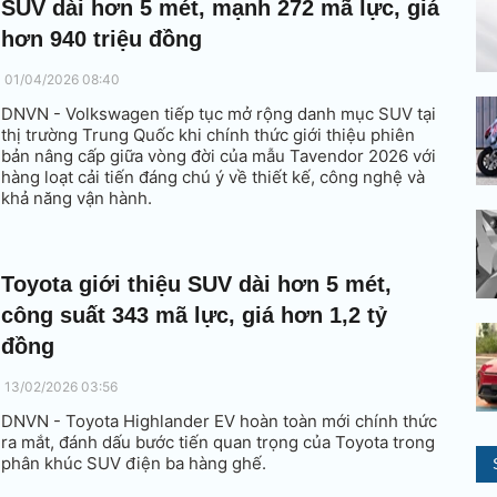
SUV dài hơn 5 mét, mạnh 272 mã lực, giá
hơn 940 triệu đồng
01/04/2026 08:40
DNVN - Volkswagen tiếp tục mở rộng danh mục SUV tại
thị trường Trung Quốc khi chính thức giới thiệu phiên
bản nâng cấp giữa vòng đời của mẫu Tavendor 2026 với
hàng loạt cải tiến đáng chú ý về thiết kế, công nghệ và
khả năng vận hành.
Toyota giới thiệu SUV dài hơn 5 mét,
công suất 343 mã lực, giá hơn 1,2 tỷ
đồng
13/02/2026 03:56
DNVN - Toyota Highlander EV hoàn toàn mới chính thức
ra mắt, đánh dấu bước tiến quan trọng của Toyota trong
phân khúc SUV điện ba hàng ghế.