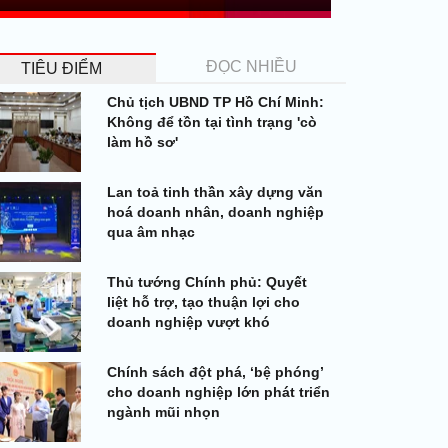
ĐỌC NHIỀU
TIÊU ĐIỂM
Chủ tịch UBND TP Hồ Chí Minh:
Không để tồn tại tình trạng 'cò
làm hồ sơ'
Lan toả tinh thần xây dựng văn
hoá doanh nhân, doanh nghiệp
qua âm nhạc
Thủ tướng Chính phủ: Quyết
liệt hỗ trợ, tạo thuận lợi cho
doanh nghiệp vượt khó
Chính sách đột phá, ‘bệ phóng’
cho doanh nghiệp lớn phát triển
ngành mũi nhọn