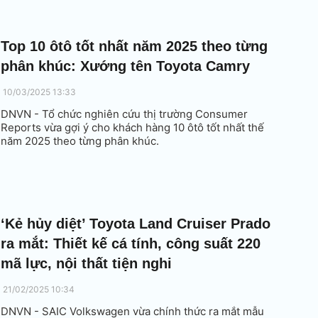
Top 10 ôtô tốt nhất năm 2025 theo từng
phân khúc: Xướng tên Toyota Camry
10/03/2025 13:33
DNVN - Tổ chức nghiên cứu thị trường Consumer
Reports vừa gợi ý cho khách hàng 10 ôtô tốt nhất thế
năm 2025 theo từng phân khúc.
‘Kẻ hủy diệt’ Toyota Land Cruiser Prado
ra mắt: Thiết kế cá tính, công suất 220
mã lực, nội thất tiện nghi
21/02/2025 10:34
DNVN - SAIC Volkswagen vừa chính thức ra mắt mẫu