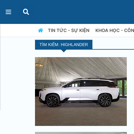
TIN TỨC - SỰ KIỆN
KHOA HỌC - CÔ
TÌM KIẾM: HIGHLANDER