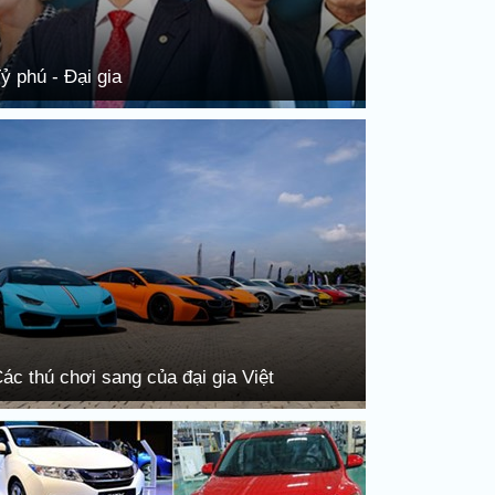
ỷ phú - Đại gia
ác thú chơi sang của đại gia Việt