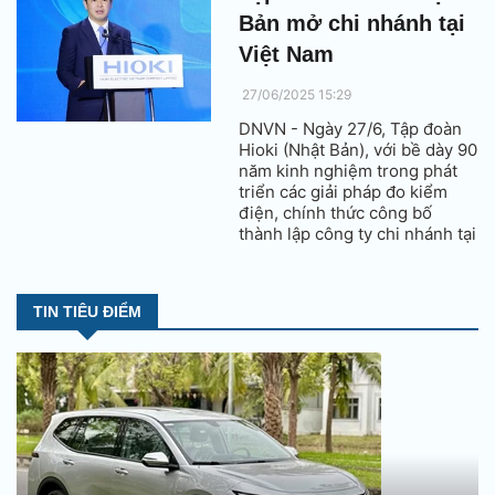
Việt Nam.
Bản mở chi nhánh tại
Việt Nam
27/06/2025 15:29
DNVN - Ngày 27/6, Tập đoàn
Hioki (Nhật Bản), với bề dày 90
năm kinh nghiệm trong phát
triển các giải pháp đo kiểm
điện, chính thức công bố
thành lập công ty chi nhánh tại
Việt Nam - Hioki Electric
Vietnam, thể hiện cam kết
đồng hành cùng Việt Nam
TIN TIÊU ĐIỂM
trong mục tiêu giảm phát thải
ròng và thúc đẩy phát triển
bền vững.