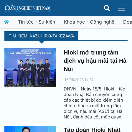
Tin tức - Sự kiện
Khoa học - Công nghệ
Doa
TÌM KIẾM: KAZUHIRO-TAKEZAWA
Hioki mở trung tâm
dịch vụ hậu mãi tại Hà
Nội
15/05/2026 14:57
DNVN - Ngày 15/5, Hioki - tập
đoàn Nhật Bản chuyên cung
cấp các thiết bị đo kiểm điện
chính thức ra mắt trung tâm
dịch vụ hậu mãi (ASC) tại Hà
Nội, đánh dấu cột mốc quan
trọng trong năm đầu tiên
thành lập công ty chi nhánh tại
Tập đoàn Hioki Nhật