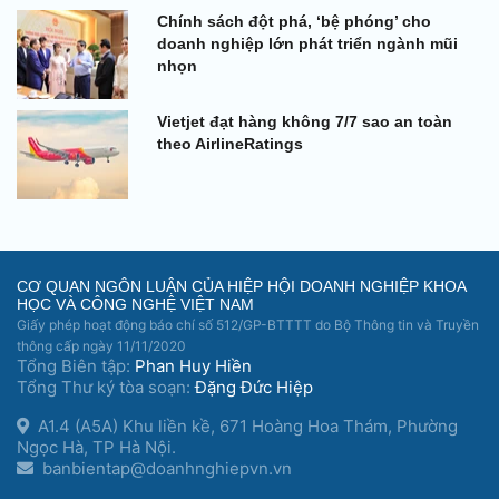
Chính sách đột phá, ‘bệ phóng’ cho
doanh nghiệp lớn phát triển ngành mũi
nhọn
Vietjet đạt hàng không 7/7 sao an toàn
theo AirlineRatings
CƠ QUAN NGÔN LUẬN CỦA HIỆP HỘI DOANH NGHIỆP KHOA
HỌC VÀ CÔNG NGHỆ VIỆT NAM
Giấy phép hoạt động báo chí số 512/GP-BTTTT do Bộ Thông tin và Truyền
thông cấp ngày 11/11/2020
Tổng Biên tập:
Phan Huy Hiền
Tổng Thư ký tòa soạn:
Đặng Đức Hiệp
A1.4 (A5A) Khu liền kề, 671 Hoàng Hoa Thám, Phường
Ngọc Hà, TP Hà Nội.
banbientap@doanhnghiepvn.vn