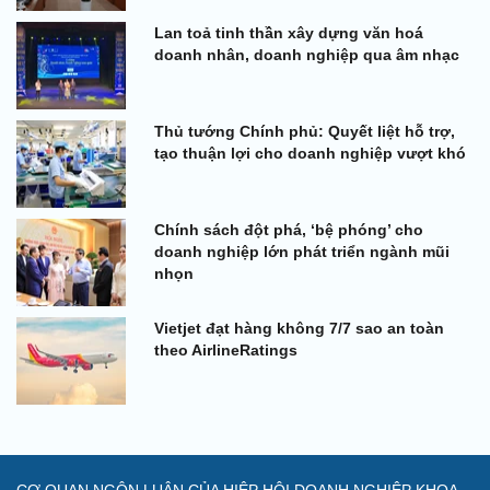
Lan toả tinh thần xây dựng văn hoá
doanh nhân, doanh nghiệp qua âm nhạc
Thủ tướng Chính phủ: Quyết liệt hỗ trợ,
tạo thuận lợi cho doanh nghiệp vượt khó
Chính sách đột phá, ‘bệ phóng’ cho
doanh nghiệp lớn phát triển ngành mũi
nhọn
Vietjet đạt hàng không 7/7 sao an toàn
theo AirlineRatings
CƠ QUAN NGÔN LUẬN CỦA HIỆP HỘI DOANH NGHIỆP KHOA