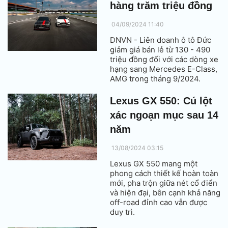
hàng trăm triệu đồng
04/09/2024 11:40
DNVN - Liên doanh ô tô Đức
giảm giá bán lẻ từ 130 - 490
triệu đồng đối với các dòng xe
hạng sang Mercedes E-Class,
AMG trong tháng 9/2024.
Lexus GX 550: Cú lột
xác ngoạn mục sau 14
năm
13/08/2024 03:15
Lexus GX 550 mang một
phong cách thiết kế hoàn toàn
mới, pha trộn giữa nét cổ điển
và hiện đại, bên cạnh khả năng
off-road đỉnh cao vẫn được
duy trì.