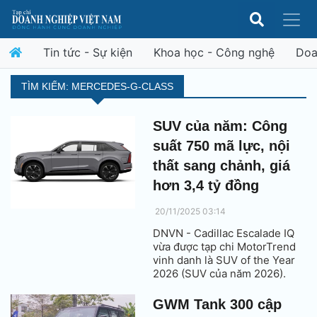
Tin tức - Sự kiện
Khoa học - Công nghệ
Doa
TÌM KIẾM: MERCEDES-G-CLASS
SUV của năm: Công
suất 750 mã lực, nội
thất sang chảnh, giá
hơn 3,4 tỷ đồng
20/11/2025 03:14
DNVN - Cadillac Escalade IQ
vừa được tạp chi MotorTrend
vinh danh là SUV of the Year
2026 (SUV của năm 2026).
GWM Tank 300 cập