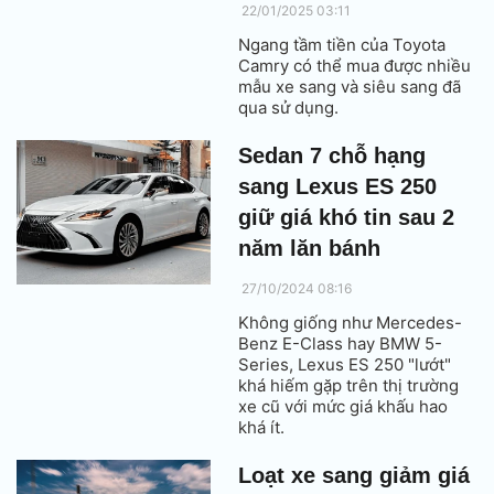
22/01/2025 03:11
Ngang tầm tiền của Toyota
Camry có thể mua được nhiều
mẫu xe sang và siêu sang đã
qua sử dụng.
Sedan 7 chỗ hạng
sang Lexus ES 250
giữ giá khó tin sau 2
năm lăn bánh
27/10/2024 08:16
Không giống như Mercedes-
Benz E-Class hay BMW 5-
Series, Lexus ES 250 "lướt"
khá hiếm gặp trên thị trường
xe cũ với mức giá khấu hao
khá ít.
Loạt xe sang giảm giá