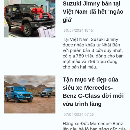
Suzuki Jimny bán tại
Việt Nam đã hết 'ngáo
giá'
30/07/2024 15:15
Tại Việt Nam, Suzuki Jimny
được nhập khẩu từ Nhật Bản
với phiên bản 3 cửa duy nhất,
có giá 789 triệu đồng cho bản
một màu và 799 triệu đồng
cho bản hai màu.
Tận mục vẻ đẹp của
siêu xe Mercedes-
Benz G-Class đời mới
vừa trình làng
07/04/2024 07:25
Hãng xe Đức Mercedes-Benz
lần đầu hé lộ bản nâng cấp của