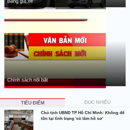
Bảng giá xe
Chính sách nổi bật
ĐỌC NHIỀU
TIÊU ĐIỂM
Chủ tịch UBND TP Hồ Chí Minh: Không để
tồn tại tình trạng 'cò làm hồ sơ'