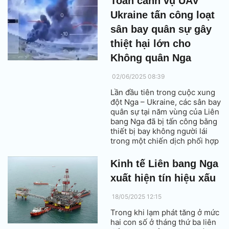
Toàn cảnh vụ UAV
25 đến ngày 29/9/2025 tại thủ
Ukraine tấn công loạt
đô Moscow, Liên bang Nga.
sân bay quân sự gây
thiệt hại lớn cho
Không quân Nga
02/06/2025 08:39
Lần đầu tiên trong cuộc xung
đột Nga – Ukraine, các sân bay
quân sự tại năm vùng của Liên
bang Nga đã bị tấn công bằng
thiết bị bay không người lái
trong một chiến dịch phối hợp
do Kiev thực hiện.
Kinh tế Liên bang Nga
xuất hiện tín hiệu xấu
18/05/2025 12:15
Trong khi lạm phát tăng ở mức
hai con số ở tháng thứ ba liên