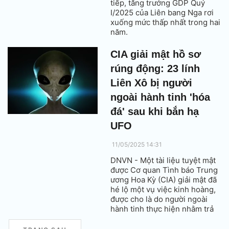
tiếp, tăng trưởng GDP Quý
I/2025 của Liên bang Nga rơi
xuống mức thấp nhất trong hai
năm.
CIA giải mật hồ sơ
rúng động: 23 lính
Liên Xô bị người
ngoài hành tinh 'hóa
đá' sau khi bắn hạ
UFO
11/05/2025 14:31
DNVN - Một tài liệu tuyệt mật
được Cơ quan Tình báo Trung
ương Hoa Kỳ (CIA) giải mật đã
hé lộ một vụ việc kinh hoàng,
được cho là do người ngoài
hành tinh thực hiện nhằm trả
đũa sau khi một đĩa bay bị bắn
rơi tại Liên Xô cách đây hơn ba