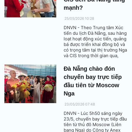
mạnh?
25/05/2026 10:28
DNVN - Theo Trung tâm Xúc
tiến du lịch Đà Nẵng, sau hàng
loạt hoạt động xúc tiến, quảng
bá được triển khai đồng bộ và
có trọng tâm tại thị trường Nga
và CIS trong thời gian qua,
lượng khách từ các thị trường
này đến Đà Nẵng ghi nhận
Đà Nẵng chào đón
mức tăng trưởng tích cực.
chuyến bay trực tiếp
đầu tiên từ Moscow
Nga
23/05/2026 07:48
DNVN - Lúc 5h50 sáng ngày
23/5, chuyến bay trực tiếp đầu
tiên từ thủ đô Moscow (Liên
bang Nga) do Công ty Anex