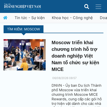
Tin tức - Sự kiện
Khoa học - Công nghệ
Doa
TÌM KIẾM: MOSCOW
Moscow triển khai
chương trình hỗ trợ
doanh nghiệp Việt
Nam tổ chức sự kiện
MICE
06/08/2026 08:57
DNVN - Ủy ban Du lịch Thành
phố Moscow vừa triển khai
chương trình Moscow MICE
Rewards, cung cấp các gói hỗ
trợ hiện vật dành cho các nhà