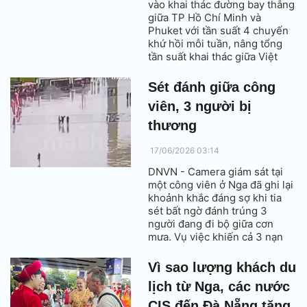
vào khai thác đường bay thẳng
giữa TP Hồ Chí Minh và
Phuket với tần suất 4 chuyến
khứ hồi mỗi tuần, nâng tổng
tần suất khai thác giữa Việt
Nam và Thái Lan lên gần 70
chuyến mỗi tuần.
Sét đánh giữa công
viên, 3 người bị
thương
17/06/2026 03:14
DNVN - Camera giám sát tại
một công viên ở Nga đã ghi lại
khoảnh khắc đáng sợ khi tia
sét bất ngờ đánh trúng 3
người đang đi bộ giữa cơn
mưa. Vụ việc khiến cả 3 nạn
nhân bị thương, trong đó có 2
người rơi vào tình trạng nguy
Vì sao lượng khách du
kịch.
lịch từ Nga, các nước
CIS đến Đà Nẵng tăng