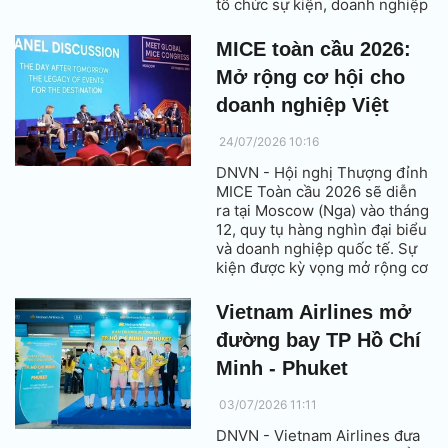
tổ chức sự kiện, doanh nghiệp
MICE và đơn vị lữ hành quốc
tế.
MICE toàn cầu 2026:
Mở rộng cơ hội cho
doanh nghiệp Việt
24/07/2026 10:16
DNVN - Hội nghị Thượng đỉnh
MICE Toàn cầu 2026 sẽ diễn
ra tại Moscow (Nga) vào tháng
12, quy tụ hàng nghìn đại biểu
và doanh nghiệp quốc tế. Sự
kiện được kỳ vọng mở rộng cơ
hội kết nối, xúc tiến thương
mại và tìm kiếm đối tác cho
Vietnam Airlines mở
các doanh nghiệp MICE Việt
đường bay TP Hồ Chí
Nam tại nhiều thị trường mới
nổi.
Minh - Phuket
03/07/2026 11:11
DNVN - Vietnam Airlines đưa