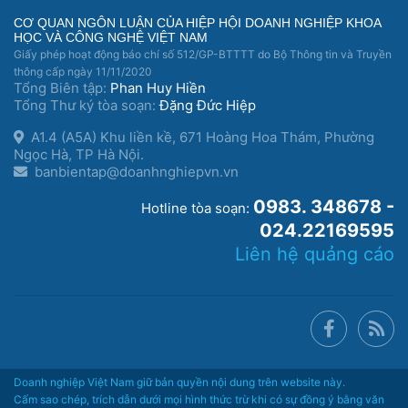
CƠ QUAN NGÔN LUẬN CỦA HIỆP HỘI DOANH NGHIỆP KHOA
HỌC VÀ CÔNG NGHỆ VIỆT NAM
Giấy phép hoạt động báo chí số 512/GP-BTTTT do Bộ Thông tin và Truyền
thông cấp ngày 11/11/2020
Tổng Biên tập:
Phan Huy Hiền
Tổng Thư ký tòa soạn:
Đặng Đức Hiệp
A1.4 (A5A) Khu liền kề, 671 Hoàng Hoa Thám, Phường
Ngọc Hà, TP Hà Nội.
banbientap@doanhnghiepvn.vn
0983. 348678 -
Hotline tòa soạn:
024.22169595
Liên hệ quảng cáo
Doanh nghiệp Việt Nam giữ bản quyền nội dung trên website này.
Cấm sao chép, trích dẫn dưới mọi hình thức trừ khi có sự đồng ý bằng văn