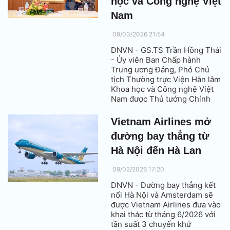
học và Công nghệ Việt
Nam
09/03/2026 21:54
DNVN - GS.TS Trần Hồng Thái
- Ủy viên Ban Chấp hành
Trung ương Đảng, Phó Chủ
tịch Thường trực Viện Hàn lâm
Khoa học và Công nghệ Việt
Nam được Thủ tướng Chính
phủ bổ nhiệm giữ chức Chủ
tịch Viện Hàn lâm Khoa học và
Vietnam Airlines mở
Công nghệ Việt Nam.
đường bay thẳng từ
Hà Nội đến Hà Lan
09/02/2026 17:20
DNVN - Đường bay thẳng kết
nối Hà Nội và Amsterdam sẽ
được Vietnam Airlines đưa vào
khai thác từ tháng 6/2026 với
tần suất 3 chuyến khứ