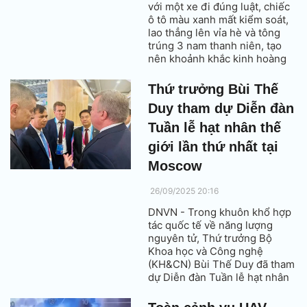
với một xe đi đúng luật, chiếc
ô tô màu xanh mất kiểm soát,
lao thẳng lên vỉa hè và tông
trúng 3 nam thanh niên, tạo
nên khoảnh khắc kinh hoàng
được camera ghi lại.
Thứ trưởng Bùi Thế
Duy tham dự Diễn đàn
Tuần lễ hạt nhân thế
giới lần thứ nhất tại
Moscow
26/09/2025 20:16
DNVN - Trong khuôn khổ hợp
tác quốc tế về năng lượng
nguyên tử, Thứ trưởng Bộ
Khoa học và Công nghệ
(KH&CN) Bùi Thế Duy đã tham
dự Diễn đàn Tuần lễ hạt nhân
thế giới lần thứ nhất. Sự kiện
quan trọng này diễn ra từ ngày