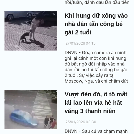
hồi/tuần, đánh dấu lần đầu tiên
Việt Nam có đường bay trực
tiếp tới Hà Lan.
Khỉ hung dữ xông vào
nhà dân tấn công bé
gái 2 tuổi
27/01/2026 04:15
DNVN - Đoạn camera an ninh
ghi lại cảnh một con khỉ hung
dữ bất ngờ đột nhập vào nhà
dân rồi lao tới tấn công bé gái
2 tuổi. Sự việc xảy ra tại
Moscow, Nga, và chỉ chấm dứt
khi người lớn kịp thời can
thiệp.
Vượt đèn đỏ, ô tô mất
lái lao lên vỉa hè hất
văng 3 thanh niên
25/01/2026 03:30
DNVN - Sau cú va chạm mạnh