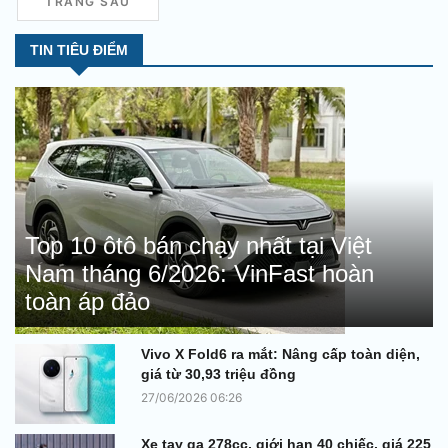
TRANG SAU
thập kỷ. Tài liệu này mô tả chi
tiết sự kiện rùng rợn khiến
TIN TIÊU ĐIỂM
toàn bộ một đơn vị quân đội bị
biến thành đá.
Top 10 ôtô bán chạy nhất tại Việt
Nam tháng 6/2026: VinFast hoàn
toàn áp đảo
Vivo X Fold6 ra mắt: Nâng cấp toàn diện,
giá từ 30,93 triệu đồng
27/06/2026 06:26
Xe tay ga 278cc, giới hạn 40 chiếc, giá 225