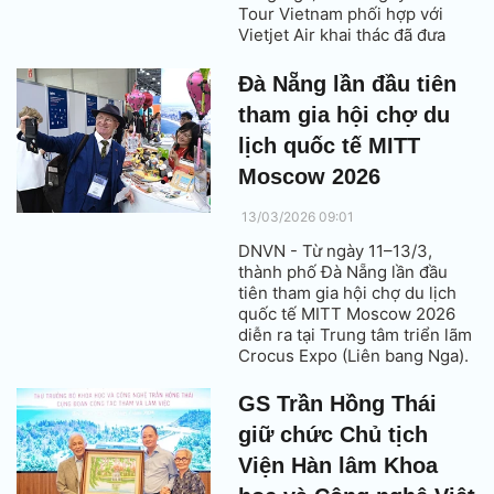
Tour Vietnam phối hợp với
Vietjet Air khai thác đã đưa
377 hành khách hạ cánh
xuống sân bay quốc tế Đà
Đà Nẵng lần đầu tiên
Nẵng.
tham gia hội chợ du
lịch quốc tế MITT
Moscow 2026
13/03/2026 09:01
DNVN - Từ ngày 11–13/3,
thành phố Đà Nẵng lần đầu
tiên tham gia hội chợ du lịch
quốc tế MITT Moscow 2026
diễn ra tại Trung tâm triển lãm
Crocus Expo (Liên bang Nga).
GS Trần Hồng Thái
giữ chức Chủ tịch
Viện Hàn lâm Khoa