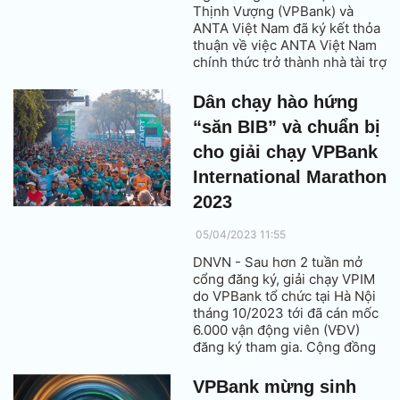
Thịnh Vượng (VPBank) và
ANTA Việt Nam đã ký kết thỏa
thuận về việc ANTA Việt Nam
chính thức trở thành nhà tài trợ
độc quyền trang phục cho giải
chạy VPBank Hanoi
Dân chạy hào hứng
International Marathon (VPIM)
“săn BIB” và chuẩn bị
trong 3 mùa giải từ 2023 -
2025.
cho giải chạy VPBank
International Marathon
2023
05/04/2023 11:55
DNVN - Sau hơn 2 tuần mở
cổng đăng ký, giải chạy VPIM
do VPBank tổ chức tại Hà Nội
tháng 10/2023 tới đã cán mốc
6.000 vận động viên (VĐV)
đăng ký tham gia. Cộng đồng
chạy bộ phong trào vẫn đang
miệt mài “săn BIB” giá cực ưu
VPBank mừng sinh
đãi của giải.