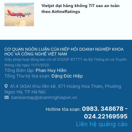
Vietjet đạt hàng không 7/7 sao an toàn
theo AirlineRatings
CƠ QUAN NGÔN LUẬN CỦA HIỆP HỘI DOANH NGHIỆP KHOA
HỌC VÀ CÔNG NGHỆ VIỆT NAM
Giấy phép hoạt động báo chí số 512/GP-BTTTT do Bộ Thông tin và Truyền
thông cấp ngày 11/11/2020
Tổng Biên tập:
Phan Huy Hiền
Tổng Thư ký tòa soạn:
Đặng Đức Hiệp
A1.4 (A5A) Khu liền kề, 671 Hoàng Hoa Thám, Phường
Ngọc Hà, TP Hà Nội.
banbientap@doanhnghiepvn.vn
0983. 348678 -
Hotline tòa soạn:
024.22169595
Liên hệ quảng cáo