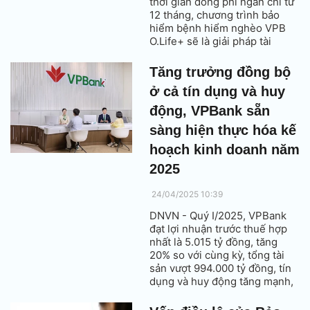
thời gian đóng phí ngắn chỉ từ
12 tháng, chương trình bảo
hiểm bệnh hiểm nghèo VPB
O.Life+ sẽ là giải pháp tài
chính toàn diện, hỗ trợ bạn và
gia đình chi trả chi phí điều trị,
Tăng trưởng đồng bộ
vững vàng vượt qua biến cố
ở cả tín dụng và huy
sức khỏe.
động, VPBank sẵn
sàng hiện thực hóa kế
hoạch kinh doanh năm
2025
24/04/2025 10:39
DNVN - Quý I/2025, VPBank
đạt lợi nhuận trước thuế hợp
nhất là 5.015 tỷ đồng, tăng
20% so với cùng kỳ, tổng tài
sản vượt 994.000 tỷ đồng, tín
dụng và huy động tăng mạnh,
vượt trung bình ngành. Kết quả
này sát với kế hoạch VPBank