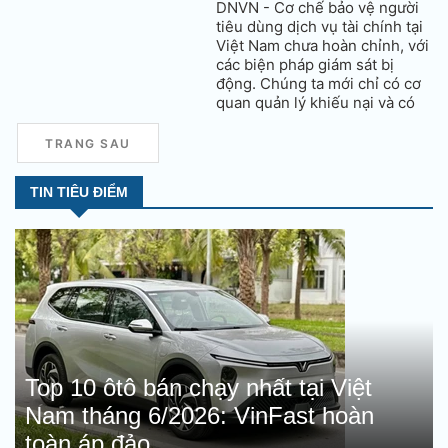
DNVN - Cơ chế bảo vệ người
tiêu dùng dịch vụ tài chính tại
Việt Nam chưa hoàn chỉnh, với
các biện pháp giám sát bị
động. Chúng ta mới chỉ có cơ
quan quản lý khiếu nại và có
hỗ trợ khách hàng bằng đường
dây nóng.
TRANG SAU
TIN TIÊU ĐIỂM
Top 10 ôtô bán chạy nhất tại Việt
Nam tháng 6/2026: VinFast hoàn
toàn áp đảo