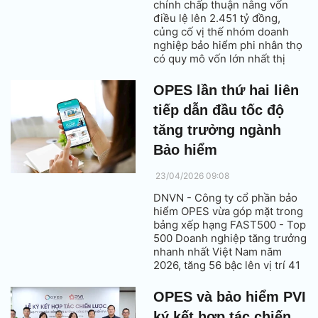
chính chấp thuận nâng vốn
điều lệ lên 2.451 tỷ đồng,
củng cố vị thế nhóm doanh
nghiệp bảo hiểm phi nhân thọ
có quy mô vốn lớn nhất thị
trường. Động thái này diễn ra
sau khi OPES vươn lên Top 6
OPES lần thứ hai liên
toàn ngành về doanh thu phí
tiếp dẫn đầu tốc độ
bảo hiểm gốc, góp mặt trong
Top 500 doanh nghiệp lớn
tăng trưởng ngành
nhất Việt Nam theo xếp hạng
Bảo hiểm
của Vietnam Report.
23/04/2026 09:08
DNVN - Công ty cổ phần bảo
hiểm OPES vừa góp mặt trong
bảng xếp hạng FAST500 - Top
500 Doanh nghiệp tăng trưởng
nhanh nhất Việt Nam năm
2026, tăng 56 bậc lên vị trí 41
trong danh sách và dẫn đầu
trong lĩnh vực bảo hiểm.
OPES và bảo hiểm PVI
ký kết hợp tác chiến