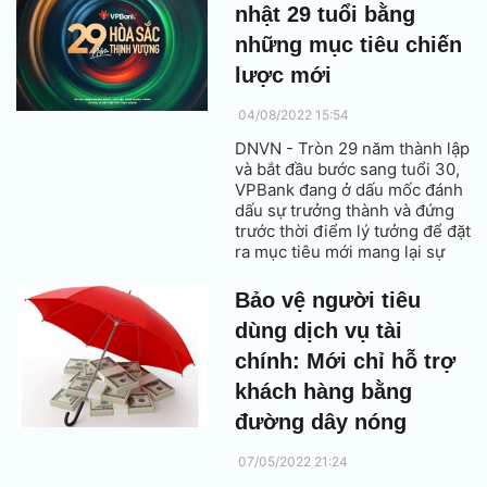
nhật 29 tuổi bằng
những mục tiêu chiến
lược mới
04/08/2022 15:54
DNVN - Tròn 29 năm thành lập
và bắt đầu bước sang tuổi 30,
VPBank đang ở dấu mốc đánh
dấu sự trưởng thành và đứng
trước thời điểm lý tưởng để đặt
ra mục tiêu mới mang lại sự
thịnh vượng cho khách hàng
và xã hội.
Bảo vệ người tiêu
dùng dịch vụ tài
chính: Mới chỉ hỗ trợ
khách hàng bằng
đường dây nóng
07/05/2022 21:24