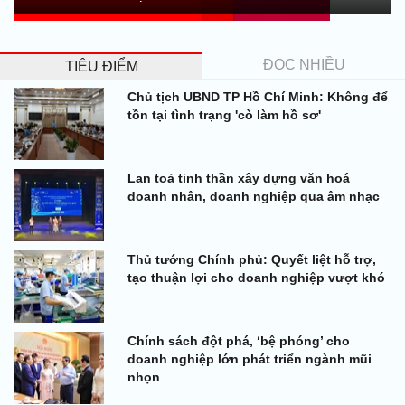
ĐỌC NHIỀU
TIÊU ĐIỂM
Chủ tịch UBND TP Hồ Chí Minh: Không để
tồn tại tình trạng 'cò làm hồ sơ'
Lan toả tinh thần xây dựng văn hoá
doanh nhân, doanh nghiệp qua âm nhạc
Thủ tướng Chính phủ: Quyết liệt hỗ trợ,
tạo thuận lợi cho doanh nghiệp vượt khó
Chính sách đột phá, ‘bệ phóng’ cho
doanh nghiệp lớn phát triển ngành mũi
nhọn