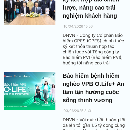
lược, nâng cao trải
nghiệm khách hàng
10/04/2026 15:56
DNVN - Công ty Cổ phần Bảo
hiểm OPES (OPES) chính thức
ký kết thỏa thuận hợp tác
chiến lược với Tổng công ty
Bảo hiểm PVI (Bảo hiểm PVI),
hướng tới nâng cao trải
nghiệm khách hàng và thúc
đẩy tăng trưởng trong giai
Bảo hiểm bệnh hiểm
đoạn mới.
nghèo VPB O.Life+ An
tâm tận hưởng cuộc
sống thịnh vượng
03/06/2025 21:31
DNVN - Với mức bồi thường tối
đa lên tới gần 1.5 tỷ đồng cùng