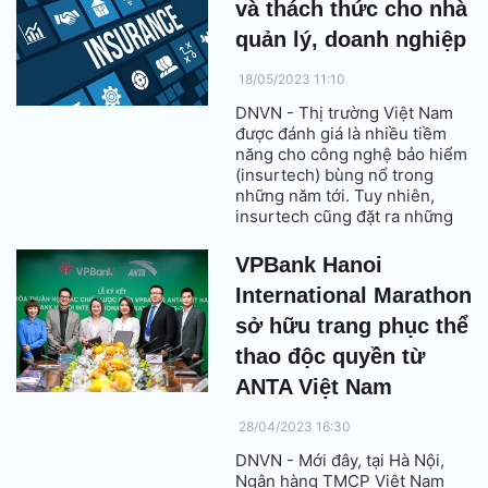
và thách thức cho nhà
Top 10 doanh nghiệp tiêu
biểu.
quản lý, doanh nghiệp
18/05/2023 11:10
DNVN - Thị trường Việt Nam
được đánh giá là nhiều tiềm
năng cho công nghệ bảo hiểm
(insurtech) bùng nổ trong
những năm tới. Tuy nhiên,
insurtech cũng đặt ra những
thách thức không nhỏ cho các
nhà quản lý và các doanh
VPBank Hanoi
nghiệp bảo hiểm (DNBH).
International Marathon
sở hữu trang phục thể
thao độc quyền từ
ANTA Việt Nam
28/04/2023 16:30
DNVN - Mới đây, tại Hà Nội,
Ngân hàng TMCP Việt Nam