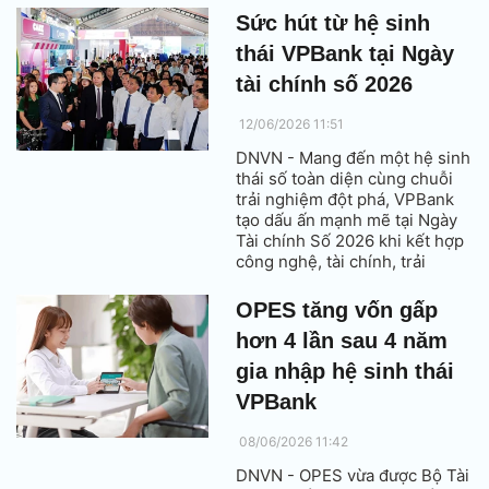
liên tiếp doanh nghiệp góp
Sức hút từ hệ sinh
mặt trong bảng xếp hạng uy
thái VPBank tại Ngày
tín do Vietnam Report phối
hợp cùng Báo VietnamNet
tài chính số 2026
công bố, đồng thời thăng một
bậc lên vị trí thứ 8.
12/06/2026 11:51
DNVN - Mang đến một hệ sinh
thái số toàn diện cùng chuỗi
trải nghiệm đột phá, VPBank
tạo dấu ấn mạnh mẽ tại Ngày
Tài chính Số 2026 khi kết hợp
công nghệ, tài chính, trải
nghiệm thực tế và tạo nên một
hành trình khám phá gần gũi,
OPES tăng vốn gấp
mới mẻ, đầy cảm xúc.
hơn 4 lần sau 4 năm
gia nhập hệ sinh thái
VPBank
08/06/2026 11:42
DNVN - OPES vừa được Bộ Tài