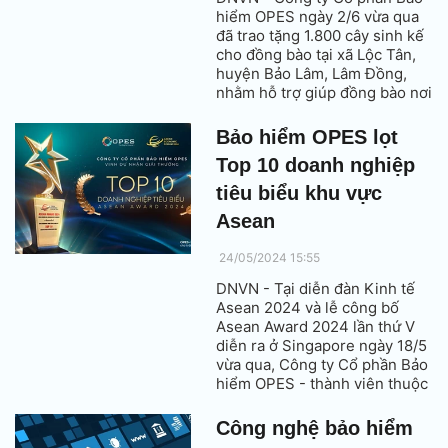
hiểm OPES ngày 2/6 vừa qua
đã trao tặng 1.800 cây sinh kế
cho đồng bào tại xã Lộc Tân,
huyện Bảo Lâm, Lâm Đồng,
nhằm hỗ trợ giúp đồng bào nơi
đây chuyển đổi giống cây
trồng, cải thiện chất lượng
Bảo hiểm OPES lọt
cuộc sống.
Top 10 doanh nghiệp
tiêu biểu khu vực
Asean
24/05/2024 15:55
DNVN - Tại diễn đàn Kinh tế
Asean 2024 và lễ công bố
Asean Award 2024 lần thứ V
diễn ra ở Singapore ngày 18/5
vừa qua, Công ty Cổ phần Bảo
hiểm OPES - thành viên thuộc
hệ sinh thái của ngân hàng
TMCP Việt Nam Thịnh Vượng
Công nghệ bảo hiểm
(VPBank) đã được vinh danh là