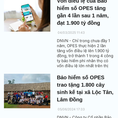
Vốn điều lệ của Bảo
dự trình tại ĐHĐCĐ thường
hiểm số OPES tăng
niên 2025.
gần 4 lần sau 1 năm,
đạt 1.900 tỷ đồng
04/03/2025 11:43
DNVN - Chỉ trong chưa đầy 1
năm, OPES thực hiện 2 lần
tăng vốn điều lệ lên 1.900 tỷ
đồng, trở thành 1 trong 4 công
ty bảo hiểm phi nhân thọ có
vốn điều lệ lớn nhất trên thị
trường.
Bảo hiểm số OPES
trao tặng 1.800 cây
sinh kế tại xã Lộc Tân,
Lâm Đồng
05/06/2024 17:33
DNVN - Công ty Cổ phần Bảo