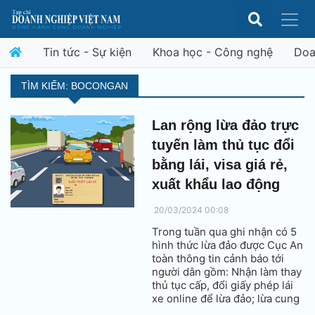
Tin tức - Sự kiện
Khoa học - Công nghệ
Doa
TÌM KIẾM: BOCONGAN
Lan rộng lừa đảo trực
tuyến làm thủ tục đổi
bằng lái, visa giá rẻ,
xuất khẩu lao động
20/03/2024 00:08
Trong tuần qua ghi nhận có 5
hình thức lừa đảo được Cục An
toàn thông tin cảnh báo tới
người dân gồm: Nhận làm thay
thủ tục cấp, đổi giấy phép lái
xe online để lừa đảo; lừa cung
cấp dịch vụ ‘visa giá rẻ’; bẫy