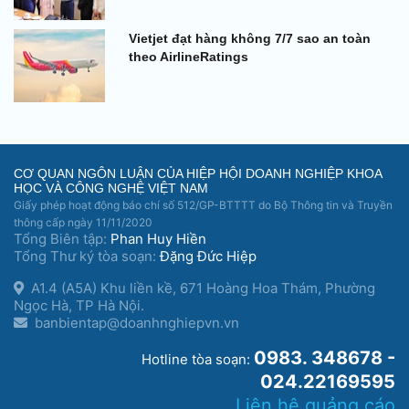
Vietjet đạt hàng không 7/7 sao an toàn
theo AirlineRatings
CƠ QUAN NGÔN LUẬN CỦA HIỆP HỘI DOANH NGHIỆP KHOA
HỌC VÀ CÔNG NGHỆ VIỆT NAM
Giấy phép hoạt động báo chí số 512/GP-BTTTT do Bộ Thông tin và Truyền
thông cấp ngày 11/11/2020
Tổng Biên tập:
Phan Huy Hiền
Tổng Thư ký tòa soạn:
Đặng Đức Hiệp
A1.4 (A5A) Khu liền kề, 671 Hoàng Hoa Thám, Phường
Ngọc Hà, TP Hà Nội.
banbientap@doanhnghiepvn.vn
0983. 348678 -
Hotline tòa soạn:
024.22169595
Liên hệ quảng cáo