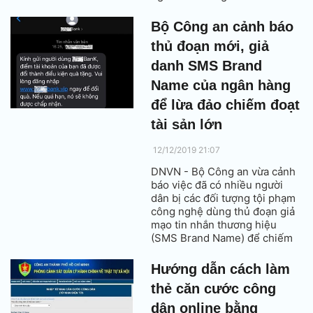
hộ kinh doanh, cá nhân kinh
doanh vừa và nhỏ.
Bộ Công an cảnh báo
thủ đoạn mới, giả
danh SMS Brand
Name của ngân hàng
để lừa đảo chiếm đoạt
tài sản lớn
12/12/2019 21:07
DNVN - Bộ Công an vừa cảnh
báo việc đã có nhiều người
dân bị các đối tượng tội phạm
công nghệ dùng thủ đoạn giả
mạo tin nhắn thương hiệu
(SMS Brand Name) để chiếm
đoạt tài sản với số tiền lớn.
Đây là thủ đoạn hoàn toàn mới
Hướng dẫn cách làm
và rất tinh vi.
thẻ căn cước công
dân online bằng