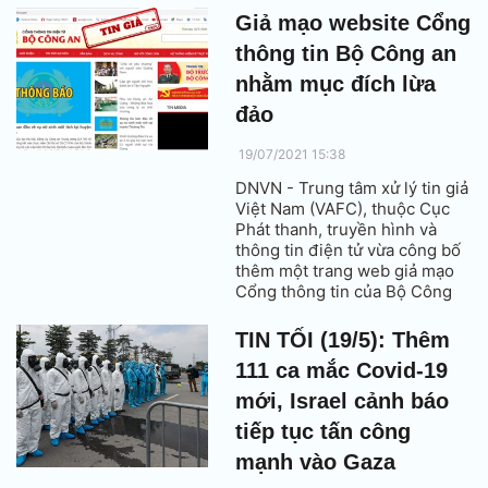
lừa đảo xuất khẩu lao động
Giả mạo website Cổng
trên mạng; giả mạo trang web
thông tin Bộ Công an
của Cục An ninh mạng; giả
danh công an.
nhằm mục đích lừa
đảo
19/07/2021 15:38
DNVN - Trung tâm xử lý tin giả
Việt Nam (VAFC), thuộc Cục
Phát thanh, truyền hình và
thông tin điện tử vừa công bố
thêm một trang web giả mạo
Cổng thông tin của Bộ Công
an để lừa đảo.
TIN TỐI (19/5): Thêm
111 ca mắc Covid-19
mới, Israel cảnh báo
tiếp tục tấn công
mạnh vào Gaza