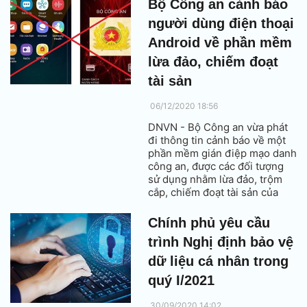
Bộ Công an cảnh báo
người dùng điện thoại
Android về phần mềm
lừa đảo, chiếm đoạt
tài sản
06/12/2020 18:56
DNVN - Bộ Công an vừa phát
đi thông tin cảnh báo về một
phần mềm gián điệp mạo danh
công an, được các đối tượng
sử dụng nhằm lừa đảo, trộm
cắp, chiếm đoạt tài sản của
người dùng điện thoại hệ điều
hành Android.
Chính phủ yêu cầu
trình Nghị định bảo vệ
dữ liệu cá nhân trong
quý I/2021
30/09/2020 14:02