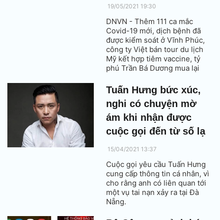
19/05/2021 19:30
DNVN - Thêm 111 ca mắc
Covid-19 mới, dịch bệnh đã
được kiểm soát ở Vĩnh Phúc,
công ty Việt bán tour du lịch
Mỹ kết hợp tiêm vaccine, tỷ
phú Trần Bá Dương mua lại
siêu thị Emart, Israel cảnh báo
tiếp tục tấn công mạnh vào
Tuấn Hưng bức xúc,
Gaza, con gái Tổng thống
nghi có chuyện mờ
Duterte được kêu gọi kế
nhiệm cha... là những tin tức
ám khi nhận được
đáng chú ý tối nay (19/5).
cuộc gọi đến từ số lạ
15/04/2021 13:37
Cuộc gọi yêu cầu Tuấn Hưng
cung cấp thông tin cá nhân, vì
cho rằng anh có liên quan tới
một vụ tai nạn xảy ra tại Đà
Nẵng.