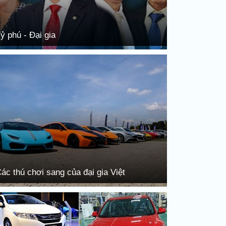
ỷ phú - Đại gia
ác thú chơi sang của đại gia Việt