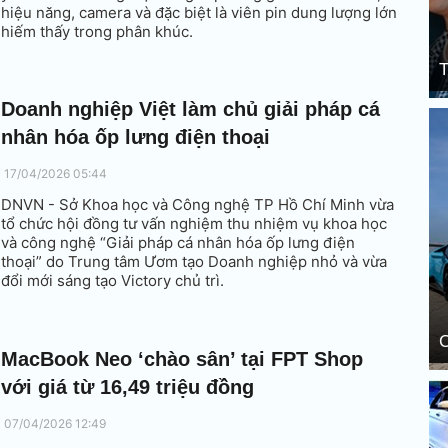
hiệu năng, camera và đặc biệt là viên pin dung lượng lớn
hiếm thấy trong phân khúc.
T
Doanh nghiệp Việt làm chủ giải pháp cá
nhân hóa ốp lưng điện thoại
17/04/2026 05:44
DNVN - Sở Khoa học và Công nghệ TP Hồ Chí Minh vừa
tổ chức hội đồng tư vấn nghiệm thu nhiệm vụ khoa học
và công nghệ “Giải pháp cá nhân hóa ốp lưng điện
thoại” do Trung tâm Ươm tạo Doanh nghiệp nhỏ và vừa
đổi mới sáng tạo Victory chủ trì.
C
MacBook Neo ‘chào sân’ tại FPT Shop
với giá từ 16,49 triệu đồng
07/04/2026 12:49