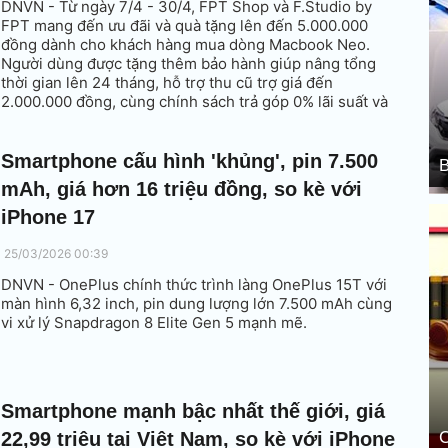
DNVN - Từ ngày 7/4 - 30/4, FPT Shop và F.Studio by
FPT mang đến ưu đãi và quà tặng lên đến 5.000.000
đồng dành cho khách hàng mua dòng Macbook Neo.
Người dùng được tặng thêm bảo hành giúp nâng tổng
thời gian lên 24 tháng, hỗ trợ thu cũ trợ giá đến
2.000.000 đồng, cùng chính sách trả góp 0% lãi suất và
nhiều quyền lợi khác.
Smartphone cấu hình 'khủng', pin 7.500
B
mAh, giá hơn 16 triệu đồng, so kè với
iPhone 17
25/03/2026 00:39
DNVN - OnePlus chính thức trình làng OnePlus 15T với
màn hình 6,32 inch, pin dung lượng lớn 7.500 mAh cùng
vi xử lý Snapdragon 8 Elite Gen 5 mạnh mẽ.
Smartphone mạnh bậc nhất thế giới, giá
22,99 triệu tại Việt Nam, so kè với iPhone
C