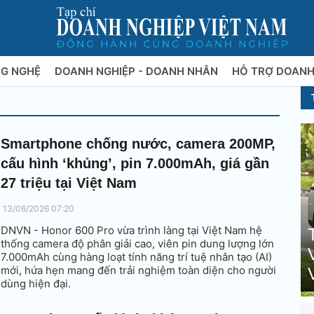
NG NGHỆ
DOANH NGHIỆP - DOANH NHÂN
HỖ TRỢ DOANH
Smartphone chống nước, camera 200MP,
cấu hình ‘khủng’, pin 7.000mAh, giá gần
27 triệu tại Việt Nam
13/06/2026 07:20
DNVN - Honor 600 Pro vừa trình làng tại Việt Nam hệ
thống camera độ phân giải cao, viên pin dung lượng lớn
7.000mAh cùng hàng loạt tính năng trí tuệ nhân tạo (AI)
mới, hứa hẹn mang đến trải nghiệm toàn diện cho người
dùng hiện đại.