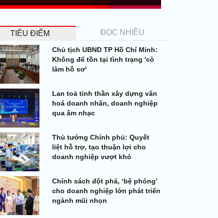
ĐỌC NHIỀU
TIÊU ĐIỂM
Chủ tịch UBND TP Hồ Chí Minh:
Không để tồn tại tình trạng 'cò
làm hồ sơ'
Lan toả tinh thần xây dựng văn
hoá doanh nhân, doanh nghiệp
qua âm nhạc
Thủ tướng Chính phủ: Quyết
liệt hỗ trợ, tạo thuận lợi cho
doanh nghiệp vượt khó
Chính sách đột phá, ‘bệ phóng’
cho doanh nghiệp lớn phát triển
ngành mũi nhọn