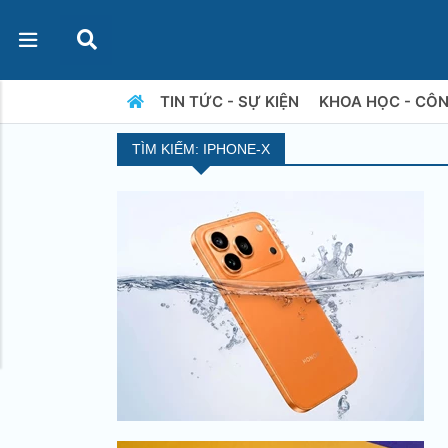
TIN TỨC - SỰ KIỆN
KHOA HỌC - CÔ
TÌM KIẾM: IPHONE-X