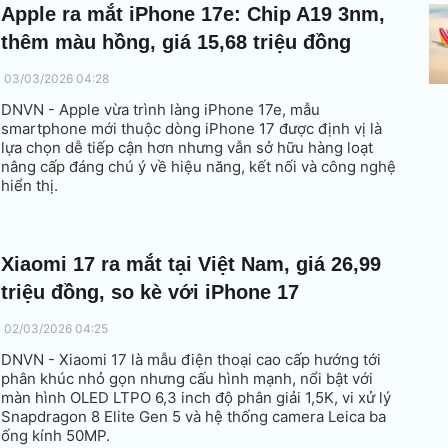
Apple ra mắt iPhone 17e: Chip A19 3nm,
thêm màu hồng, giá 15,68 triệu đồng
03/03/2026 04:28
DNVN - Apple vừa trình làng iPhone 17e, mẫu
smartphone mới thuộc dòng iPhone 17 được định vị là
lựa chọn dễ tiếp cận hơn nhưng vẫn sở hữu hàng loạt
nâng cấp đáng chú ý về hiệu năng, kết nối và công nghệ
hiển thị.
Xiaomi 17 ra mắt tại Việt Nam, giá 26,99
triệu đồng, so kè với iPhone 17
02/03/2026 04:25
DNVN - Xiaomi 17 là mẫu điện thoại cao cấp hướng tới
phân khúc nhỏ gọn nhưng cấu hình mạnh, nổi bật với
màn hình OLED LTPO 6,3 inch độ phân giải 1,5K, vi xử lý
Snapdragon 8 Elite Gen 5 và hệ thống camera Leica ba
ống kính 50MP.